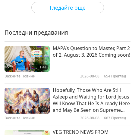
Shorts
2022-01-14
7060
Преглед
9
животните 2019
Гледайте още
0:59
Страни, които са добри към
Shorts
2017-10-10
3116
Преглед
животните
Последни предавания
Барбадос: Закон за
4:40
предотвратяване на
Shorts
2021-01-24
12987
Преглед
10
насилието към животни
MAPA’s Question to Master, Part 2
0:59
of 2, August 3, 2026 Coming soon!
Влияние и смъртни случаи от
Shorts
2017-10-10
3216
Преглед
зоонотични пандемии и
1:41
епидемии през миналия век
Белгия: Валонски кодекс за
Важните Новини
2026-08-08
654
Преглед
3:20
(Установени)
благополучието на
Shorts
2020-05-28
5520
Преглед
11
животните
Hopefully, Those Who Are Still
0:58
Asleep and Waiting for Lord Jesus
Яденето на животни:
Will Know That He Is Already Here
Shorts
2017-10-10
3430
Преглед
Първопричината за КОВИД-19 и
3:05
and May Be Seen on Supreme
други болести
Master Television
Белиз: Закон за жестокостта
Важните Новини
2026-08-08
667
Преглед
1:56
към животни
Shorts
2020-04-22
12526
Преглед
12
VEG TREND NEWS FROM