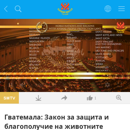
Заредено
:
26.65%
Текущо
0:02
/
Продължителност
1:13
Пауза
Без
Качество
Цял
звук
екра
време
1
Гватемала: Закон за защита и
благополучие на животните