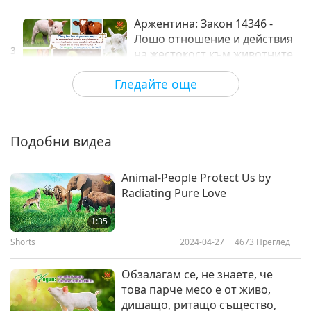
Аржентина: Закон 14346 -
Лошо отношение и действия
3
на жестокост към животните
0:40
Гледайте още
Shorts
2017-10-10
3345
Преглед
Австралия: Закони за
благополучие на животните-
Подобни видеа
4
хора от щат или територия
1:08
Animal-People Protect Us by
Shorts
2017-10-10
3456
Преглед
Radiating Pure Love
Австрия: Държавен закон за
1:35
защита на животните
Shorts
2024-04-27
4673
Преглед
5
1:27
Обзалагам се, не знаете, че
Shorts
2017-10-10
3262
Преглед
това парче месо е от живо,
дишащо, ритащо същество,