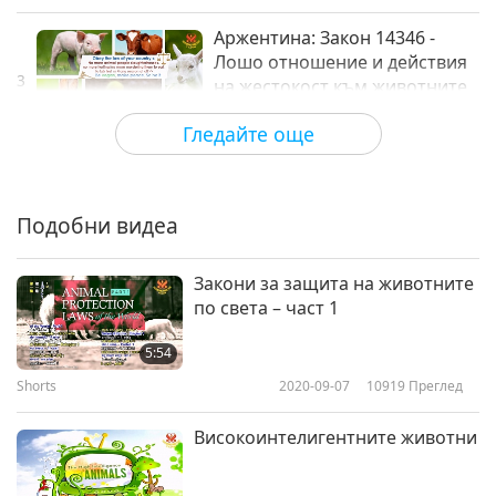
Аржентина: Закон 14346 -
Лошо отношение и действия
3
на жестокост към животните
0:40
Гледайте още
Shorts
2017-10-10
3342
Преглед
Австралия: Закони за
благополучие на животните-
Подобни видеа
4
хора от щат или територия
1:08
Закони за защита на животните
Shorts
2017-10-10
3452
Преглед
по света – част 1
Австрия: Държавен закон за
5:54
защита на животните
Shorts
2020-09-07
10919
Преглед
5
1:27
Високоинтелигентните животни
Shorts
2017-10-10
3258
Преглед