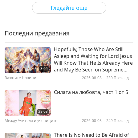
Shorts
2019-03-19
6770
Преглед
9
животните 2019
Гледайте още
0:59
Забрана на кожите по света
Shorts
2017-10-10
3115
Преглед
Последни предавания
Барбадос: Закон за
3:50
предотвратяване на
Shorts
2019-03-04
6363
Преглед
10
насилието към животни
Hopefully, Those Who Are Still
0:59
Asleep and Waiting for Lord Jesus
Закони, забраняващи участието
Will Know That He Is Already Here
Shorts
2017-10-10
3210
Преглед
на животни в циркове и други
3:05
and May Be Seen on Supreme
развлечения
Master Television
Белгия: Валонски кодекс за
Важните Новини
2026-08-08
230
Преглед
6:08
благополучието на
Shorts
2018-11-27
5550
Преглед
11
животните
Силата на любовта, част 1 от 5
0:58
Големи промени за животните –
Shorts
2017-10-10
3427
Преглед
част 1
38:08
Белиз: Закон за жестокостта
Между Учителя и учениците
2026-08-08
249
Преглед
5:14
към животни
Shorts
2018-10-28
8467
Преглед
12
There Is No Need to Be Afraid of