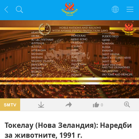
Заредено
:
29.00%
/
Без
Качество
звук
0
Токелау (Нова Зеландия): Наредби
за животните, 1991 г.