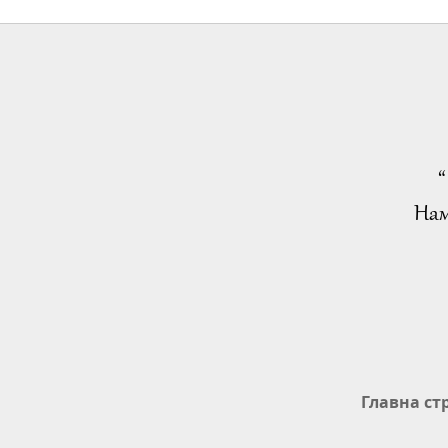
“
Нам
Главна ст