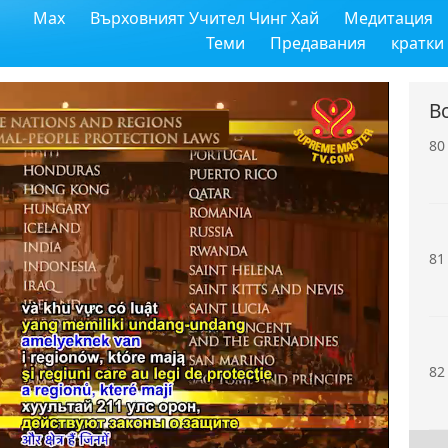
Max
Върховният Учител Чинг Хай
Медитация
79
Теми
Предавания
кратки
В
80
81
82