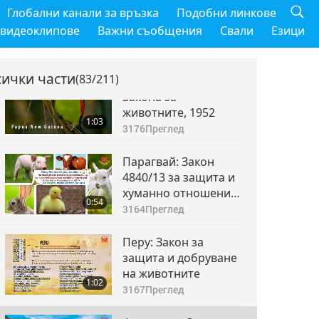
Пакистан: Закон за
Глобални канали за връзка
Подобни линкове
превенция на
 видеоклипове
Важни съобщения
Свали
Езици
жестокост към
1:07
животните, 1890
3126
Преглед
сички части
(83/211)
Папуа Нова Гвинея:
Закона за
животните, 1952
1:03
3176
Преглед
Парагвай: Закон
4840/13 за защита и
хуманно отношение
0:54
към животните
3164
Преглед
Перу: Закон за
защита и добруване
на животните
1:02
3167
Преглед