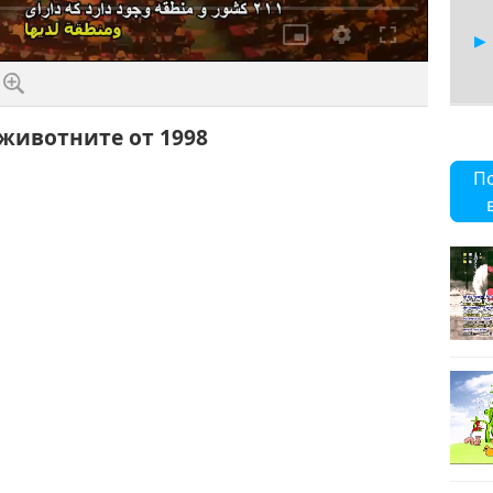
Качество
животните от 1998
84
П
85
86