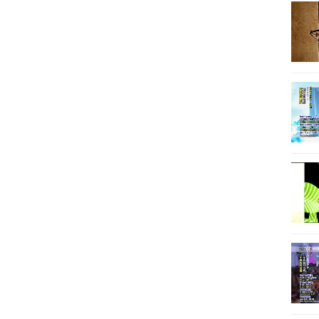
87
88
89
90