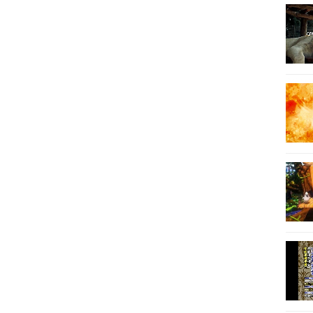
91
92
93
94