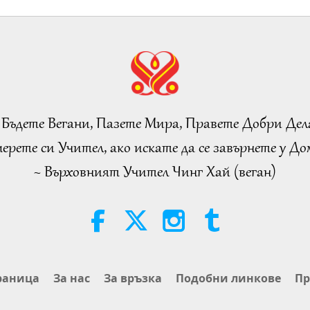
95
96
 Бъдете Вегани, Пазете Мира, Правете Добри Дел
ерете си Учител, ако искате да се завърнете у Дом
~ Върховният Учител Чинг Хай (веган)
97
98
раница
За нас
За връзка
Подобни линкове
Пр