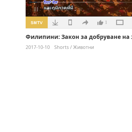
Заредено
:
28.65%
/
Без
звук
1
Филипини: Закон за добруване на 
2017-10-10
Shorts
/
Животни