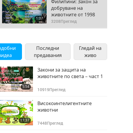
Филипини: Закон за
добруване на
животните от 1998
1:07
3208
Преглед
Полша: Закон за
защита на
одобни
Последни
животните от 1997
Гледай на
1:14
(допълнен през 2018)
видеа
предавания
3228
Преглед
живо
Португалия: Закон за
Закони за защита на
защита на
животните по света – част 1
животните
1:08
5:54
3401
Преглед
10919
Преглед
Пуерто Рико: Закон
Високоинтелигентните
за хуманно
животни
отношение и грижа
0:44
11:37
към животните, 2008
3260
Преглед
7448
Преглед