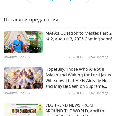
0:59
Имаме проблем с
Shorts
2017-10-10
3116
Преглед
невеганството? О, не, всъщност
не! Това само ще унищожи
Последни предавания
Барбадос: Закон за
0:14
нашия свят. Така че нямаме
предотвратяване на
вече проблем!!
Shorts
2023-06-01
4270
Преглед
10
насилието към животни
MAPA’s Question to Master, Part 2
0:59
of 2, August 3, 2026 Coming soon!
Спрете клането на животни-
Shorts
2017-10-10
3215
Преглед
хора, това е убийство, това е
1:41
против Божия Закон – част 1
Белгия: Валонски кодекс за
Важните Новини
2026-08-08
654
Преглед
0:39
благополучието на
Shorts
2022-01-14
7060
Преглед
11
животните
Hopefully, Those Who Are Still
0:58
Asleep and Waiting for Lord Jesus
Страни, които са добри към
Will Know That He Is Already Here
Shorts
2017-10-10
3430
Преглед
животните
3:05
and May Be Seen on Supreme
Master Television
Белиз: Закон за жестокостта
Важните Новини
2026-08-08
667
Преглед
4:40
към животни
Shorts
2021-01-24
12987
Преглед
12
VEG TREND NEWS FROM
0:44
AROUND THE WORLD, April to
Влияние и смъртни случаи от