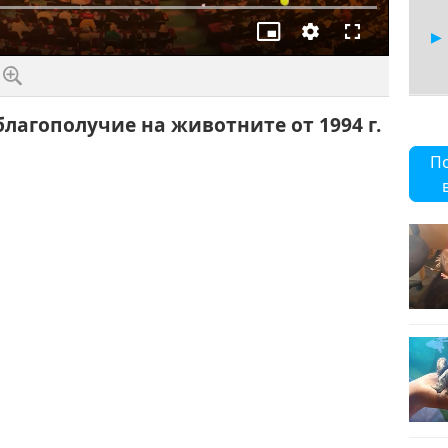
Картина
Качество
Цял
в
екран
картината
благополучие на животните от 1994 г.
26
П
27
28