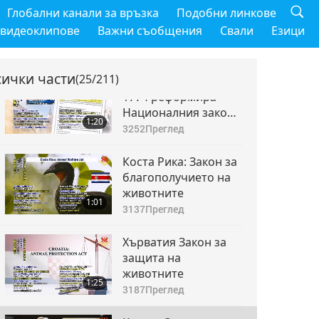
Чили: Закон 20.380 -
Глобални канали за връзка
Подобни линкове
Закон за защита на
 видеоклипове
Важни съобщения
Свали
Езици
животните
0:49
3169
Преглед
сички части
(25/211)
Колумбия: Закон
1774 реформира
Националния закон
1:20
за защита на
3252
Преглед
животните,
Колумбийски
Коста Рика: Закон за
граждански кодекс,
благополучието на
Наказателен кодекс
животните
1:01
и т. н.
3137
Преглед
Хърватия Закон за
защита на
животните
1:25
3187
Преглед