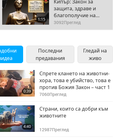
Кипър: Закон за
защита, здраве и
благополучие на
1:15
животните от 1994 г.
3092
Преглед
Чешка република:
Закон за
одобни
Последни
благополучието на
Гледай на
0:50
животните
видеа
предавания
3325
Преглед
живо
Дания: Закон за
Спрете клането на животни-
защита на
хора, това е убийство, това е
животните от 2017 г.
против Божия Закон – част 1
0:50
0:39
3257
Преглед
7060
Преглед
Доминика: Закон за
Страни, които са добри към
защита на
животните
животните
0:45
4:40
3263
Преглед
12987
Преглед