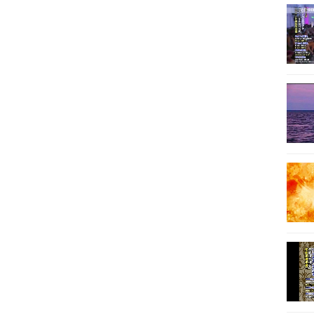
33
34
35
36