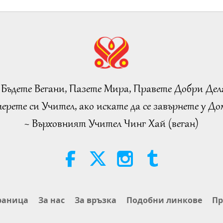
37
38
 Бъдете Вегани, Пазете Мира, Правете Добри Дел
ерете си Учител, ако искате да се завърнете у Дом
~ Върховният Учител Чинг Хай (веган)
39
40
раница
За нас
За връзка
Подобни линкове
Пр