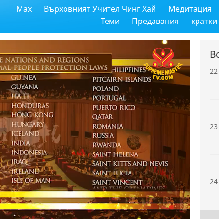
Max
Върховният Учител Чинг Хай
Медитация
21
Теми
Предавания
кратки
В
22
23
24