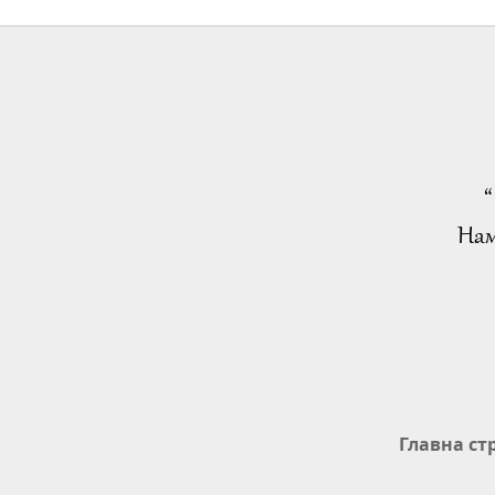
“
Нам
Главна ст