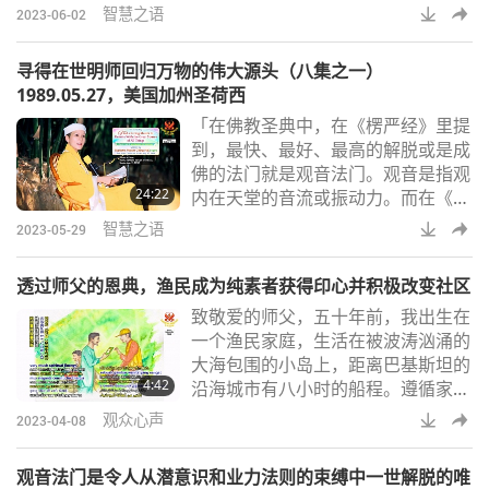
性、最高的爱，宇宙中最高的理想，
智慧之语
2023-06-02
那就是上帝。当你得到那个，你就会
变得更高等。（在您看来，上帝是什
寻得在世明师回归万物的伟大源头（八集之一）
么？）上帝是…就是那个。上帝就是
1989.05.27，美国加州圣荷西
那个。噢，天哪！什么是上帝？如果
「在佛教圣典中，在《楞严经》里提
你想知道，我可以让你在印心的时
到，最快、最好、最高的解脱或是成
候，在几分钟内知道。不过如果你问
佛的法门就是观音法门。观音是指观
我，我又再次不晓得怎么说。我只能
24:22
内在天堂的音流或振动力。而在《法
告诉你，上帝是你所能
华经》中也提到，一位伟大的修行者
智慧之语
2023-05-29
或是修这个法门的明师，会体验到某
种内在天堂的音乐。笛子的音乐、海
透过师父的恩典，渔民成为纯素者获得印心并积极改变社区
螺的音乐、贝壳的音乐，等等… 」
致敬爱的师父，五十年前，我出生在
「在基督教圣经中也说，当上帝出现
一个渔民家庭，生活在被波涛汹涌的
时，祂的声音像大水的声音。佛教经
大海包围的小岛上，距离巴基斯坦的
典说了同样的话，我们可以听到大
4:42
沿海城市有八小时的船程。遵循家族
海、大洋的声音。那就是大水的声
传统，我开始像前几代人一样捕鱼和
音。还有奔流的瀑布声
观众心声
2023-04-08
工作。 十三年前，十二月一个寒冷
的夜晚，我躺在床上非常担心，因为
观音法门是令人从潜意识和业力法则的束缚中一世解脱的唯
我没有钱养活我的孩子。我哭着祈求