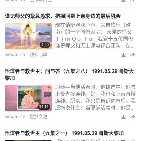
台、广播电台、报社，和朋友们，都
尽全心全力帮忙、鼓吹、广泛宣传这
谨记师父的紧急恳求，把握回到上帝身边的最后机会
次「丝竹之夜—前身足迹与故乡情
现在请听观众心声，来自悠乐（越
歌」的盛会。诗和音乐永远是生命的
南）的一个同修家庭： 亲爱的师父
本质，能够帮助我们超越人类生存的
Ｔｉｍ Ｑｏ Ｔｕ，我家十五位同修
局限，超越充满无知和误解的物质世
4:20
谨祝师父和无上师电视台团队，在全
界，引导人们回归真实的自我—在无
能上帝的保护下，身体健康、身心安
数的业力羁绊中，感知
观众心声
2024-01-09
宁。我们始终珍惜并努力遵循师父的
教导。 我刚刚观看无上师电视台，
悟道者与救世主：问与答（九集之八） 1991.05.29 哥斯大
非常心痛地得知师父因为末法时代众
黎加
生的巨大业力负担，差点被黑魔法师
耶稣—当他活着时，他被选中。他与
的邪恶力量夺去性命。感谢上帝，师
上帝直接连线。好，我也和上帝直接
父有她的保护圈和守护者们及时帮助
连线。所以，我只是告诉你真相。我
她。我们永远需要您，噢，地球上的
34:11
还能说什么？当耶稣活着时，他是明
无上师。您是圣光
师，所以任何人想要与上帝连系，都
智慧之语
2024-01-02
必须藉着耶稣。但现在，耶稣走了。
如何能藉着他呢？必须透过上帝选中
悟道者与救世主（九集之一） 1991.05.29 哥斯大黎加
的其他人。懂吗？如果你想与上帝连