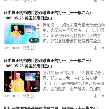
家人和在家人，约四十到五十万人来
参加。法会当天，只有出家人才能进
藉由真正明师的传授洞悉真正的打坐（十一集之六）
去，我们在家人是提前进去的。
1989.05.25 美国加州旧金山
佛陀说：「如是灭度无量无数无边众
生，实无众生得灭度者。」［…］因
为，如果他们还有拯救任何人的意
37:35
识，那就意味着他们还没有完全从我
执、从以自我为中心的存在感中解脱
智慧之语
2023-10-14
出来。［…］如果他们仍然有自我意
识，他们就无法容纳上帝无限、无
藉由真正明师的传授洞悉真正的打坐（十一集之一）
尽、无边无际的力量。因为自我意识
1989.05.25 美国加州旧金山
限制了一切，如果你是有限的，就无
所以在圣经中提到：「人若赚得全世
法容纳无限，这就是它的逻辑。所
界，却失去自我，有什么益处呢？」
以，为了成为上帝的工作伙伴，弥赛
［…］我们获得的职位越高，孩子越
亚或明师的灵魂必须变得像那样无
36:48
多，金钱越多，财产越多，负担就越
限。所以，我们总是忙于外
重；然后我们在照顾这些物质事物的
智慧之语
2023-10-09
过程中，就更加失去自我。［…］我
们越沉浸在这个物质环境中，就越不
如何获得内在最高等的潜在力量，问与答（十一集之七）