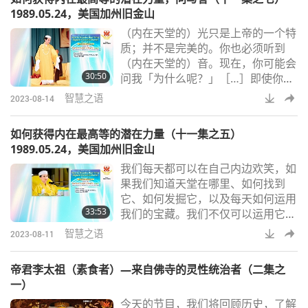
了解自己。［…］我们该了解自己什
1989.05.24，美国加州旧金山
么？该了解我们是宇宙中最伟大的众
（内在天堂的）光只是上帝的一个特
生。Q：各位女士、先生，晚安。清
质；并不是完美的。你也必须听到
海无上师（纯素者）出生于一个富裕
（内在天堂的）音。现在，你可能会
的悠乐（越南）家庭。她小时候，每
30:50
问我「为什么呢？」［…］即使你内
逢周日，总是跟随
在的眼睛是睁开的，它和外在眼睛的
智慧之语
2023-08-14
作用一样，意味着无论你看哪个方
向，你只能看到前方。而耳朵则不
如何获得内在最高等的潜在力量（十一集之五）
同。即使我们肉体的耳朵也有多维的
1989.05.24，美国加州旧金山
功能。［…］而我们内在的耳朵也一
我们每天都可以在自己内边欢笑，如
样。你可以彻听八方。因此，我们变
果我们知道天堂在哪里、如何找到
得无所不知。明白了吗？（明白
它、如何发掘它，以及每天如何运用
了。）因此，在中国古代也如此，大
33:53
我们的宝藏。我们不仅可以运用它，
多数的明师不得不把自己隐藏
还可以把它分送出去。认识内在天堂
智慧之语
2023-08-11
的人会在他或她的周围散发出一种美
好的加持能量，让其他人只要看着他
帝君李太祖（素食者）—来自佛寺的灵性统治者（二集之
们，就会感到快乐、感到信任、感到
一）
放心、感到很友善、很亲近、感到安
今天的节目，我们将回顾历史，了解
慰。为什么一个人获得这种内在力量