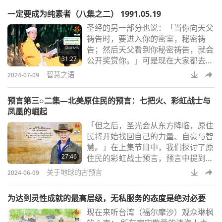
一定要成为纯素者（八集之二） 1991.05.19
圣经的另一部分也说：「当你向天父
祷告时，要进入你的密室，秘密祷
告；然后天父看到你秘密祷告，就会
31:27
公开奖赏你。」可是现在大家都去教
堂公开祷告，你如何秘密祷告呢？所
智慧之语
2024-07-09
以很可能这不是正确的做法。是，这
种做法与圣经抵触。圣经上教我们不
预言第三○二集—北美原住民的预言：七把火、彩虹战士与
要像异教徒一样大声祷告。对吗？
凤凰的崛起
是。不要像伪善者或异教徒一样大声
「但之后，圣光会从东方降临，原住
喧嚷，而要找一间秘室，暗自祈祷。
民将开始找回自己的力量、自豪与智
秘密就在这里。这是为什么我们上教
慧。」在上集节目中，我们探讨了原
堂时，通常都花很多时间大声祷告—
27:46
住民的彩虹战士预言，预言中提到一
每个人都听到，上帝除
个「新民族」会出现在我们的星球
关于地球的古预言
2024-06-09
上，教导人类即将到来的「新世界」
或称「黄金时代」的价值观。我们发
为达到灵性成就的最高层级，无私服务的态度是绝对必要
现这些彩虹战士包括世界各地富有怜
现在来听台湾（福尔摩沙）观众琳枫
悯心的活动家，他们呼吁结束我们对