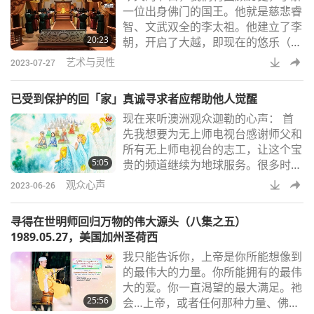
一位出身佛门的国王。他就是慈悲睿
时，就能变得无所不在呢？这是因为
智、文武双全的李太祖。他建立了李
他与全宇宙相连相系。所以，中国道
20:23
朝，开启了大越，即现在的悠乐（越
家说：「万物同一体
南），历史上的盛世王朝。《大越史
艺术与灵性
2023-07-27
记全书》记载：皇帝姓李，名公蕴，
出生于北宁省古法村。他的母亲范氏
已受到保护的回「家」真诚寻求者应帮助他人觉醒
娥参观了蕉山寺，收到神圣的讯息，
现在来听澳洲观众迦勒的心声： 首
随后她怀孕，并于九七四年二月十二
先我想要为无上师电视台感谢师父和
日生下了他。李庆文禅师接受了他，
所有无上师电视台的志工，让这个宝
并给他取名叫李公蕴。公蕴长相英
5:05
贵的频道继续为地球服务。很多时候
俊，又非常聪明，所以方丈爱他如
我很难在别处找到任何有趣的东西来
子。李公蕴七岁时，方
观众心声
2023-06-26
观看，这个频道总是让我惊喜不断，
令我着迷的科学和技术，让我发笑的
寻得在世明师回归万物的伟大源头（八集之五）
动物族人短片，还有无上师电视台触
1989.05.27，美国加州圣荷西
动我心灵的智慧之语节目！在参加共
我只能告诉你，上帝是你所能想像到
修时我有一个很好的体验。我觉得在
的最伟大的力量。你所能拥有的最伟
小中心的共修力量比在家里放大了很
大的爱。你一直渴望的最大满足。祂
多，因为我看到的景象似乎更详细更
25:56
会…上帝，或者任何那种力量、佛
容易看到。 二○