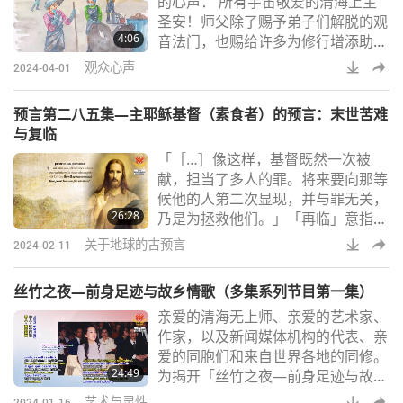
的心声： 所有宇宙敬爱的清海上主
动物朋友、地球母亲、未出生的孩子
圣安！师父除了赐予弟子们解脱的观
以及对彼此的虐待行为。彩虹战士还
4:06
音法门，也赐给许多为修行增添助力
包括哪些人？让我们从《彩虹战士传
的工作机会，如：各小中心、老家西
奇》一书中了解更多
观众心声
2024-04-01
湖道场、新地道场的打扫活动。这些
长期打扫工作，常令全身又湿又脏，
预言第二八五集—主耶稣基督（素食者）的预言：末世苦难
因此很难招募到工作人员。但却有一
与复临
批同修，不畏脏乱，谦卑忍辱地持续
「［…］像这样，基督既然一次被
侍奉，献给大众干净的打禅处所。
献，担当了多人的罪。将来要向那等
这样内外都无我的虔诚修行态度，不
候他的人第二次显现，并与罪无关，
会被上帝忽略！二○二三年四月十
26:28
乃是为拯救他们。」「再临」意指主
日，师父在天界举行
耶稣基督（素食者）重返人间。这是
关于地球的古预言
2024-02-11
《圣经》中最核心、最重要的主题之
一，被视为基督教神学的关键内容，
丝竹之夜—前身足迹与故乡情歌（多集系列节目第一集）
代表着上帝拯救人类计画的巅峰。其
亲爱的清海无上师、亲爱的艺术家、
为人类历史上被预言最多并最受期待
作家，以及新闻媒体机构的代表、亲
的事件之一，学者们在《圣经》中发
爱的同胞们和来自世界各地的同修。
现了逾一千八百处关于耶稣基督再临
24:49
为揭开「丝竹之夜—前身足迹与故乡
的记载。在《旧约圣经》中，超过十
情歌」序幕。作家、艺术家、电视
七卷提到基督的归来
艺术与灵性
2024-01-16