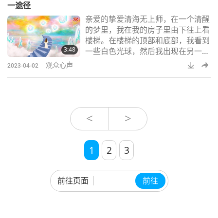
一途径
上帝帮助我和我的家人。第二天早
亲爱的挚爱清海无上师，在一个清醒
上，我们发现一群身穿黄色夹克的志
的梦里，我在我的房子里由下往上看
工们，他们为我们的孩子们带来食
楼梯。在楼梯的顶部和底部，我看到
物、毯子和糖果。我非常确定这种帮
3:48
一些白色光球，然后我出现在另一个
助是上帝派来的，因为
场景中。那是真实的世界，不是我们
观众心声
2023-04-02
看到的那样，而是他们从其他境界看
到的，他们就是在那里告诉我的：
「我们是一个单一的思想，被分成成
千上万的我们，这就是为何我们必须
互相帮助，因我们同一体，作为一
<
>
体，我们提升，我们是兄弟，我们必
须像兄弟一样彼此相爱，并将我们看
作一体。像这样拥抱自
1
2
3
前往页面
前往