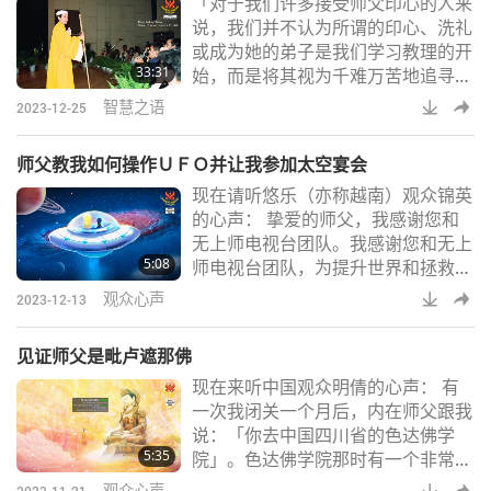
「对于我们许多接受师父印心的人来
系，就可以到我这里来。你就能看到
说，我们并不认为所谓的印心、洗礼
祂，无需质疑。（为了获得开悟，我
或成为她的弟子是我们学习教理的开
应该放弃所有物质财富吗？如果我必
33:31
始，而是将其视为千难万苦地追寻真
须放弃我所有的物质财富，应该把它
理、爱、正义和完美历程的结束—这
们给谁？）（我需
智慧之语
2023-12-25
样的历程让我们许多人感到沮丧和绝
望。尤其当我们经历了一些情况，让
师父教我如何操作ＵＦＯ并让我参加太空宴会
我们感到非常痛苦挣扎，才能找到自
现在请听悠乐（亦称越南）观众锦英
己的真我。我强调这一点，是因为求
的心声： 挚爱的师父，我感谢您和
道的人很多，但并非所有人都找到这
无上师电视台团队。我感谢您和无上
个『道』。」「我可以告诉各位我跟
5:08
师电视台团队，为提升世界和拯救所
着师父修行的一些内在体验，打坐的
有众生不断努力和牺牲。请容许我说
体验。即使还有很
观众心声
2023-12-13
出我在灵修过程的神奇感应和内在体
验，以便人们了解您的伟大，和成为
见证师父是毗卢遮那佛
纯素者以及修习观音法门的好处。我
现在来听中国观众明倩的心声： 有
很幸运出生在一个四代都吃素的家庭
一次我闭关一个月后，内在师父跟我
中，现在家族成员近五十人持纯素，
说：「你去中国四川省的色达佛学
也都是您的弟子。 我从小就持纯素
5:35
院」。色达佛学院那时有一个非常大
和印心，现在已经超过二十年了。我
型的藏传佛教法会，有世界各地的出
在一家纯素餐厅里
观众心声
2023-11-21