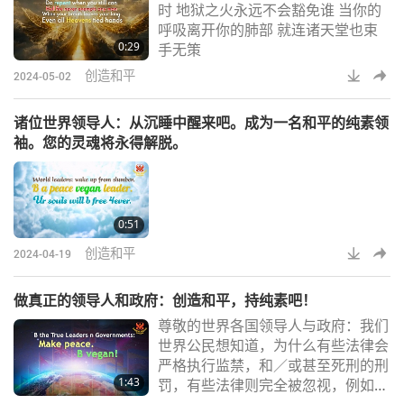
时 地狱之火永远不会豁免谁 当你的
呼吸离开你的肺部 就连诸天堂也束
0:29
手无策
创造和平
2024-05-02
诸位世界领导人：从沉睡中醒来吧。成为一名和平的纯素领
袖。您的灵魂将永得解脱。
0:51
创造和平
2024-04-19
做真正的领导人和政府：创造和平，持纯素吧！
尊敬的世界各国领导人与政府：我们
世界公民想知道，为什么有些法律会
严格执行监禁，和／或甚至死刑的刑
1:43
罚，有些法律则完全被忽视，例如在