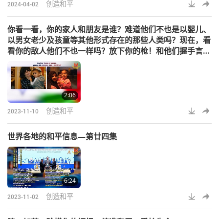
屠宰场或在别处，甚至在感恩节／圣
创造和平
2024-04-02
诞节等等节日，以至仁至慈的上帝之
名，以不同的方式集体虐待、折磨和
你看一看，你的家人和朋友是谁？难道他们不也是以婴儿、
谋杀动物族人…供你们所有领导人和
以男女老少及孩童等其他形式存在的那些人类吗？现在，看
员工食用，甚至在你们每日的餐桌
看你的敌人他们不也一样吗？放下你的枪！和他们握手言和
上！？？？根据你们国家的动物保护
吧！
法，这一切都是犯罪！人民不遵守法
律是否得受到惩罚，当人民的领导人
和政府也不遵守法律
2:06
创造和平
2023-11-10
世界各地的和平信息—第廿四集
6:24
创造和平
2023-11-02