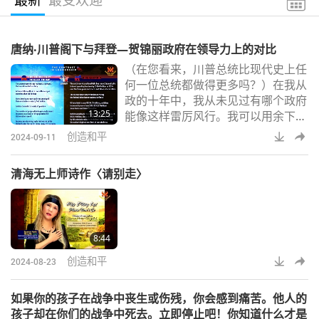
唐纳‧川普阁下与拜登—贺锦丽政府在领导力上的对比
（在您看来，川普总统比现代史上任
何一位总统都做得更多吗？）在我从
政的十年中，我从未见过有哪个政府
13:25
能像这样雷厉风行。我可以用余下的
一小时时间来阐述川普总统任内所取
创造和平
2024-09-11
得的成就，尽管他面临种种挑战。市
场刚刚连续第十二次创下收盘纪录。
清海无上师诗作〈请别走〉
采取行动，尽他们所能拯救更多的孩
子。在川普（总统）政府的领导下，
我们实现了能源独立。比以往任何时
候有更多的美国人表示已就业。帮助
8:44
那些曾在军队中为我们国家服务的人
获得心理健康照护
创造和平
2024-08-23
如果你的孩子在战争中丧生或伤残，你会感到痛苦。他人的
孩子却在你们的战争中死去。立即停止吧！你知道什么才是