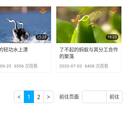
15:23
16:23
的轻功水上漂
了不起的蚂蚁与其分工合作
的聚落
-09-25
6556
次观看
2020-07-03
6408
次观看
<
1
2
>
前往页面
前往