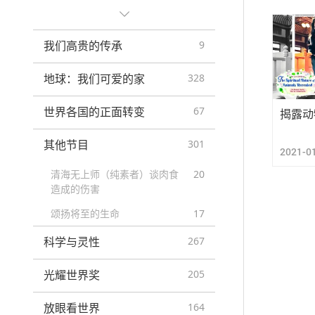
小妙方
296
我们高贵的传承
9
地球：我们可爱的家
328
世界各国的正面转变
67
揭露动
其他节目
301
2021-0
清海无上师（纯素者）谈肉食
20
造成的伤害
颂扬将至的生命
17
科学与灵性
267
光耀世界奖
205
放眼看世界
164