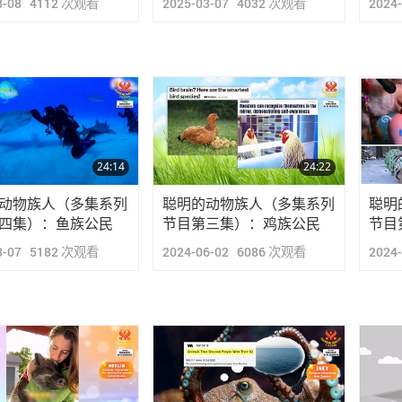
8-08
4112
次观看
2025-03-07
4032
次观看
2024
24:14
24:22
动物族人（多集系列
聪明的动物族人（多集系列
聪明
四集）：鱼族公民
节目第三集）：鸡族公民
节目
8-07
5182
次观看
2024-06-02
6086
次观看
2024