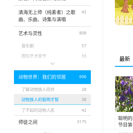
气候变迁
81
清海无上师（纯素者）之歌
42
清海无上师的甘露法语
61
曲、乐曲、诗集与演唱
诗作
16
艺术与灵性
808
全球各地素食餐厅
31
音乐剧
57
全球素食食品供货商
4
国际艺术家节
33
最新
全球不杀生动物收容所
2
清海无上师（纯素者）与宝贵
43
备受崇敬的开悟明师
67
艺术家的特别聚会
动物世界：我们的邻居
606
各宗教箴言…
51
欢庆佳节
162
了解动物族人同伴
28
让生活更美好
19
戏剧
38
动物族人的聪明才智
38
各类禁令的利益…
12
了不起的动物人民
42
纪录片预览
21
聪明的
师徒之间
创造和平
3175
73
节目第
素食趋势新闻
40