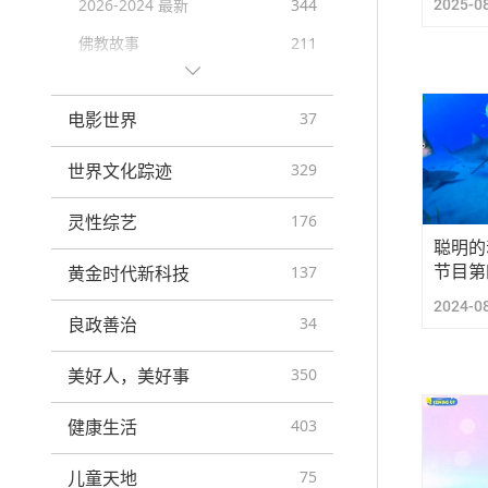
2025-0
2026-2024 最新
344
纯素生活
152
佛教故事
211
「您也可以选择这样的生活」
14
楞严经
99
口号
208
电影世界
37
主摩诃毗罗的生平
60
公益广告
8
加持：师父接见同修合集
87
世界文化踪迹
329
节日问候
164
匈牙利打禅2005.02.23-03.07
70
灵性综艺
176
重要讯息
24
师父讲笑话
70
聪明的
节目第
黄金时代新科技
137
2024-0
良政善治
34
美好人，美好事
350
健康生活
403
儿童天地
75