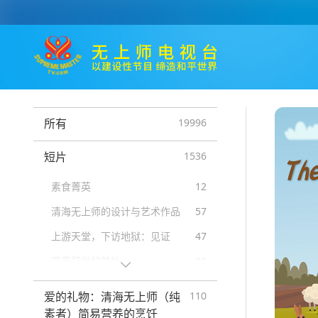
所有
19996
短片
1536
素食菁英
12
清海无上师的设计与艺术作品
57
上游天堂，下访地狱：见证
47
观音打坐的益处
98
来自名人的讯息
16
爱的礼物：清海无上师（纯
110
动物
319
素者）简易营养的烹饪