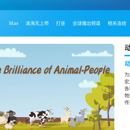
Max
清海无上师
打坐
全球播出频道
相关连结
为
宏
各
物
传