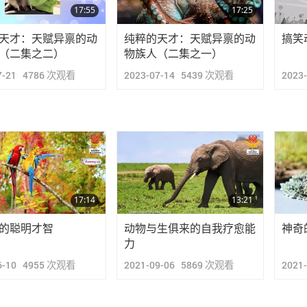
17:55
17:25
天才：天赋异禀的动
纯粹的天才：天赋异禀的动
搞笑
（二集之二）
物族人（二集之一）
7-21
4786
次观看
2023-07-14
5439
次观看
2023
17:14
13:21
的聪明才智
动物与生俱来的自我疗愈能
神奇
力
6-10
4955
次观看
2021-09-06
5869
次观看
2021