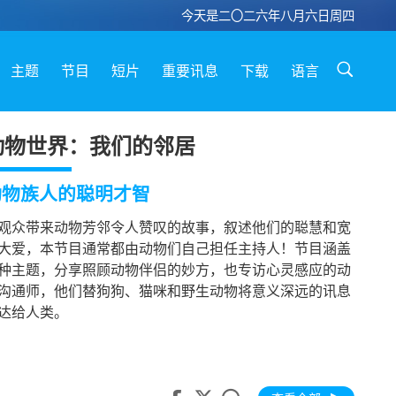
今天是二〇二六年八月六日周四
主题
节目
短片
重要讯息
下载
语言
动物世界：我们的邻居
动物族人的聪明才智
观众带来动物芳邻令人赞叹的故事，叙述他们的聪慧和宽
大爱，本节目通常都由动物们自己担任主持人！节目涵盖
种主题，分享照顾动物伴侣的妙方，也专访心灵感应的动
沟通师，他们替狗狗、猫咪和野生动物将意义深远的讯息
达给人类。