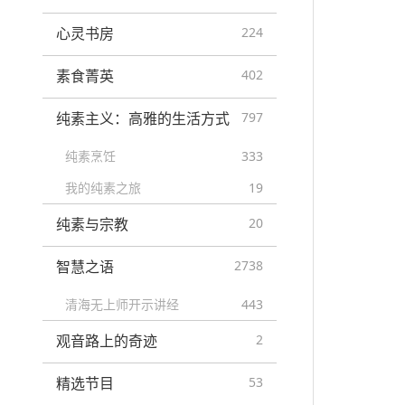
心灵书房
224
素食菁英
402
纯素主义：高雅的生活方式
797
纯素烹饪
333
我的纯素之旅
19
纯素与宗教
20
智慧之语
2738
清海无上师开示讲经
443
观音路上的奇迹
2
精选节目
53