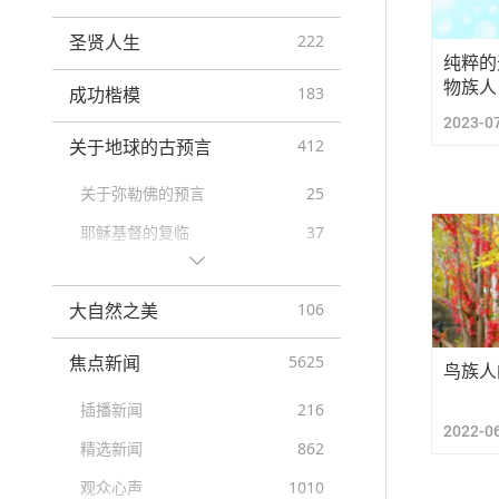
圣贤人生
222
纯粹的
物族人
成功楷模
183
2023-0
关于地球的古预言
412
关于弥勒佛的预言
25
耶稣基督的复临
37
原住民的预言
20
大自然之美
106
末世预言
26
新时代
12
焦点新闻
5625
鸟族人
插播新闻
216
2022-0
精选新闻
862
观众心声
1010