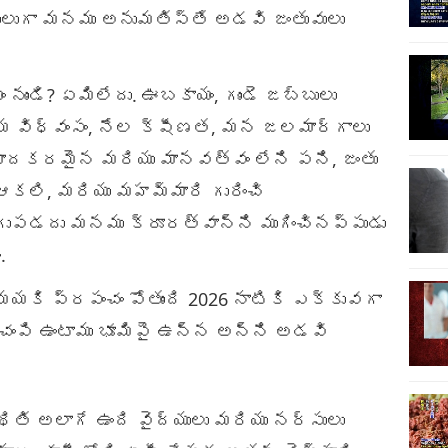
లుగా మనము అనుమతిస్తే అడవి జంతువులు
 నుండి? ఏమిలేదు. ఊబకాయం, గుండె జబ్బులు
్య విధ్వంసం, నేల క్షీణత, మన జలమార్గాలు
మాదకరమైన మరియు మానవత్వం లేని పని, జంతు
కలి, మరియు మహమ్మారి గురించి
గుపడదు మనము క్రూరత్వాన్ని ముగించినప్పుడు
.
ిమయకి ప్రపంచం పోతుంది 2026 నాటికి ఎక్కువగా
చంపి ఉంటాము భూమిపై ఉన్న అన్ని అడవి
.
థితి అలాగే ఉంది వైద్యులు మరియు నర్సులు