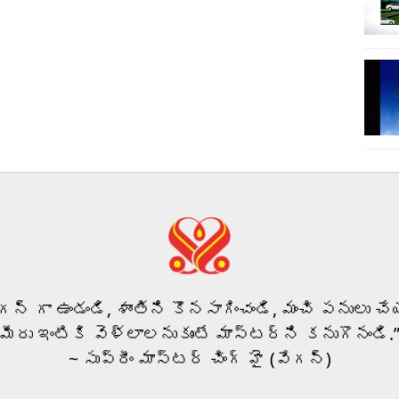
ీగన్ గా ఉండండి, శాంతిని కొనసాగించండి, మంచి పనులు చేయ
మీరు ఇంటికి వెళ్లాలనుకుంటే మాస్టర్‌ని కనుగొనండి.
~ సుప్రీం మాస్టర్ చింగ్ హై (వేగన్)