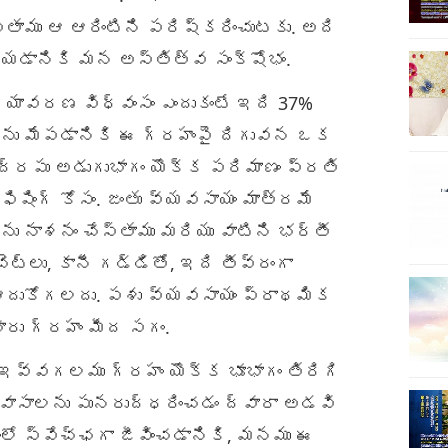
్తాము ఆ ఆరింటిని పరిష్కరించుటకు. అది
ేయడానికి మన అస్తిత్వ సంక్షోభం.
్యావరణ విధ్వంసం ఎందుకంటే ఇది 37%
ులను మేపడానికి ఈ గ్రహంపై దిగువన ఒక
ముద్రపు అడుగుభాగం యొక్క పరిమాణం ప్రతి
ిషింగ్ కోసం. జంతు వ్యవసాయం మాత్రమే
 నాశనం చేస్తాము మరియు వాటిని భర్తీ
్లు, కానీ గడ్డితో, ఇది తీవ్రంగా
మి ఆదుకోగలదు. పశు వ్యవసాయం ప్రాథమిక
ారు గ్రహం మీద సగం.
% ఇవ్వగలము గ్రహం యొక్క భూభాగం తిరిగి
నివాసాలను పునరుద్ధరించడం ద్వారా అడవి
ంలో స్వేచ్ఛగా జీవించడానికి, మనము ఈ