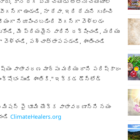
నారు, కానీ రోగి ఏమీ చేయడు అతను చెయ్యాలి
ీగన్‌గా ఉండండి, నా దేవా. ఇది దేవుని గురించి
ీయంగా నిరూపించబడింది వీగన్‌గా వెళ్లడం
ుకోండి, మీ ప్రియమైన వారిని రక్షించండి, మరియు
 వెళ్ళండి, పశ్చాత్తాపపడండి, శాంతించండి
క్ష్యం వాతావరణ మార్పు మరియు దాని పరిష్కారం
ంక్షోభం నుండి శాంతికి." ఇక్కడ డౌన్‌లోడ్
 మిషన్ పై భూమి యొక్క వాతావరణాన్ని నయం
చండి
ClimateHealers.org