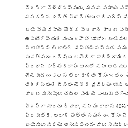
వీగన్‌గా వెళ్ళినప్పుడు, మనము సహాయం చేస
మనకున్న శక్తి వ్యక్తులుగా రివర్స్ చ
జంతు వ్యవసాయం యొక్క ప్రధాన కారణం పర
ఉపయోగిస్తుంది మంచు రహిత భూభాగం జంతువ
ప్రాంతాన్ని ట్రాలింగ్ చేస్తున్నప్పుడు స
సంవత్సరం దక్షిణ అమెరికా పారిశ్రామిక ఫ
ప్రధాన కార్యకలాపం అందులో మనం అడవులను
చేయకూడదు కలప లేదా కాగితం కోసం ఇతర చెట
తగ్గిస్తుంది జీవితం యొక్క వైవిధ్యం భూ
కారణం మనుషులు చెట్ల సంఖ్య ఎందుకు తగించ
వీగన్‌గా మారడం ద్వారా, మనము దాదాపు 40
ప్రకృతికి, అలాగే మొత్తం సముద్రం. కోసం 
జంతువులు మరియు అనుమతించడం వారు సముద్ర