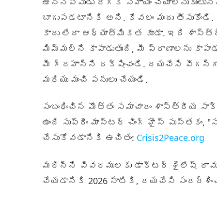
ఉన్నప్పుడు రోగికి సహాయం చేయాలనుకుంటున్
బాగుపడటానికి అని. కేవలం మందు తీసుకోండి. వ
కాదు లేదా ఆధ్యాత్మికత కూడా. ఇది శాస్త్ర
మిమ్మల్ని కాపాడుతుంది, మీ ప్రాణాలను కాపాడ
మీ గ్రహాన్ని రక్షించండి. దయచేసి వీగన్‌గా
మరియు మంచి పనులు చేయండి.
సంబంధించిన మొత్తం సమాచారం శాస్త్రీయ సా
ఉంది సుప్రీం మాస్టర్ చింగ్ హైస్ పుస్తకం, "స
చేసుకోవడానికి ఉచితం:
Crisis2Peace.org
మరిన్ని వివరములకు డాక్టర్ శైలేష్ రావు
చేయడానికి 2026 నాటికి, దయచేసి సందర్శిం