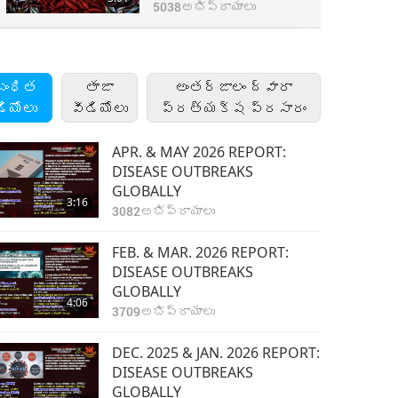
3 యొక్క 2 వ భాగం
సొసైటీ బహిరంగంగా
5038
అభిప్రాయాలు
చరిత్ర సృష్టించింది
వీగనిజంకు మద్దతు
ఇవ్వడం: చర్చలో
వీగన్‌ బృందం గెలిచింది…
బంధిత
తాజా
అంతర్జాలం ద్వారా
3 యొక్క 3 వ భాగం
డియోలు
వీడియోలు
ప్రత్యక్ష ప్రసారం
APR. & MAY 2026 REPORT:
DISEASE OUTBREAKS
GLOBALLY
3:16
3082
అభిప్రాయాలు
FEB. & MAR. 2026 REPORT:
DISEASE OUTBREAKS
GLOBALLY
4:06
3709
అభిప్రాయాలు
DEC. 2025 & JAN. 2026 REPORT:
DISEASE OUTBREAKS
GLOBALLY