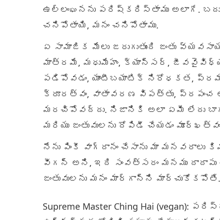
ఉల్లంఘనను పరిష్కరిస్తాము అలాగే. బదు
చనిపోతాయి, మనం చనిపోతాము.
ఏ సామాజిక మేలు జరుగుతుంది జంతు వ్యవసాయం
మాత్రమే, మధుమేహం, క్యాన్సర్, జీవవైవిధ
పడిపోవడం, యాంటీబయాటిక్ నిరోధకత, ప్ర
క్రూరత్వం, వాతావరణ విపత్తు, ప్రపంచ ఆ
మరచిపోవద్దు. నిజానికి అలా ఏమీ లేదు బా
మరియు జంతువులను దోపిడీ చేయడం మూర్ఖత్వం
నేను పింకీ వాగ్దానం చేసాను మా మనవరాలు క
వీగన్‌ అని, ఇది సంవత్సరం మనము దాదాపు 
జంతువులను మనం మార్గాన్ని మార్చుకోకపోతే
Supreme Master Ching Hai (vegan): పరిస్