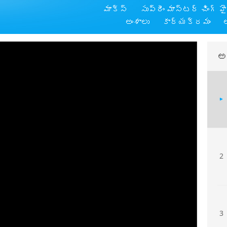
మాక్స్
సుప్రీం మాస్టర్ చింగ్ హ
అంశాలు
కార్యక్రమం
అ
2
3