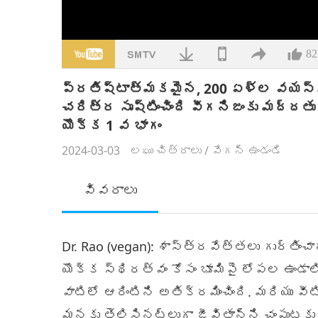
82
ప్రతిష్టాత్మకమైన, 200 ఏళ్ల వయస్సు 
చరిత్ర సృష్టించింది వీగనిజంకు మద్దతు 
యొక్క 1 వ భాగం
2024-03-03
లఘు చిత్రాలు
/
వేగన్ ఉండండి
వివరాలు
Dr. Rao (vegan): శాస్త్రవేత్తలు గుర్తిం
యొక్క స్థిరత్వం కోసం భూమిపై లోపల ఉండాల
వాటిలో ఆరింటిని అతిక్రమించింది. మరియు వ
మనకు తెలిసినట్లుగా జీవితాన్ని చంపుటక