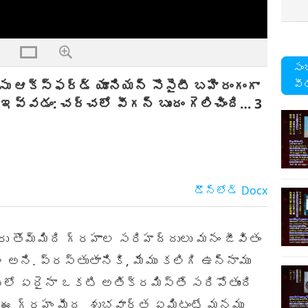
సం
ఆక్స్‌ఫర్డ్ యూనియన్ సొసైటీ బహిరంగంగా
వీ
ఇవ్వడం: చర్చలో వీగన్‌ బృందం గెలిచింది… 3
డౌన్లోడ్
Docx
చారు తొమ్మిది గ్రహాల సరిహద్దులు మనం జీవితం
ి అని. ప్రస్తుతానికి, మేము కలిగి ఉన్నాము
ీటిలో ఏదైనా ఒకటి అతిక్రమిస్తే సరిపోతుంది
ు ఈ గ్రహం మీద. శుభవార్త ఏమిటంటే మనము