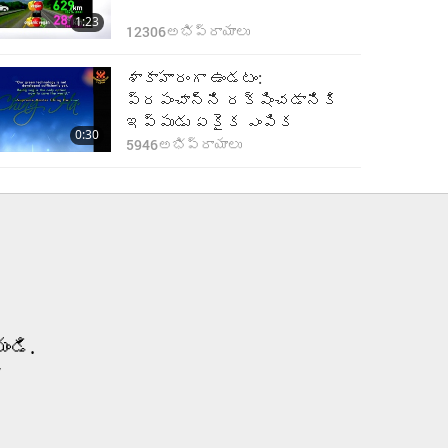
1:23
12306
అభిప్రాయాలు
శాకాహారంగా ఉండటం:
ప్రపంచాన్ని రక్షించడానికి
ఇప్పుడు ఏకైక ఎంపిక
0:30
5946
అభిప్రాయాలు
ండి.
”