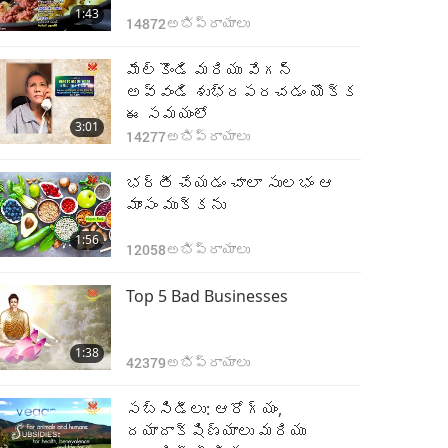
1:43
14872
అభిప్రాయాలు
మేల్కొండి మరియు వేగన్
అవ్వండి శుభ్రపరచడం యొక్క
ఈ సమయంలో
3:01
14277
అభిప్రాయాలు
భర్తీ చేయడం చాలా సులభం ఆ
మాంసం ముక్కను
1:56
12058
అభిప్రాయాలు
Top 5 Bad Businesses
1:38
42379
అభిప్రాయాలు
సబ్సిడీలు: ఆరోగ్యం,
దయాదాక్షిణ్యాలు మరియు