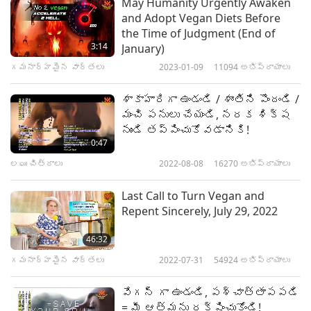
May Humanity Urgently Awaken
and Adopt Vegan Diets Before
the Time of Judgment (End of
3:14
January)
గమనార్హమైన వార్తలు
2023-01-09
11094
అభిప్రాయాలు
శాకాహారిగా ఉండండి / శాంతిని పొందండి /
మంచి పనులు చేయండి, నరక శిక్ష
నుండి తప్పించుకోవడానికి!
0:47
లఘు చిత్రాలు
2022-08-08
16270
అభిప్రాయాలు
Last Call to Turn Vegan and
Repent Sincerely, July 29, 2022
46:32
గమనార్హమైన వార్తలు
2022-07-31
54924
అభిప్రాయాలు
వేగన్ గా ఉండండి, పశ్చాత్తాపపడి
= మీ ఆత్మను రక్షించుకోండి!