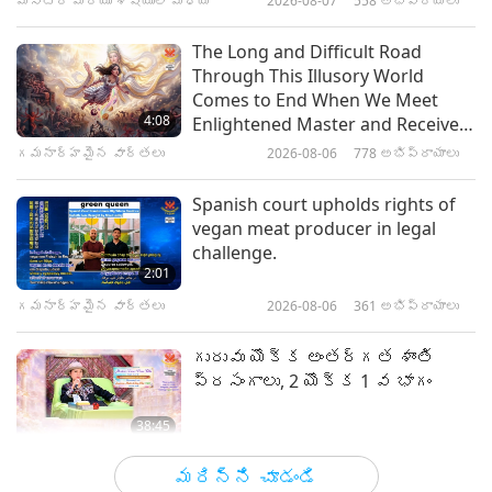
మాస్టర్ మరియు శిష్యుల మధ్య
2026-08-07
558
అభిప్రాయాలు
0:46
లఘు చిత్రాలు
2022-01-22
12018
అభిప్రాయాలు
The Long and Difficult Road
Through This Illusory World
ముఖ్యమైన సమాచారం కోవిడ్ చీఫ్
Comes to End When We Meet
నుండి, 6 యొక్క 1 వ భాగం
4:08
Enlightened Master and Receive
Initiation
గమనార్హమైన వార్తలు
2026-08-06
778
అభిప్రాయాలు
28:15
మాస్టర్ మరియు శిష్యుల మధ్య
2022-10-11
11033
అభిప్రాయాలు
Spanish court upholds rights of
vegan meat producer in legal
Supreme Master Ching Hai
challenge.
(Vegan) on the Harmful Effects of
2:01
Meat, Part 12 - Toxic Substance
గమనార్హమైన వార్తలు
2026-08-06
361
అభిప్రాయాలు
15:15
and Energy
షో
2020-09-08
10266
అభిప్రాయాలు
గురువు యొక్క అంతర్గత శాంతి
ప్రసంగాలు, 2 యొక్క 1 వ భాగం
ఎవరైతే పశ్చాత్తాప
పడుతున్నారో విల్ గో గో హెవెన్,
38:45
పార్ట్ 1 ఆఫ్ 3
మాస్టర్ మరియు శిష్యుల మధ్య
2026-08-06
919
అభిప్రాయాలు
36:02
మరిన్ని చూడండి