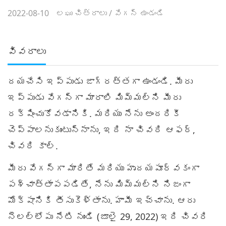
2022-08-10
లఘు చిత్రాలు
/
వేగన్ ఉండండి
వివరాలు
దయచేసి ఇప్పుడు జాగ్రత్తగా ఉండండి. మీరు
ఇప్పుడు వేగన్‌గా మారాలి మిమ్మల్ని మీరు
రక్షించుకోవడానికి. మరియు నేను అందరికీ
చెప్పాలనుకుంటున్నాను, ఇది నా చివరి ఆఫర్,
చివరి కాల్.
మీరు వేగన్‌గా మారితే మరియు హృదయపూర్వకంగా
పశ్చాత్తాపపడితే, నేను మిమ్మల్ని నిజంగా
మోక్షానికి తీసుకెళ్తాను. హామీ ఇచ్చాను. ఆరు
నెలల్లోపు నేటి నుండి (జూలై 29, 2022) ఇది చివరి