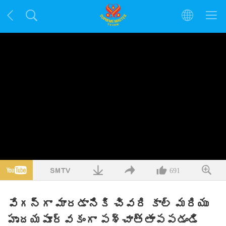
691
వేగన్‌గా మారడానికి చివరి కాల్ మరియు
హృదయపూర్వకంగా పశ్చాత్తాపపడండి