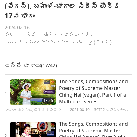
(వేగన్), బహుళ-భాగాల సిరీస్ యొక్క
17వ భాగం
2024-02-16
పాటలు, కూర్పులు, యొక్క కవిత్వం మరియు
ప్రదర్శనలు సుప్రీం మాస్టర్ చింగ్ హై (వేగన్)
అన్ని భాగాలు
(17/42)
The Songs, Compositions and
Poetry of Supreme Master
1
Ching Hai (vegan), Part 1 of a
13:46
Multi-part Series
పాటలు, కూర్పులు, యొక్క కవిత్వం
2021-08-10
30752
అభిప్రాయాలు
మరియు ప్రదర్శనలు సుప్రీం
మాస్టర్ చింగ్ హై (వేగన్)
The Songs, Compositions and
Poetry of Supreme Master
2