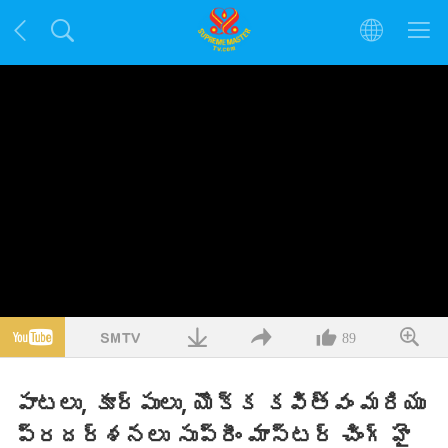
89
పాటలు, కూర్పులు, యొక్క కవిత్వం మరియు
ప్రదర్శనలు సుప్రీం మాస్టర్ చింగ్ హై