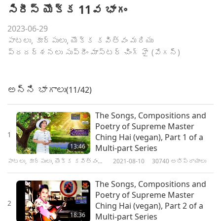
సిరీస్ యొక్క 11వ భాగం
2023-06-29
పాటలు, కూర్పులు, యొక్క కవిత్వం మరియు
ప్రదర్శనలు సుప్రీం మాస్టర్ చింగ్ హై (వేగన్)
అన్ని భాగాలు
(11/42)
The Songs, Compositions and
Poetry of Supreme Master
1
Ching Hai (vegan), Part 1 of a
13:46
Multi-part Series
పాటలు, కూర్పులు, యొక్క కవిత్వం
2021-08-10
30740
అభిప్రాయాలు
మరియు ప్రదర్శనలు సుప్రీం
మాస్టర్ చింగ్ హై (వేగన్)
The Songs, Compositions and
Poetry of Supreme Master
2
Ching Hai (vegan), Part 2 of a
18:36
Multi-part Series