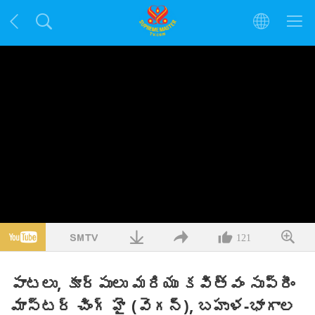
121
పాటలు, కూర్పులు మరియు కవిత్వం సుప్రీం
మాస్టర్ చింగ్ హై (వెగన్), బహుళ-భాగాల