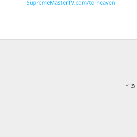
SupremeMasterTV.com/to-heaven
“ వ