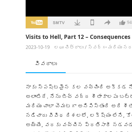
94
Visits to Hell, Part 12 – Consequence
2023-10-19
లఘు చిత్రాలు
/
స్వర్గం మరియు నర
వివరాలు
నాకు స్పష్టమైన కల వచ్చింది అక్కడ నేను
అలాంటిదే. నేను బీచ్ వద్ద శీతాకాలపు బట్ట
మరియు చాలా చెమటగా అనిపిస్తుంది అది శీ
నడిచారు వివిధ దిశలలో, లక్ష్యం లేని, క
అయ్యే, వరకు వచ్చిన ప్రతిసారీ నడవడం అ