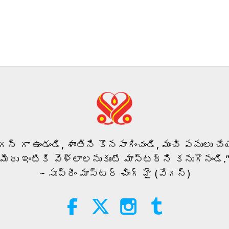
ీగన్ గా ఉండండి, శాంతిని కొనసాగించండి, మంచి పనులు చేయ
మీరు ఇంటికి వెళ్లాలనుకుంటే మాస్టర్‌ని కనుగొనండి.
~ సుప్రీం మాస్టర్ చింగ్ హై (వేగన్)