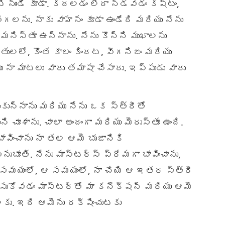
పటి నుండి కూడా. కదలడం లేదా నడవడం కష్టం,
లను. నాకు వాహనం కూడా ఉండేది మరియు నేను
మనిస్తూ ఉన్నాను. నేను కొన్ని ముఖాలను
తులలో, కొంత కాలం కిందట, వీగనిజం మరియు
ు నా మాటలు వారు తమాషా చేసారు. ఇప్పుడు వారు
ున్నాను మరియు నేను ఒక స్త్రీతో
ి చూశాను. చాలా అందంగా మరియు మెరుస్తూ ఉంది.
భావించాను నా తల ఆమె భుజానికి
భూతి. నేను మాస్టర్స్ ప్రేమగా భావించాను,
దే సమయంలో, ఆ సమయంలో, నా చేయి ఆ ఇతర స్త్రీ
ేసుకోవడం మాస్టర్‌తో మా కనెక్షన్ మరియు ఆమె
లకు. ఇది ఆమెను రక్షించుటకు