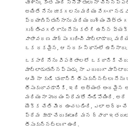
చూశాను, కొంత మంది స్నేహితులు నా చిన్నప్
అయితే నేను దూకగలను మరియు వేగంగా నడవగ
ప్రయాణిస్తున్నాను మరియు దృశ్యం మొత్తం గ
గుర్తించగలిగాను నేను కలిగి ఉన్న వ్యక్
వాతావరణ మార్పు గురించి మాట్లాడారు, మరియ
ఒక రకమైన, ఆ నరకం స్థానంలో ఉన్నారు.
ఒకసారి నేను విపరీతాలలో ఒకదానికి చేరుక
మాట్లాడుతున్నప్పుడు, నా ఎదురుగా మాస్టారున
ఆమె నా కుడి భుజాన్ని తీసుకున్నట్లు నేను 
తీసుకురావడానికి. ఇది అత్యంత అందమైన అను
మరియు నా హృదయం ప్రేమతో నిండిపోయింది. అ
యొక్క చేతి మీద ఉంచబడింది, ఎలా అర్థం చ
ప్రేమ కూడా చేరుకుంటుంది మన ద్వారా ఇతరు
తీసుకున్నట్లుగా ఉంది.