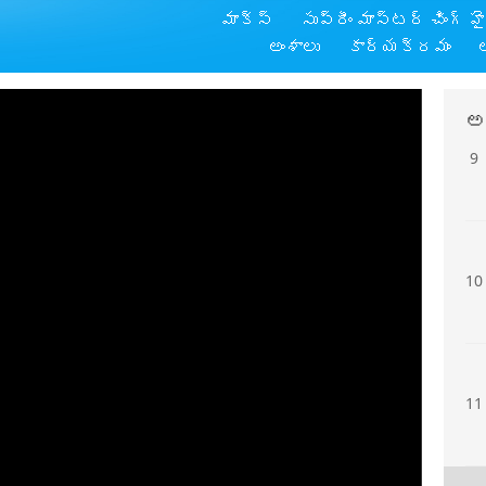
మాక్స్
సుప్రీం మాస్టర్ చింగ్ హ
8
అంశాలు
కార్యక్రమం
అ
9
10
11