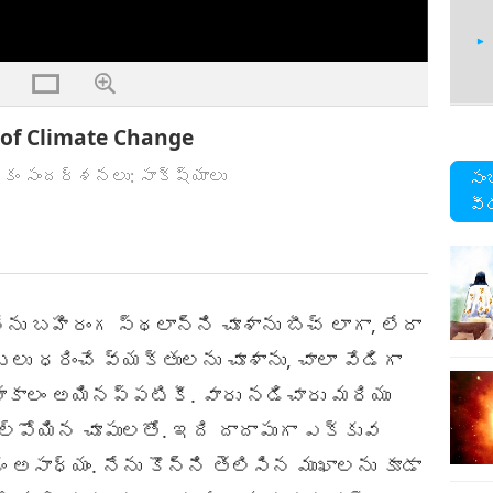
s of Climate Change
13
కం సందర్శనలు: సాక్ష్యాలు
సం
వీ
15
 బహిరంగ స్థలాన్ని చూశాను బీచ్ లాగా, లేదా
లు ధరించే వ్యక్తులను చూశాను, చాలా వేడిగా
తాకాలం అయినప్పటికీ. వారు నడిచారు మరియు
ోల్పోయిన చూపులతో. ఇది దాదాపుగా ఎక్కువ
సాధ్యం. నేను కొన్ని తెలిసిన ముఖాలను కూడా