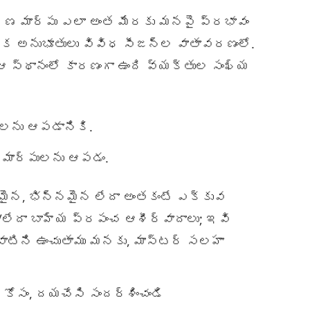
రణ మార్పు ఎలా అంత మేరకు మనపై ప్రభావం
రేక అనుభూతులు వివిధ సీజన్ల వాతావరణంలో.
 స్థానంలో కారణంగా ఉంది వ్యక్తుల సంఖ్య
ులను ఆపడానికి.
మార్పులను ఆపడం.
యమైన, భిన్నమైన లేదా అంతకంటే ఎక్కువ
ేదా బాహ్య ప్రపంచ ఆశీర్వాదాలు; ఇవి
 వాటిని ఉంచుతాము మనకు, మాస్టర్ సలహా
్ కోసం, దయచేసి సందర్శించండి