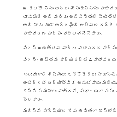
ఈ కలతో నేను అర్థం చేసుకున్నాను వాతావ
చూపుతుంది అని మనకు అనిపిస్తుంది వ్యతి
అది నాకు కూడా అర్థమైంది ఆత్మల రద్దీ ఆ
వాతావరణ మార్పు వల్లచనిపోతారు.
వేగన్ = ఉత్తమ మార్గం వాతావరణ మార్ప
వేగన్: ఉత్తమ కార్యకర్త 4 వాతావరణ 
గురువుగారి శిష్యులు ఒక్కొక్కరు సారూప్
అంతర్గత ఆధ్యాత్మిక అనుభవాలు మరియు/ల
కొన్ని నమూనాలు మాత్రమే. సాధారణంగా మనం
ప్రకారం.
మరిన్ని సాక్ష్యాల కోసం ఉచితంగా డౌన్‌లోడ