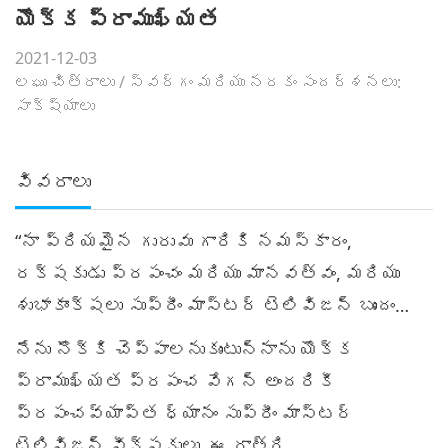
యొక్క ప్రాముఖ్యత
2021-12-03
లఘు చిత్రాలు
/
స్వర్గం మరియు నరకం సందర్శనలు:
సాక్ష్యాలు
వివరాలు
“నా ప్రియమైన గురువు గారికి నమస్కారం,
రక్షకుడు ప్రపంచం మరియు మానవత్వం, మరియు
శుభాకాంక్షలు సుప్రీం మాస్టర్ టెలివిజన్ బృందం…
నేను నొక్కి చెప్పాలనుకుంటున్నాను యొక్క
ప్రాముఖ్యత ప్రపంచ వేగన్ అందరికీ
ప్రపంచవ్యాప్త ధ్యానం సుప్రీం మాస్టర్
టెలివిజన్ వీక్షకులు. ఈ రాత్రి