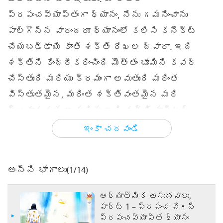
ప్రపంచవ్యాప్తంగా ధ్యానం, నేను గమనించాను
పాల్గొన్న వారందరూ ధ్యానంలో కలిసి కనెక్ట్
చేయబడ్డాయి కాంతి శక్తి రేఖల ద్వారా. ఇది
శక్తిని కేంద్రీకరించింది మొత్తం భూమిని కవర్
చేస్తుంది మరియు క్రమంగా అవుతుంది మరింత
విస్తృతమైన, మరింత శక్తివంతమైన మరి
ప్రకాశవంతంగా. మరియు ఇది శక్తి మాస్టర్
పవర్ అది ఉద్ధరించే మరియు ప్రపంచాన్ని
ఇంకా చదవండి
శుద్ధి చేయడం.
ఈ ధ్యానంలో, నేను ఇద్దరిని చూశాను పెద్ద నిలువు
అన్ని భాగాలు
(1/14)
కాంతి ఛానెల్‌లు భూమిపై నిలబడి. ఒకటి శక్తి మా
విన్నపాలు (అభ్యర్థనలు) ప్రపంచాన్ని
ఆధ్యాత్మిక అనుభవాలు,
పార్ట్ 1 – ప్రపంచ వేగన్
ఉద్ధరించడం కోసం, పైకి వెళ్తున్నది మరియు
ప్రపంచవ్యాప్త ధ్యానం