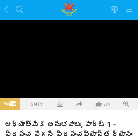
294
ఆధ్యాత్మిక అనుభవాలు, పార్ట్ 1 –
ప్రపంచ వేగన్ ప్రపంచవ్యాప్త ధ్యానం