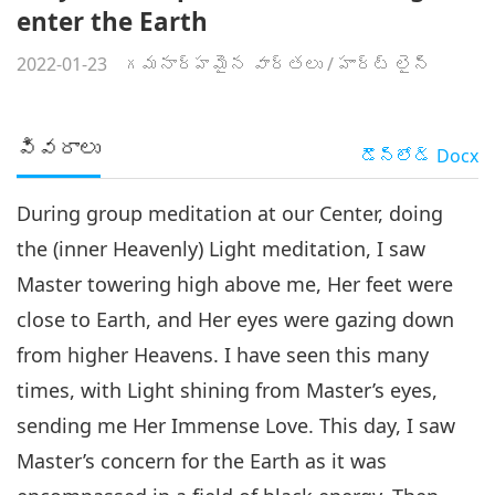
enter the Earth
2022-01-23
గమనార్హమైన వార్తలు
/
హార్ట్ లైన్
వివరాలు
డౌన్లోడ్
Docx
During group meditation at our Center, doing
the (inner Heavenly) Light meditation, I saw
Master towering high above me, Her feet were
close to Earth, and Her eyes were gazing down
from higher Heavens. I have seen this many
times, with Light shining from Master’s eyes,
sending me Her Immense Love. This day, I saw
Master’s concern for the Earth as it was