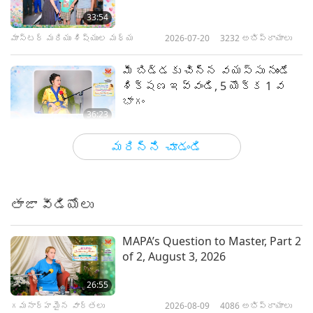
33:54
మాస్టర్ మరియు శిష్యుల మధ్య
2026-07-20
3232
అభిప్రాయాలు
మీ బిడ్డకు చిన్న వయస్సు నుండే
శిక్షణ ఇవ్వండి, 5 యొక్క 1 వ
భాగం
36:23
మాస్టర్ మరియు శిష్యుల మధ్య
2026-07-15
3820
అభిప్రాయాలు
మరిన్ని చూడండి
ఉత్సాహభరితమైన దెయ్యాలతో
గురువు సంభాషణ, 2 యొక్క 1 వ భాగం
తాజా వీడియోలు
36:30
మాస్టర్ మరియు శిష్యుల మధ్య
2026-07-13
4679
అభిప్రాయాలు
MAPA’s Question to Master, Part 2
of 2, August 3, 2026
గురువు యౌవన రాజుకు స్వాగతం, 3
యొక్క 1 వ భాగం
26:55
గమనార్హమైన వార్తలు
2026-08-09
4086
అభిప్రాయాలు
38:35