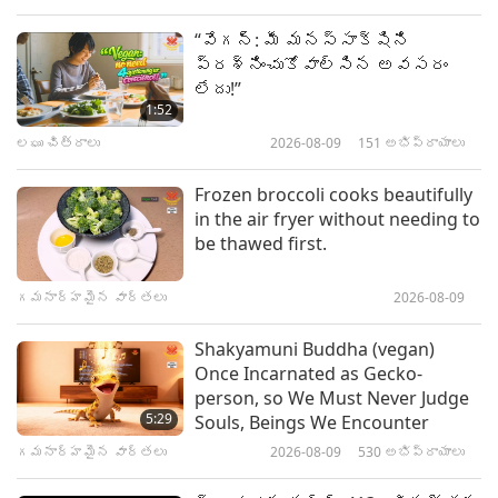
మాస్టర్ మరియు శిష్యుల మధ్య
2026-07-10
4354
అభిప్రాయాలు
“వేగన్: మీ మనస్సాక్షిని
ప్రశ్నించుకోవాల్సిన అవసరం
మన గ్రహం యొక్క ప్రస్తుత
లేదు!”
స్థితి పెద్ద ఆధ్యాత్మిక
1:52
ప్రణాళికలో, 4 యొక్క 1 వ భాగం
లఘు చిత్రాలు
2026-08-09
151
అభిప్రాయాలు
35:39
మాస్టర్ మరియు శిష్యుల మధ్య
2026-07-06
4945
అభిప్రాయాలు
Frozen broccoli cooks beautifully
in the air fryer without needing to
MAPA నుండి సూచనలు సున్నితమైన
be thawed first.
శాంతియుత ప్రపంచం కోసం
గమనార్హమైన వార్తలు
2026-08-09
43:41
మాస్టర్ మరియు శిష్యుల మధ్య
2026-07-05
3988
అభిప్రాయాలు
Shakyamuni Buddha (vegan)
Once Incarnated as Gecko-
శాంతియుత జీవితాన్ని ఎలా గడపాలి
person, so We Must Never Judge
5:29
Souls, Beings We Encounter
గమనార్హమైన వార్తలు
2026-08-09
530
అభిప్రాయాలు
35:57
మాస్టర్ మరియు శిష్యుల మధ్య
2026-07-04
3722
అభిప్రాయాలు