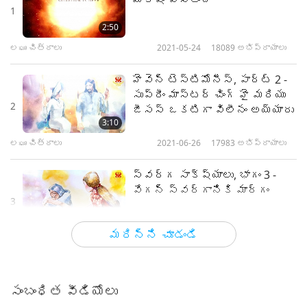
తరువాత, నమ్మశక్యం కాదు ఆమె తాతకు కోరిక
1
లేదు చాలా రోజులు తినడానికి!
2:50
లఘు చిత్రాలు
2021-05-24
18089
అభిప్రాయాలు
వేగన్ = మీదే స్వర్గం!
హెవెన్ టెస్టిమోనీస్, పార్ట్ 2 -
సుప్రీం మాస్టర్ చింగ్ హై మరియు
2
జీసస్ ఒకటిగా విలీనం అయ్యారు
ప్రతి మాస్టర్ యొక్క శిష్యుడు సారూప్యమైన,
3:10
విభిన్నమైన లేదా అంతకంటే ఎక్కువ
లఘు చిత్రాలు
2021-06-26
17983
అభిప్రాయాలు
ఉన్నఅంతర్గత ఆధ్యాత్మిక అనుభవాలు మరియు/
స్వర్గ సాక్ష్యాలు, భాగం 3 -
లేదా బాహ్య ప్రపంచ దీవెనలు; ఇవి కొన్ని
వేగన్ స్వర్గానికి మార్గం
శాంపిల్స్ మాత్రమే. సాధారణంగా మేము వాటిని
3
4:24
ఉంచుతాము మనకి, మాస్టర్ సలహా ప్రకారం.
మరిన్ని చూడండి
లఘు చిత్రాలు
2021-07-06
15148
అభిప్రాయాలు
చూడటానికి మరియు డౌన్‌లోడ్ చేయడానికి మరిన్ని
హెవెన్ టెస్టిమోనీస్, పార్ట్ 4 –
సాక్ష్యాలు, దయచేసి సందర్శించండి
వేగన్ రెస్టారెంట్లను
సంబంధిత వీడియోలు
4
ప్రారంభించిన తర్వాత హెవెన్లీ
SupremeMasterTV.com/to-heaven