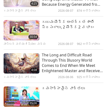
సమావేశం
లఘు చిత్రాలు
2021-07-24
15409
అభిప్రాయాలు
4:25
Because Energy Generated from
It Is Far More Powerful than Any
గమనార్హమైన వార్తలు
2026-08-07
874
అభిప్రాయాలు
Heaven Testimonies, Part 9 —
Negative Entity
Happy Doggie Angel
గురువు యొక్క అంతర్గత శాంతి
9
ప్రసంగాలు, 2 యొక్క 2 వ భాగం
6:32
లఘు చిత్రాలు
2022-02-25
11552
అభిప్రాయాలు
30:54
మాస్టర్ మరియు శిష్యుల మధ్య
2026-08-07
962
అభిప్రాయాలు
స్వర్గ సాక్ష్యాలు, భాగం 10 -
ఇతర గ్రహాల సందర్శన
The Long and Difficult Road
10
Through This Illusory World
6:22
Comes to End When We Meet
లఘు చిత్రాలు
2021-07-31
13453
అభిప్రాయాలు
4:08
Enlightened Master and Receive
Initiation
గమనార్హమైన వార్తలు
2026-08-06
925
అభిప్రాయాలు
హెవెన్ టెస్టిమోనీస్, పార్ట్
11 - మాస్టర్ హెవెన్లీ తేనె
గమనార్హమైన వార్తలు
మరియు హెవెన్లీ ఫలాలను
1:44
ఆస్వాదించడానికి తాతను
స్వర్గానికి తీసుకువెళ్లారు
లఘు చిత్రాలు
2021-08-04
11476
అభిప్రాయాలు
35:06