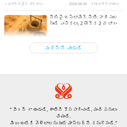
గమనార్హమైన వార్తలు
2026-08-06
119
అభిప్రాయాలు
హెవెన్ టెస్టిమోనీస్, పార్ట్ 12 -
రియల్ వెడ్డింగ్ మరియు "ది
నీటిపై ఇస్లామిక్ నీతి: హదీసుల
12
సెయింట్స్ అబోడ్"
నుండి ఎంపికలు, 2 యొక్క 2 వ భాగం
3:32
లఘు చిత్రాలు
2021-08-05
12590
అభిప్రాయాలు
21:43
జ్ఞాన పదాలు
2026-08-06
118
అభిప్రాయాలు
Heaven Testimonies, Part 13 —
మరిన్ని చూడండి
The First Inner Experience of
టామీ ఫ్రై (వీగన్‌): మరింత దయగల
13
Light and Sound During
ప్రపంచం కోసం విత్తనాలు నాటడం, 2
3:51
Meditation
యొక్క 2 వ భాగం
లఘు చిత్రాలు
2022-10-16
11210
అభిప్రాయాలు
19:47
వెజ్జి ఎలైట్
2026-08-06
100
అభిప్రాయాలు
Heaven Testimonies, Part 14 —
Jesus Christ Hands Me to
గురువు యొక్క అంతర్గత శాంతి
14
Supreme Master Ching Hai
ప్రసంగాలు, 2 యొక్క 1 వ భాగం
5:52
“ వీగన్ గా ఉండండి, శాంతిని కొనసాగించండి, మంచి పనులు
లఘు చిత్రాలు
2022-07-19
11640
అభిప్రాయాలు
38:45
చేయండి.
మాస్టర్ మరియు శిష్యుల మధ్య
2026-08-06
1174
అభిప్రాయాలు
మీరు ఇంటికి వెళ్లాలనుకుంటే మాస్టర్‌ని కనుగొనండి.”
Heaven Testimonies, Part 15 —