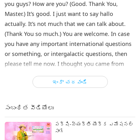
you guys? How are you? (Good. Thank You,
Master.) It’s good. I just want to say hallo
actually. It’s not much that we can talk about.
(Thank You so much.) You are welcome. In case
you have any important international questions
or something, or intergalactic questions, then
please tell me now. I thought you came from
very far away. And then I cannot see you. So, this
ఇంకా చదవండి
is better than nothing, right? (Yes, Master.)
(Thank You, Master.) You can hear me? (Loud and
clear.) (Yes, Master.) Very good. Excellent! I have
సంబంధిత వీడియోలు
some good people here, that’s why.
పక్షి-వ్యక్తి యొక్క ఎమోషనల్
Very, very busy I have been these days because
సాంగ్
my dogs are not well. He [Good Love] took the