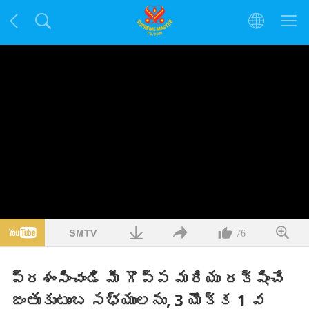
76
ప్రశంసించండి మీ గొప్ప మరియు రక్షించే
జంతుకుటుంబ సభ్యులను, 3 యొక్క 1 వ