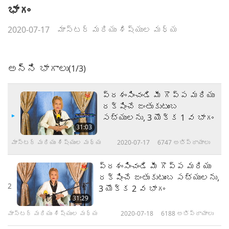
భాగం
2020-07-17
మాస్టర్ మరియు శిష్యుల మధ్య
అన్ని భాగాలు
(1/3)
ప్రశంసించండి మీ గొప్ప మరియు
రక్షించే జంతుకుటుంబ
సభ్యులను, 3 యొక్క 1 వ భాగం
31:03
మాస్టర్ మరియు శిష్యుల మధ్య
2020-07-17
6747
అభిప్రాయాలు
ప్రశంసించండి మీ గొప్ప మరియు
రక్షించే జంతుకుటుంబ సభ్యులను,
2
3 యొక్క 2 వ భాగం
31:29
మాస్టర్ మరియు శిష్యుల మధ్య
2020-07-18
6188
అభిప్రాయాలు