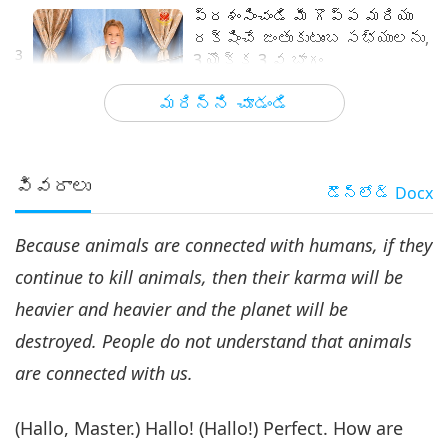
ప్రశంసించండి మీ గొప్ప మరియు
రక్షించే జంతుకుటుంబ సభ్యులను,
3
3 యొక్క 3 వ భాగం
31:13
మరిన్ని చూడండి
మాస్టర్ మరియు శిష్యుల మధ్య
2020-07-19
5280
అభిప్రాయాలు
వివరాలు
డౌన్లోడ్
Docx
Because animals are connected with humans, if they
continue to kill animals, then their karma will be
heavier and heavier and the planet will be
destroyed. People do not understand that animals
are connected with us.
(Hallo, Master.) Hallo! (Hallo!) Perfect. How are