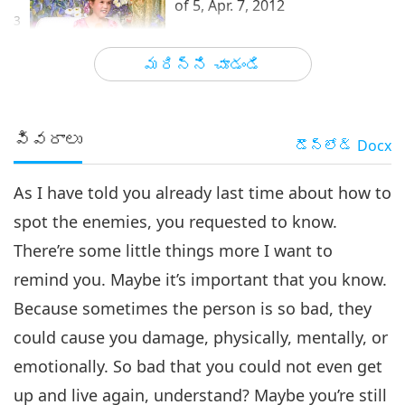
of 5, Apr. 7, 2012
3
22:28
మరిన్ని చూడండి
మాస్టర్ మరియు శిష్యుల మధ్య
2018-11-15
5790
అభిప్రాయాలు
Erase Enmity with Love, Part 4
of 5, Apr. 7, 2012
వివరాలు
డౌన్లోడ్
Docx
4
23:52
As I have told you already last time about how to
మాస్టర్ మరియు శిష్యుల మధ్య
2018-11-16
6679
అభిప్రాయాలు
spot the enemies, you requested to know.
Erase Enmity with Love, Part 5
There’re some little things more I want to
of 5, Apr. 7, 2012
5
remind you. Maybe it’s important that you know.
28:46
Because sometimes the person is so bad, they
మాస్టర్ మరియు శిష్యుల మధ్య
2018-11-18
6523
అభిప్రాయాలు
could cause you damage, physically, mentally, or
emotionally. So bad that you could not even get
up and live again, understand? Maybe you’re still