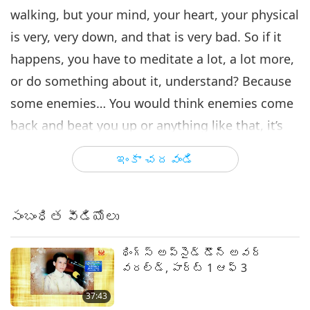
walking, but your mind, your heart, your physical
is very, very down, and that is very bad. So if it
happens, you have to meditate a lot, a lot more,
or do something about it, understand? Because
some enemies… You would think enemies come
back and beat you up or anything like that, it’s
not necessary…
ఇంకా చదవండి
Because in the former lives, we have been
enemies because of the lack of love. It could
సంబంధిత వీడియోలు
have been a misunderstanding. It could have
been the war that separated brothers and sisters
థింగ్స్ అప్సైడ్ డౌన్ అవర్
in the same nation, and the same religion, same
వరల్డ్, పార్ట్ 1 ఆఫ్ 3
family, same ideal even. Because humans in this
37:43