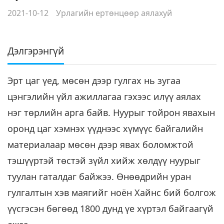
2021-10-12
Урлагийн ертөнцөөр аялахуй
Дэлгэрэнгүй
Эрт цаг үед, мөсөн дээр гулгах нь зугаа
цэнгэлийн үйл ажиллагаа гэхээс илүү аялах
нэг төрлийн арга байв. Нуурыг тойрон явахын
оронд цаг хэмнэх үүднээс хүмүүс байгалийн
материалаар мөсөн дээр явах боломжтой
тэшүүртэй төстэй зүйл хийж хөлдүү нуурыг
туулан гаталдаг байжээ. Өнөөдрийн уран
гулгалтын хэв маягийг ноён Хайнс бий болгож
үүсгэсэн бөгөөд 1800 дунд үе хүртэл байгаагүй