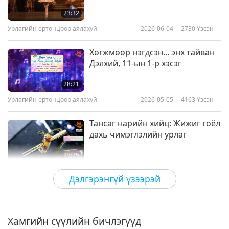
23:32
Урлагийн ертөнцөөр аялахуй
2026-06-04
2730
Үзсэн
Хөгжмөөр нэгдсэн... энх тайван
Дэлхий, 11-ын 1-р хэсэг
28:21
Урлагийн ертөнцөөр аялахуй
2026-05-05
4163
Үзсэн
Тансаг нарийн хийц: Жижиг гоёл
дахь чимэглэлийн урлаг
23:25
Урлагийн ертөнцөөр аялахуй
2026-04-16
3684
Үзсэн
Дэлгэрэнгүй үзээрэй
Цэцгийн сийлбэрийн Урлаг
Хамгийн сүүлийн бичлэгүүд
21:59