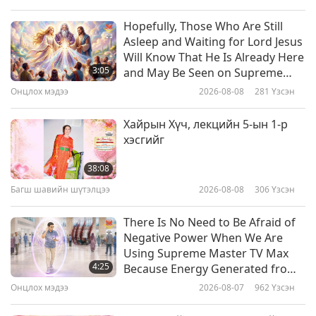
Урлагийн ертөнцөөр аялахуй
2026-04-09
3487
Үзсэн
Hopefully, Those Who Are Still
Asleep and Waiting for Lord Jesus
Хаврын мөнхийн зураг: Цэцгийн
Will Know That He Is Already Here
урлаг ба хэв маягаар аялах нь
3:05
and May Be Seen on Supreme
Master Television
Онцлох мэдээ
2026-08-08
281
Үзсэн
24:53
Урлагийн ертөнцөөр аялахуй
2026-03-26
3741
Үзсэн
Хайрын Хүч, лекцийн 5-ын 1-р
хэсгийг
Оёдол үйлийн урлаг: Тааран
даавуу орчин цагийн Амьдралд
38:08
Багш шавийн шүтэлцээ
2026-08-08
306
Үзсэн
19:26
Урлагийн ертөнцөөр аялахуй
2026-03-05
3546
Үзсэн
There Is No Need to Be Afraid of
Negative Power When We Are
Шакьямуни Будда (веган)-гийн
Using Supreme Master TV Max
мэлмий гийсэн өдрийг хүндэтгэх
4:25
Because Energy Generated from
үдэшлэг, 6-гийн 1-р хэсэг
It Is Far More Powerful than Any
Онцлох мэдээ
2026-08-07
962
Үзсэн
32:27
Negative Entity
Урлагийн ертөнцөөр аялахуй
2026-01-06
3966
Үзсэн