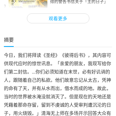
得的警告书信关于「主的日子」
3
29:51
观看更多
关于地球的古预言
2020-03-29
5968
次观看
摘要
今日，我们将拜读《圣经》《彼得后书》，其内容可
供现代应时的惊世讯息。「亲爱的朋友，我现写给你
们第二封信。…你们必须知道在末世，必有好讥诮的
人，跟随着自己的私欲。他们故意忘记从太古，凭神
的命有了天，并有从水而出，借水而成的地。故此，
当时的世界被水淹没就消灭了。但是现在的天地还是
凭藉着那命存留，留到不虔诚的人受审判遭沉沦的日
子，用火烧毁。」清海无上师在多场开示回答大众有