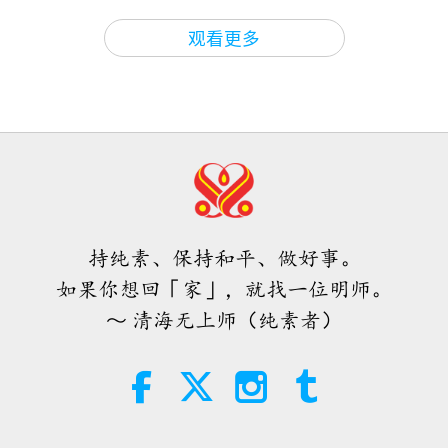
智慧之语
2026-08-06
61
次观看
观看更多
唐敏．佛莱（纯素者）：为更仁慈的
世界播下种子（二集之一）
19:47
素食菁英
2026-08-06
54
次观看
师父内边的和平会谈（二集之一）
2026.07.29
持纯素、保持和平、做好事。
38:45
如果你想回「家」，就找一位明师。
师徒之间
2026-08-06
1139
次观看
～ 清海无上师（纯素者）
西班牙法院在法律诉讼中维护了纯素
肉品制造商权益
2:01
焦点新闻
2026-08-06
415
次观看