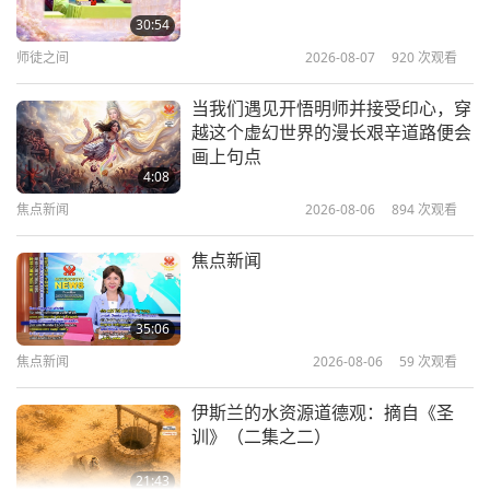
民预言：专访酋长小菲尔‧雷恩
30:54
师徒之间
2026-08-07
920
次观看
22:54
关于地球的古预言
2019-12-15
9569
次观看
当我们遇见开悟明师并接受印心，穿
越这个虚幻世界的漫长艰辛道路便会
黄金时代预言第六十二集—爱丽丝•
画上句点
贝利探讨基督复临
4:08
焦点新闻
2026-08-06
894
次观看
24:54
关于地球的古预言
2019-11-03
27712
次观看
焦点新闻
关于地球的古预言：黄金时代预言第
五十集—南师古对于天国之君的预言
35:06
焦点新闻
2026-08-06
59
次观看
25:06
关于地球的古预言
2019-08-11
16017
次观看
伊斯兰的水资源道德观：摘自《圣
训》（二集之二）
21:43