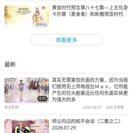
黄金时代预言第八十七集—上主化身
卡尔基（素食者）和新撒塔亚时代
26:23
关于地球的古预言
2020-04-26
11821
次观看
观看更多
黄金时代预言第八十四集—玫瑰十字
会的合一预言
最新
22:20
关于地球的古预言
2020-04-05
17274
次观看
其实无需害怕负面的力量，因为当我
们使用无上师电视台Ｍａｘ，它所能
黄金时代预言第七十四集—琐罗亚斯
产生的巨大能量远比任何负面实体更
德教的预言「地球最终救主萨奥斯亚
4:25
为强大的多
特」
焦点新闻
2026-08-07
848
次观看
22:31
关于地球的古预言
2020-01-26
15693
次观看
师父内边的和平会谈（二集之二）
2026.07.29
黄金时代预言第六十八集—美洲原住