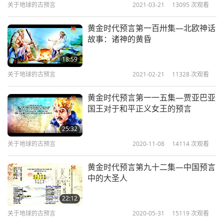
关于地球的古预言
2021-03-21
13095
次观看
黄金时代预言第一百卅集—北欧神话
故事：诸神的黄昏
18:59
关于地球的古预言
2021-02-21
11328
次观看
黄金时代预言第一一五集—贾亚巴亚
国王对于和平正义女王的预言
25:32
关于地球的古预言
2020-11-08
14114
次观看
黄金时代预言第九十二集—中国预言
中的大圣人
22:12
关于地球的古预言
2020-05-31
15119
次观看