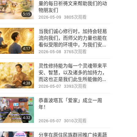
焦点新闻
量的每日祈祷文来帮助我们的动
物朋友们
5:15
2026-05-09
3805
次观看
30:13
2020-01-22
3463
次观看
当我们诚心修行时，加持会轻易
焦点新闻
流向我们，而师父的力量也能在
看似受限的环境中，为我们安排
4:17
顺利的生活
2026-05-08
3765
次观看
27:28
2020-01-23
3264
次观看
灵性修持能为每一个灵魂带来平
焦点新闻
安、智慧，以及诸多的加持力，
而这也正是我们此生所能做的最
4:38
重要事情
2026-05-07
3393
次观看
29:56
2020-01-24
3169
次观看
恭喜波塔瓦「爱家」成立一周
焦点新闻
年！
4:32
2026-05-07
3010
次观看
28:50
2020-01-25
3344
次观看
分享在原住民族群间推广纯素蔬