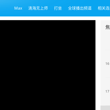
Max
清海无上师
打坐
全球播出频道
相关连
14
15
16
17