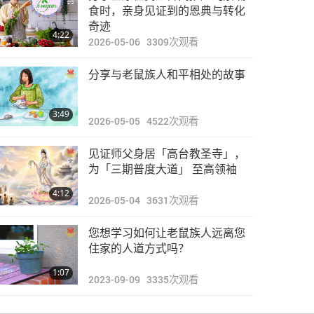
焦点新闻
食时，亲身见证到的恩典与转化
奇迹
4:22
2026-05-06
3309
次观看
27:41
2020-01-26
3246
次观看
分享与老鼠族人和平相处的故事
焦点新闻
3:49
2026-05-05
4522
次观看
27:51
2020-01-27
2932
次观看
见证师父身居「高台教圣寺」，
焦点新闻
为「三期普度大道」 至高领袖
4:12
2026-05-04
3631
次观看
27:17
2020-01-28
3440
次观看
您想学习如何让老鼠族人远离您
焦点新闻
住家的人道方式吗？
1:07
2023-09-09
3335
次观看
29:55
2020-01-29
3214
次观看