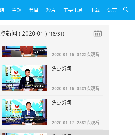
焦点新闻
结
主题
节目
短片
重要讯息
下载
语言
32:03
2020-01-14
3186
次观看
焦点新闻
( 2020-01 )
(18/31)
焦点新闻
28:44
2020-01-15
3422
次观看
焦点新闻
29:32
2020-01-16
3231
次观看
焦点新闻
29:05
2020-01-17
2882
次观看