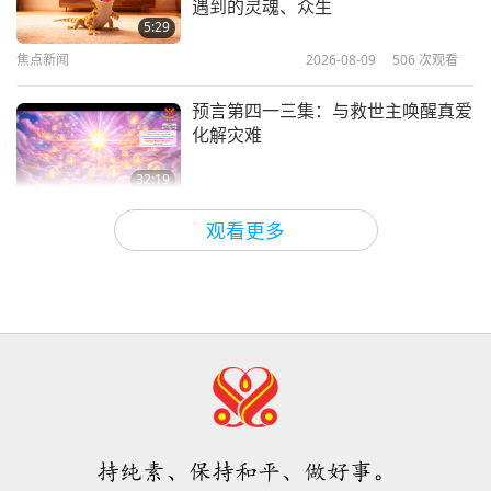
遇到的灵魂、众生
1997.07.13
5:29
焦点新闻
2026-08-09
506
次观看
39:16
师徒之间
2026-04-23
5867
次观看
预言第四一三集：与救世主唤醒真爱
化解灾难
32:19
关于地球的古预言
2026-08-09
553
次观看
观看更多
爱的力量（五集之二） 1996.07.21
32:43
师徒之间
2026-08-09
557
次观看
希望那些仍在沉睡，等待主耶稣的人
会明白他早已在此，并可在无上师电
视台见到
持纯素、保持和平、做好事。
3:05