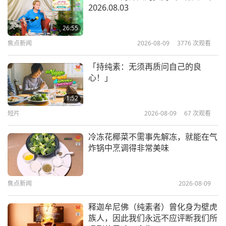
2026.08.03
我们必须渴望解脱才能获得解脱（三
集之一） 1996.02.21
26:55
焦点新闻
2026-08-09
3776
次观看
38:43
师徒之间
2026-05-09
5159
次观看
「持纯素：无须再质问自己的良
心！」
清明节的故事（四集之一）
1996.02.19
1:52
短片
2026-08-09
67
次观看
37:24
师徒之间
2026-05-05
4931
次观看
冷冻花椰菜不需事先解冻，就能在气
炸锅中烹调得非常美味
我们必须感谢谁让世界大战迅速结束
（三集之一） 2026.04.21
焦点新闻
2026-08-09
41:08
师徒之间
2026-05-02
5996
次观看
释迦牟尼佛（纯素者）曾化身为壁虎
族人，因此我们永远不应评断我们所
记得自己高贵的品质（九集之一）