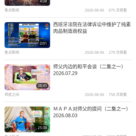
4:08
焦点新闻
2026-08-06
675
次观看
25:38
纯素主义：高雅的生活方式
2026-03-01
3508
次观看
西班牙法院在法律诉讼中维护了纯素
肉品制造商权益
恢复地球最初的盟约：Ｂ星球的愿景
（二集之一）
2:01
焦点新闻
2026-08-06
279
次观看
26:13
纯素主义：高雅的生活方式
2026-02-24
3804
次观看
师父内边的和平会谈（二集之一）
2026.07.29
现成的纯素酥皮点心食谱（二集之
一）—纯素蘑菇、羽衣甘蓝酥皮派
38:45
师徒之间
2026-08-06
758
次观看
26:58
纯素主义：高雅的生活方式
2026-02-15
3769
次观看
ＭＡＰＡ对师父的提问（二集之一）
2026.08.03
珍妮莉亚和瑞提希‧德希穆克（皆为
纯素者）：从宝莱坞及其他领域展望
25:38
未来（二集之一）