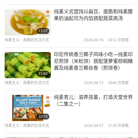
纯素义式馄饨以扁豆、面筋和纯素腰
果奶油起司为内馅搭配蔬菜高汤
23:57
纯素主义：高雅的生活方式
2026-04-19
3612
次观看
印尼传统香兰椰子风味小吃—纯素印
尼煎饼（米松饼）搭配菠萝蜜棕榈糖
酱及纯素香兰椰丝卷（煎饼卷）
31:42
纯素主义：高雅的生活方式
2026-04-12
3640
次观看
纯素育儿：滋养孩童，打造天堂世界
（二集之一）
20:16
纯素主义：高雅的生活方式
2026-04-07
3139
次观看