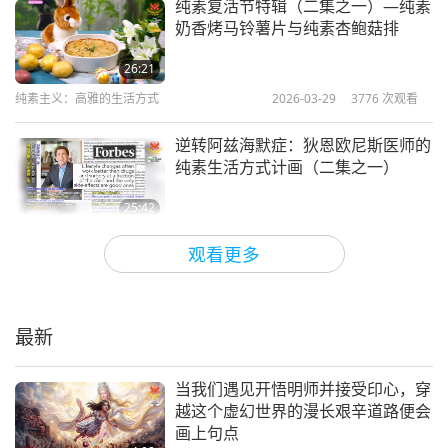
纯素复活节特辑（二集之一）—纯素
奶香烤马铃薯片与纯素杏鲍菇排
26:21
纯素主义：高雅的生活方式
2026-03-29
3776
次观看
逆转阿兹海默症：狄恩欧尼斯医师的
纯素生活方式计画（二集之一）
25:42
纯素主义：高雅的生活方式
2026-03-24
3519
次观看
观看更多
柬埔寨纯素火腿热炒（二集之一）—
香蕉叶包豆皮火腿与纯素圣罗勒炒长
豆
最新
22:46
纯素主义：高雅的生活方式
2026-03-15
3633
次观看
当我们遇见开悟明师并接受印心，穿
越这个虚幻世界的漫长艰辛道路便会
纯素巴西炖菜（二集之一）—大蕉莫
画上句点
凯卡（大蕉炖菜）