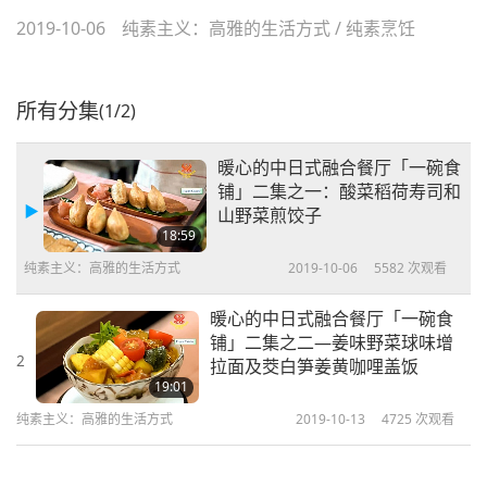
2019-10-06
纯素主义：高雅的生活方式
/
纯素烹饪
所有分集
(1/2)
暖心的中日式融合餐厅「一碗食
铺」二集之一：酸菜稻荷寿司和
山野菜煎饺子
18:59
纯素主义：高雅的生活方式
2019-10-06
5582
次观看
暖心的中日式融合餐厅「一碗食
铺」二集之二—姜味野菜球味增
2
拉面及茭白笋姜黄咖哩盖饭
19:01
纯素主义：高雅的生活方式
2019-10-13
4725
次观看