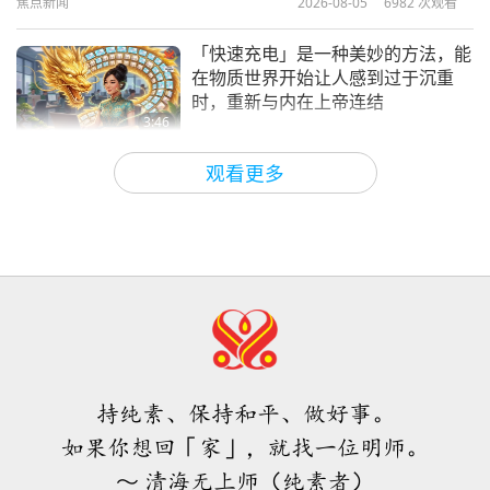
焦点新闻
2026-08-05
6982
次观看
26:06
纯素主义：高雅的生活方式
2026-02-10
3201
次观看
「快速充电」是一种美妙的方法，能
在物质世界开始让人感到过于沉重
时，重新与内在上帝连结
3:46
焦点新闻
2026-08-05
1176
次观看
观看更多
焦点新闻
38:07
焦点新闻
2026-08-05
250
次观看
伊斯兰的水资源道德观：摘自《圣
训》（二集之一）
持纯素、保持和平、做好事。
22:27
如果你想回「家」，就找一位明师。
智慧之语
2026-08-05
242
次观看
～ 清海无上师（纯素者）