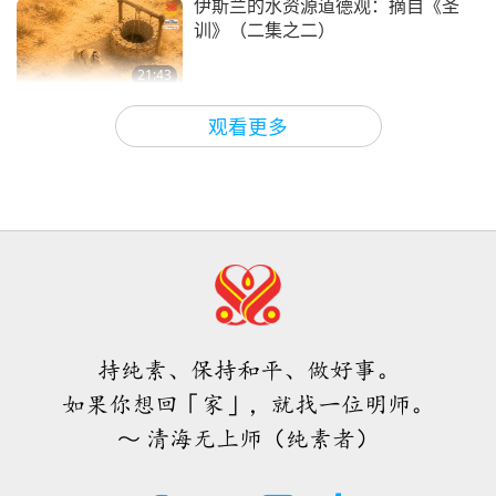
伊斯兰的水资源道德观：摘自《圣
训》（二集之二）
21:43
智慧之语
2026-08-06
80
次观看
观看更多
唐敏．佛莱（纯素者）：为更仁慈的
世界播下种子（二集之一）
19:47
素食菁英
2026-08-06
76
次观看
师父内边的和平会谈（二集之一）
2026.07.29
持纯素、保持和平、做好事。
38:45
如果你想回「家」，就找一位明师。
师徒之间
2026-08-06
1158
次观看
～ 清海无上师（纯素者）
西班牙法院在法律诉讼中维护了纯素
肉品制造商权益