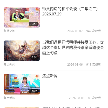
地球：我们可爱的家
2024-01-08
4230
次观看
师父内边的和平会谈（二集之二）
2026.07.29
全球抗议：公民呼吁对环境污染采取
行动（多集系列节目第一集）
30:54
师徒之间
2026-08-07
942
次观看
24:43
地球：我们可爱的家
2024-01-01
4744
次观看
当我们遇见开悟明师并接受印心，穿
越这个虚幻世界的漫长艰辛道路便会
动荡的水域：墨西哥湾流的气候变迁
画上句点
脆弱度
4:08
焦点新闻
2026-08-06
911
次观看
25:54
地球：我们可爱的家
2023-12-11
4984
次观看
焦点新闻
我们脆弱的星球：二○二三年的警钟
（四集之一）
35:06
焦点新闻
2026-08-06
88
次观看
29:46
地球：我们可爱的家
2023-11-17
5515
次观看