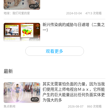
21:37
地球：我们可爱的家
2024-03-04
4713
次观看
新兴传染病的威胁与日遽增（二集之
一）
24:47
地球：我们可爱的家
2024-01-29
4838
次观看
观看更多
空中湍流：气候变迁如何使飞行更颠
簸
最新
22:46
地球：我们可爱的家
2024-01-22
4171
次观看
其实无需害怕负面的力量，因为当我
们使用无上师电视台Ｍａｘ，它所能
空气中的污染：存在我们大气中的塑
产生的巨大能量远比任何负面实体更
胶颗粒
4:25
为强大的多
焦点新闻
2026-08-07
860
次观看
18:05