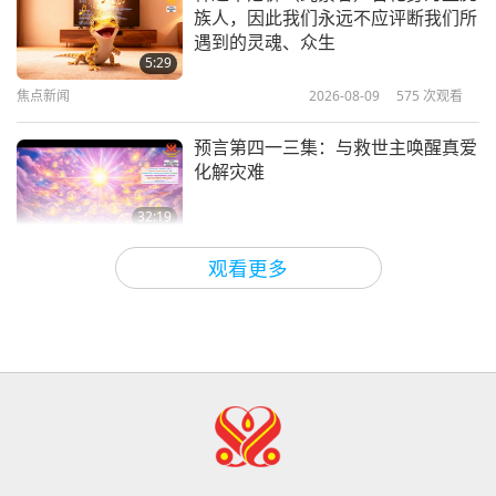
族人，因此我们永远不应评断我们所
发射中的能量正射向地球（四集之
遇到的灵魂、众生
一） 2022.02.08
5:29
焦点新闻
2026-08-09
575
次观看
29:51
师徒之间
2022-09-23
8714
次观看
预言第四一三集：与救世主唤醒真爱
化解灾难
32:19
关于地球的古预言
2026-08-09
635
次观看
观看更多
爱的力量（五集之二） 1996.07.21
32:43
师徒之间
2026-08-09
650
次观看
希望那些仍在沉睡，等待主耶稣的人
会明白他早已在此，并可在无上师电