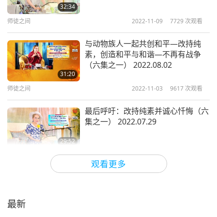
32:34
师徒之间
2022-11-09
7729
次观看
与动物族人一起共创和平—改持纯
素，创造和平与和谐—不再有战争
（六集之一） 2022.08.02
31:20
师徒之间
2022-11-03
9617
次观看
最后呼吁：改持纯素并诚心忏悔（六
集之一） 2022.07.29
29:52
师徒之间
2022-10-28
12697
次观看
观看更多
清海无上师与魔王的对话（四集之
一） 2022.07.16
最新
29:19