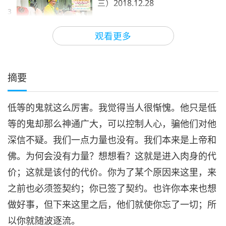
三）2018.12.28
3
37:25
观看更多
师徒之间
2019-08-26
8730
次观看
《楞严经》：想阴魔境（八集之
四）2018.12.28
摘要
4
36:21
低等的鬼就这么厉害。我觉得当人很惭愧。他只是低
师徒之间
2019-08-27
8929
次观看
等的鬼却那么神通广大，可以控制人心，骗他们对他
《楞严经》：想阴魔境（八集之
深信不疑。我们一点力量也没有。我们本来是上帝和
五）2018.12.28
佛。为何会没有力量？想想看？这就是进入肉身的代
32:42
价；这就是该付的代价。你为了某个原因来这里，来
师徒之间
2019-08-28
8615
次观看
之前也必须签契约；你已签了契约。也许你本来也想
《楞严经》：想阴魔境（八集之
做好事，但下来这里之后，他们就使你忘了一切；所
六）2018.12.28
以你就随波逐流。
6