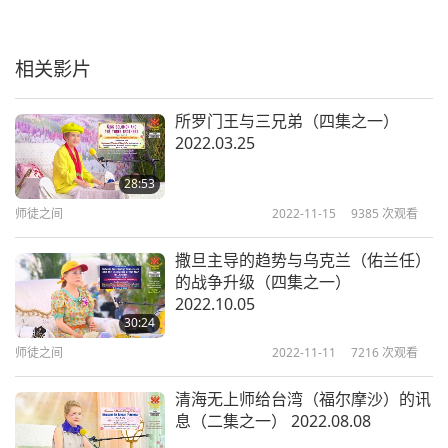
35:50
师徒之间
2019-08-29
9749
次观看
相关影片
《楞严经》：想阴魔境（八集之
七）2018.12.28
所罗门王与三兄弟（四集之一）
7
2022.03.25
32:28
28:53
师徒之间
2019-08-30
8236
次观看
师徒之间
2022-11-15
9385
次观看
《楞严经》：想阴魔境（八集之
八）2018.12.28
撒旦主导的趋势与乌克兰（佑兰任）
8
的战争升级（四集之一）
36:43
2022.10.05
30:24
师徒之间
2019-08-31
8723
次观看
师徒之间
2022-11-11
7216
次观看
清海无上师给台湾（福尔摩沙）的讯
息（二集之一） 2022.08.08