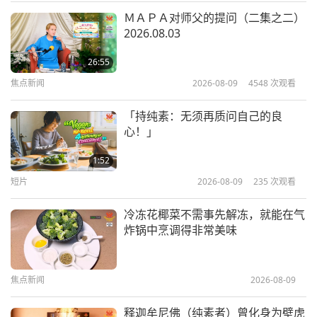
师徒之间
2022-10-24
8707
次观看
ＭＡＰＡ对师父的提问（二集之二）
2026.08.03
清海无上师恳请人类觉醒并明辨是非
（七集之一） 2022.09.29
26:55
焦点新闻
2026-08-09
4548
次观看
30:04
师徒之间
2022-10-17
9937
次观看
「持纯素：无须再质问自己的良
心！」
来自新冠病毒首领的重要讯息（六集
之一） 2022.01.26
1:52
短片
2026-08-09
235
次观看
28:15
师徒之间
2022-10-11
11053
次观看
冷冻花椰菜不需事先解冻，就能在气
炸锅中烹调得非常美味
英国君主制应受到尊重与赞赏（八集
之一）2022.09.19
焦点新闻
2026-08-09
31:44
师徒之间
2022-10-03
7149
次观看
释迦牟尼佛（纯素者）曾化身为壁虎