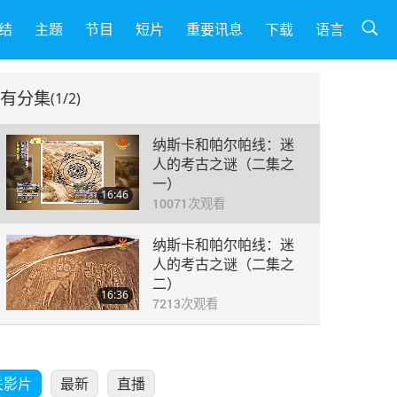
结
主题
节目
短片
重要讯息
下载
语言
有分集
(1/2)
纳斯卡和帕尔帕线：迷
人的考古之谜（二集之
一）
16:46
10071
次观看
纳斯卡和帕尔帕线：迷
人的考古之谜（二集之
二）
16:36
7213
次观看
关影片
最新
直播