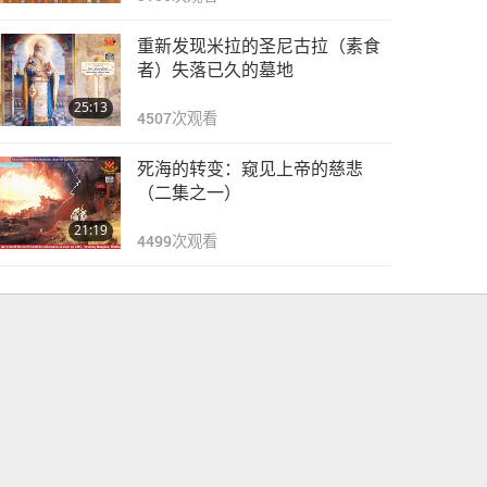
重新发现米拉的圣尼古拉（素食
者）失落已久的墓地
25:13
4507
次观看
死海的转变：窥见上帝的慈悲
（二集之一）
21:19
4499
次观看