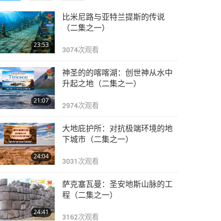
比米尼路与亚特兰提斯的传说
（二集之一）
23:53
3074
次观看
神圣的的喀喀湖：创世神从水中
升起之地（二集之一）
21:07
2974
次观看
大地庇护所：对抗极端环境的地
下城市（二集之一）
24:04
3031
次观看
萨克塞瓦曼：圣安地斯山脉的工
程（二集之一）
24:41
3162
次观看