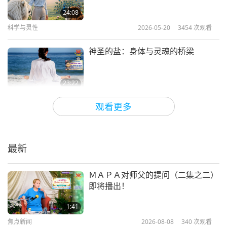
24:08
科学与灵性
2026-05-20
3454
次观看
神圣的盐：身体与灵魂的桥梁
23:22
科学与灵性
2026-04-29
3844
次观看
观看更多
星际隧道：我们银河家园中的隐密通
道（二集之一）
最新
23:29
科学与灵性
2026-04-15
3721
次观看
ＭＡＰＡ对师父的提问（二集之二）
即将播出！
呼吸与视觉间的连结
1:41
焦点新闻
2026-08-08
340
次观看
20:28