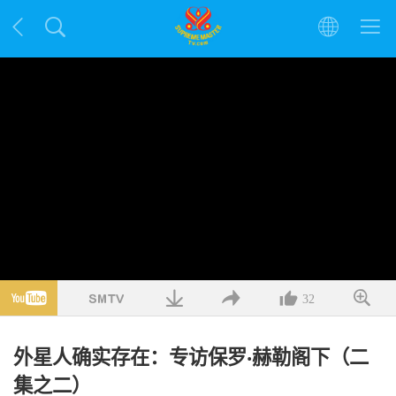
32
外星人确实存在：专访保罗‧赫勒阁下（二
集之二）