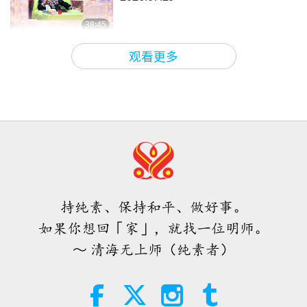
38:45
师徒之间
2026-08-06
860
次观看
观看更多
ＭＡＰＡ对师父的提问（二集之一）
2026.08.03
25:38
焦点新闻
2026-08-05
7405
次观看
「快速充电」是一种美妙的方法，能
在物质世界开始让人感到过于沉重
时，重新与内在上帝连结
持纯素、保持和平、做好事。
3:46
如果你想回「家」，就找一位明师。
焦点新闻
2026-08-05
1291
次观看
～ 清海无上师（纯素者）
焦点新闻