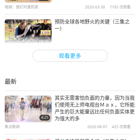
地球：我们可爱的家
2020-03-30
7193
次观看
预防全球各地野火的关键（三集之
一）
18:19
地球：我们可爱的家
2020-03-09
4393
次观看
观看更多
ＩＰＣＣ《气候变迁与土地专题报
告》—预告全球素食饮食系统来临
（二集之一）
最新
16:38
地球：我们可爱的家
2020-01-14
9612
次观看
其实无需害怕负面的力量，因为当我
们使用无上师电视台Ｍａｘ，它所能
清海无上师住在哪里？（六集之一）
产生的巨大能量远比任何负面实体更
4:25
为强大的多
焦点新闻
2026-08-07
425
次观看
16:54
地球：我们可爱的家
2019-12-09
18292
次观看