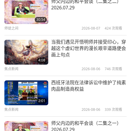
师父内边的和平会谈（二集之二）
2026.07.29
拯救亚马逊雨林：请持纯素
30:54
师徒之间
2026-08-07
424
次观看
16:04
地球：我们可爱的家
2019-12-06
4596
次观看
当我们遇见开悟明师并接受印心，穿
越这个虚幻世界的漫长艰辛道路便会
马修·波多尔斯基：透过电影保护野
画上句点
生动物（三集之一）
4:08
焦点新闻
2026-08-06
746
次观看
15:01
地球：我们可爱的家
2019-11-06
4621
次观看
西班牙法院在法律诉讼中维护了纯素
肉品制造商权益
环保发明
2:01
焦点新闻
2026-08-06
339
次观看
16:09
地球：我们可爱的家
2019-10-21
5513
次观看
师父内边的和平会谈（二集之一）
2026.07.29