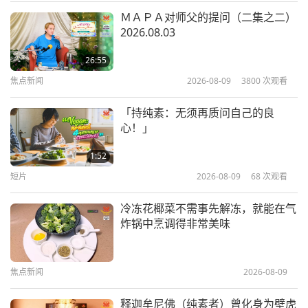
关于地球的古预言
2020-05-31
15179
次观看
ＭＡＰＡ对师父的提问（二集之二）
2026.08.03
黄金时代预言第八十七集—上主化身
卡尔基（素食者）和新撒塔亚时代
26:55
焦点新闻
2026-08-09
3800
次观看
26:23
关于地球的古预言
2020-04-26
11843
次观看
「持纯素：无须再质问自己的良
心！」
黄金时代预言第八十四集—玫瑰十字
会的合一预言
1:52
短片
2026-08-09
68
次观看
22:20
关于地球的古预言
2020-04-05
17311
次观看
冷冻花椰菜不需事先解冻，就能在气
炸锅中烹调得非常美味
关于地球的古预言黄金时代预言第八
十一集—圣彼得的警告书信关于「主
的日子」
焦点新闻
2026-08-09
23:39
关于地球的古预言
2020-03-15
9935
次观看
释迦牟尼佛（纯素者）曾化身为壁虎