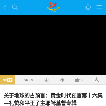
88
关于地球的古预言：黄金时代预言第十六集
—礼赞和平王子主耶稣基督专辑