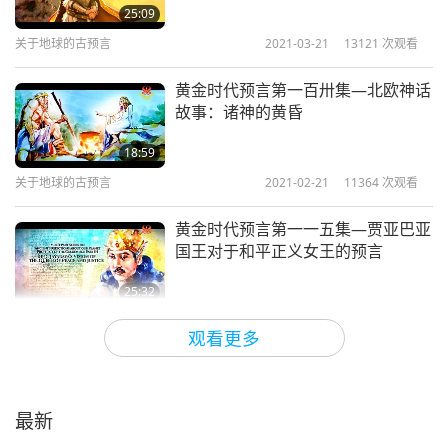
25:09
关于地球的古预言
2019-02-10
8796
次观看
关于地球的古预言
2021-03-21
13121
次观看
黄金时代预言第一百卅集—北欧神话
故事：诸神的黄昏
18:59
关于地球的古预言
2021-02-21
11364
次观看
黄金时代预言第一一五集—贾亚巴亚
国王对于和平正义女王的预言
25:32
关于地球的古预言
2020-11-08
14193
次观看
观看更多
黄金时代预言第九十二集—中国预言
中的大圣人
最新
22:12