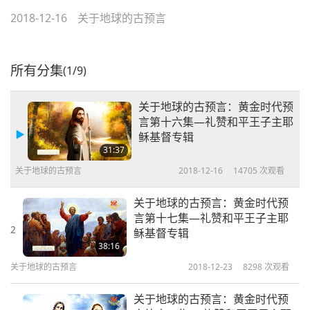
2018-12-16
关于地球的古预言
所有分集
(1/9)
关于地球的古预言：黄金时代预
言第十六集—礼赞和平王子主耶
稣基督专辑
31:37
关于地球的古预言
2018-12-16
14705
次观看
关于地球的古预言：黄金时代预
言第十七集—礼赞和平王子主耶
2
稣基督专辑
38:16
关于地球的古预言
2018-12-23
8298
次观看
关于地球的古预言：黄金时代预