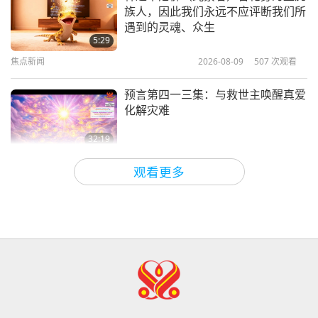
族人，因此我们永远不应评断我们所
黄金时代预言第七十四集—琐罗亚斯
遇到的灵魂、众生
德教的预言「地球最终救主萨奥斯亚
5:29
特」
焦点新闻
2026-08-09
507
次观看
22:31
关于地球的古预言
2020-01-26
15736
次观看
预言第四一三集：与救世主唤醒真爱
化解灾难
32:19
关于地球的古预言
2026-08-09
554
次观看
观看更多
爱的力量（五集之二） 1996.07.21
32:43
师徒之间
2026-08-09
559
次观看
希望那些仍在沉睡，等待主耶稣的人
会明白他早已在此，并可在无上师电