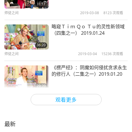
31:11
师徒之间
2019-03-08
8123
次观看
略窥Ｔｉｍ Ｑｏ Ｔｕ的灵性新领域
（四集之一） 2019.01.24
36:20
师徒之间
2019-03-04
15236
次观看
《楞严经》：阴魔如何侵扰贪求永生
的修行人（二集之一）2019.01.20
29:20
师徒之间
2019-02-13
13630
次观看
观看更多
行为思想高贵，一心只要上帝（十二
集之一） 2014.09.15
最新
32:59