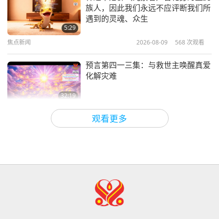
族人，因此我们永远不应评断我们所
提升世界（五集之一） 2012.04.07
遇到的灵魂、众生
法国
5:29
焦点新闻
2026-08-09
568
次观看
24:00
师徒之间
2018-10-28
6725
次观看
预言第四一三集：与救世主唤醒真爱
化解灾难
32:19
关于地球的古预言
2026-08-09
631
次观看
观看更多
爱的力量（五集之二） 1996.07.21
32:43
师徒之间
2026-08-09
647
次观看
希望那些仍在沉睡，等待主耶稣的人
会明白他早已在此，并可在无上师电