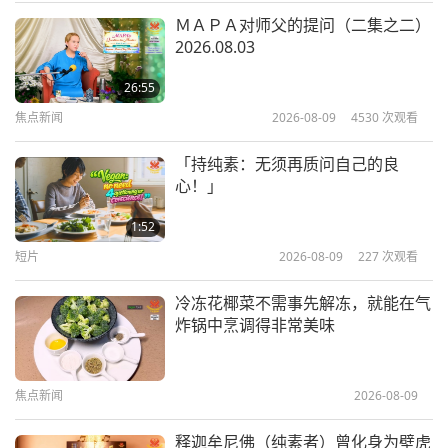
师徒之间
2018-12-07
10006
次观看
ＭＡＰＡ对师父的提问（二集之二）
2026.08.03
清海无上师闭关实录 2018.05.21
26:55
焦点新闻
2026-08-09
4530
次观看
21:38
师徒之间
2018-11-17
7439
次观看
「持纯素：无须再质问自己的良
心！」
保持内心纯净以服务大众（二集之
一） 2018.06.12
1:52
短片
2026-08-09
227
次观看
26:46
师徒之间
2018-11-03
7568
次观看
冷冻花椰菜不需事先解冻，就能在气
炸锅中烹调得非常美味
佛教故事「行事不公的业报」（二集
之一） 2015.08.08
焦点新闻
2026-08-09
36:52
师徒之间
2018-11-02
10198
次观看
释迦牟尼佛（纯素者）曾化身为壁虎