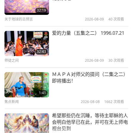
日常的奇迹和不可思议的内在境界，
对跟随开悟明师修行的人都是平常事
32:19
关于地球的古预言
2026-08-09
40
次观看
4:09
焦点新闻
2025-10-22
3238
次观看
爱的力量（五集之二） 1996.07.21
这个世界最大的挑战是，人们不明白
自身痛苦的根源就是忽视上帝以及与
32:43
自己内在灵魂的连结
师徒之间
2026-08-09
30
次观看
4:04
焦点新闻
2025-10-14
3068
次观看
ＭＡＰＡ对师父的提问（二集之二）
即将播出！
观音法门是救世界的法门，从古至今
救世界就是通过观音法门
1:41
焦点新闻
2026-08-08
1662
次观看
4:12
焦点新闻
2025-07-24
3944
次观看
希望那些仍在沉睡，等待主耶稣的人
会明白他早已在此，并可在无上师电
自然，那些打坐十一个半小时的人将
视台见到
会获得深远的成果，因为我们一天花