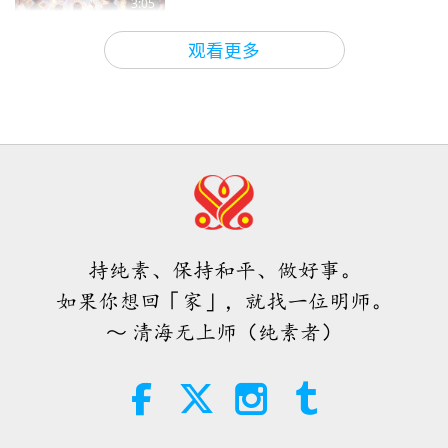
3:05
一半的时间直接与上帝连结，会使我
焦点新闻
2026-08-08
808
次观看
3:14
们产生极大的改变
观看更多
焦点新闻
2025-06-26
4644
次观看
世界各地纯素趋势新闻，二○二六年
四至六月（二集之一）
透过我们的精进修行，我们会被保护
免受负面力量的侵害，而上帝也始终
3:40
在那里回应我们所有崇高的祈祷
短片
2026-08-08
286
次观看
4:26
焦点新闻
2025-06-24
3855
次观看
世界各地纯素趋势新闻，二○二六年
四至六月（二集之二）
愿全体弟子每天打坐十一个半小时，
持纯素、保持和平、做好事。
为师父拯救地球尽一份心力！
4:58
如果你想回「家」，就找一位明师。
短片
2026-08-08
252
次观看
4:43
～ 清海无上师（纯素者）
焦点新闻
2025-05-29
5178
次观看
爱的力量（五集之一） 1996.07.21
这极其重要，请务必在这段时间里尽
可能地接近上帝
38:08