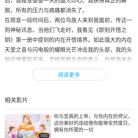
后，我接受整整一天的盛大印心。我获得真正的解
脱，所有的压力与病痛都消失了。
在观音一段时间后，两位鸟族人来到我面前，传达一
则神秘讯息。当他们飞走时，我看见《即刻开悟之
钥》第一册中提到的内在开悟境界。如此强大的内在
天堂之音与闪电般的耀眼光芒冲击我的头部，我的头
脑彷佛要裂开来。灵修是我生命的意义，也是我来此
的唯一原由。我愿顶礼我伟大的师父的圣洁双足，并
阅读更多
将此诗献给您。
（您的）一缕秀发闪耀着亿万太阳的光芒
（您的）只字片语便能唤醒人们的灵魂
相关影片
（您的）一瞥目光便能感动人心
你与至高的上帝，与你内在的师父，
（您的）瞬间的爱便能让宇宙充满摇篮曲
这份美好的连结使你能够安然度日，
我将这些诗句献给您，如同用阳光编织的念珠，镶嵌
拥有你所需的一切
5:02