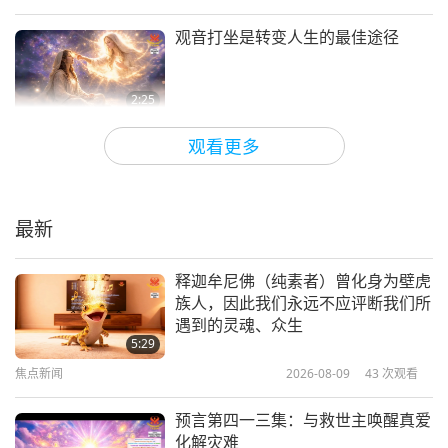
你这首真心诚意的诗！这首诗很美并触动我心。当我
们诚心精进修行观音时，许多内在天赋便会唤醒。我
观音打坐是转变人生的最佳途径
们同时也会获得许多非凡的内在与外在体验，让我们
超越物质层面，得以领悟生命的真实样貌。你的内在
2:25
体验印证这一点。希望更多人将很快受到启发以寻求
焦点新闻
2026-03-30
3841
次观看
观看更多
在真理中活出永生。宇宙中充满了无数的奇迹。可惜
这世界此刻极需提升，我们这些知晓
的是，多数人对此一无所知，只执着于幻象、肉体的
内在圣光的人必须发光发亮，以助他
人看到我们作为神圣存在的真实本
享乐与短暂的安逸。人类认为令人向往的许多事物实
最新
3:19
质！
际上对他们极其有害，例如动物族人的肉、酒精等
焦点新闻
2025-12-07
3655
次观看
释迦牟尼佛（纯素者）曾化身为壁虎
等…想到这些我便感到十分悲伤，但像你这样的来信
族人，因此我们永远不应评断我们所
见证所有讯息都会被灵魂接收：我们
激励我继续前行，因为许多人正因接受印心并过着真
遇到的灵魂、众生
本是一体，由内在与周遭的神圣力量
5:29
正的灵性生活而受益。愿你与光辉的蒙古人民过着与
相互连结
焦点新闻
2026-08-09
43
次观看
4:21
全能上帝合而为一的生活，并每日蒙受上帝所赐予的
焦点新闻
2025-12-05
3754
次观看
恩典。致以慈爱来滋养你的灵魂。」
预言第四一三集：与救世主唤醒真爱
化解灾难