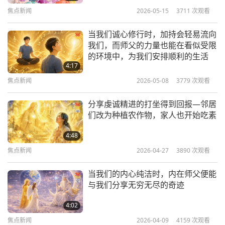
着天上的花朵
焦点新闻
2026-05-15
3711
次观看
我已备好一把由莲瓣丝线编织的座椅，缀以从心灵海
洋中寻觅的珍珠，并以月光绣饰。
当我们诚心修行时，加持会轻易流向
我们，而师父的力量也能在看似受限
阿玛尔巴伊斯格楞，来自蒙古
的环境中，为我们安排顺利的生活
4:17
觉醒的阿玛尔巴伊斯格楞，感谢您分享在接受我们挚
焦点新闻
2026-05-08
3779
次观看
爱的师父印心后的美妙体验。我们无比庆幸能得到她
分享虔诚精进的打坐得到回报—邻居
的指引与保护。任何言语都无法表达我们的感激之
们改为种植农作物，家人也开始吃素
情；因此，我们必须竭尽全力精进修行，并尽一切可
4:48
能支持她高雅的使命。愿您与广袤的蒙古皆能被上帝
焦点新闻
2026-04-27
3890
次观看
的永恒恩典所提升，无上师电视台团队
当我们的内心纯洁时，内在师父便能
附注，师父与您分享一些温柔的话语：
「富有诗意的
与我们分享无穷无尽的奇迹
阿玛尔巴伊斯格楞，你纯真的信念与真诚的渴望已获
4:02
得回报并将持续如此。我为你高兴，我的挚爱！感谢
焦点新闻
2026-04-09
4159
次观看