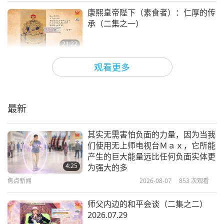
康熙皇帝陛下（素食者）：仁厚的传
承（二集之一）
21:22
成功楷模
2024-06-15
5700
次观看
观看更多
世宗大王陛下：韩国朝鲜王朝的传奇
统治者（二集之一）
最新
17:39
成功楷模
2024-04-27
6482
次观看
其实无需害怕负面的力量，因为当我
们使用无上师电视台Ｍａｘ，它所能
从头条新闻到历史：爱丽丝‧邓尼
产生的巨大能量远比任何负面实体更
根，非裔美国记者先驱
4:25
为强大的多
焦点新闻
2026-08-07
853
次观看
18:17
成功楷模
2024-03-29
4903
次观看
师父内边的和平会谈（二集之二）
2026.07.29
尤里·孔德拉秋克的太空之旅：乌克