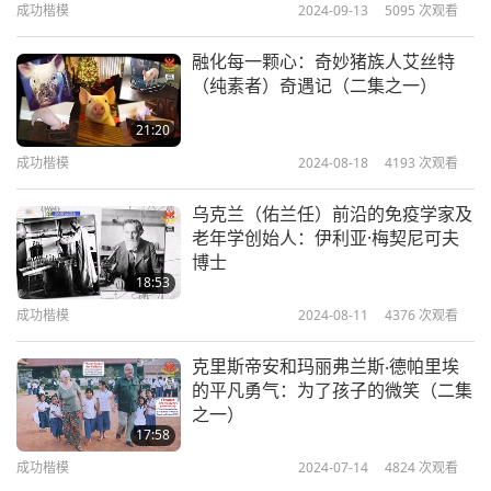
成功楷模
2024-09-13
5095
次观看
这一时期孕育了被称为「法国古典主义」的风格，其
融化每一颗心：奇妙猪族人艾丝特
特色是和谐、清晰，并引用希腊罗马神话。路易十四
（纯素者）奇遇记（二集之一）
国王本人采用太阳为其标志，将其统治与辉煌的阿波
21:20
罗连结，即希腊神话中掌管太阳、音乐与艺术之神—
成功楷模
2024-08-18
4193
次观看
象征他既是统治者，也是文化赞助者。
乌克兰（佑兰任）前沿的免疫学家及
太阳王维持了法国的稳定，并促进了繁荣。艺术、科
老年学创始人：伊利亚·梅契尼可夫
博士
学、工业与商业蓬勃发展，人口也稳定成长。当欧洲
18:53
许多地区仍处于政治分裂之际，路易十四国王为世人
成功楷模
2024-08-11
4376
次观看
铭记，在于他将法国转变为强大而统一的国家，成为
克里斯帝安和玛丽弗兰斯‧德帕里埃
各国效仿的典范。他的成就与其统治时期的辉煌已密
的平凡勇气：为了孩子的微笑（二集
不可分。正如伏尔泰所言：「提及他的名字时，无不
之一）
17:58
令人肃然起敬，并让人联想起永垂不朽的时代形
成功楷模
2024-07-14
4824
次观看
象。」