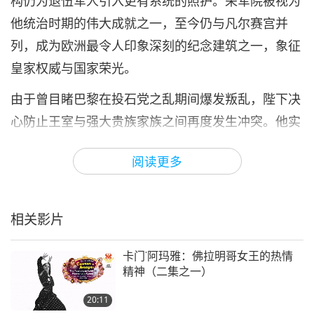
构仍为退伍军人引入更有系统的照护。荣军院被视为
他统治时期的伟大成就之一，至今仍与凡尔赛宫并
列，成为欧洲最令人印象深刻的纪念建筑之一，象征
皇家权威与国家荣光。
由于曾目睹巴黎在投石党之乱期间爆发叛乱，陛下决
心防止王室与强大贵族家族之间再度发生冲突。他实
施一项巧妙策略，为国家带来持久的和平。路易国王
阅读更多
藉由将贵族从他们在地的势力据点吸引到凡尔赛纪律
严明的仪式生活中，重塑了政治秩序。
相关影片
除了推广当代法国艺术，路易十四国王也收藏来自海
外的作品，包括古典文物。为培养卓越艺术人才，他
卡门˙阿玛雅：佛拉明哥女王的热情
于一六六六年创立罗马法兰西学院，作为「皇家绘画
精神（二集之一）
与雕塑学院」的分院。有前途的年轻法国艺术家被派
20:11
往当地研习古罗马艺术、建筑与雕塑。