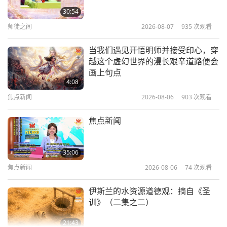
兰（佑兰任）宇航先驱
30:54
师徒之间
2026-08-07
935
次观看
22:00
成功楷模
2024-03-24
5514
次观看
当我们遇见开悟明师并接受印心，穿
越这个虚幻世界的漫长艰辛道路便会
拉斐尔的画笔：描绘文艺复兴时期的
画上句点
优雅与和谐（二集之一）
4:08
焦点新闻
2026-08-06
903
次观看
23:40
成功楷模
2024-02-25
5207
次观看
焦点新闻
佩勒姆·格伦维尔·伍德豪斯爵士：欢
乐和喜剧文学的天才
35:06
焦点新闻
2026-08-06
74
次观看
21:35
成功楷模
2023-11-19
4539
次观看
伊斯兰的水资源道德观：摘自《圣
训》（二集之二）
21:43