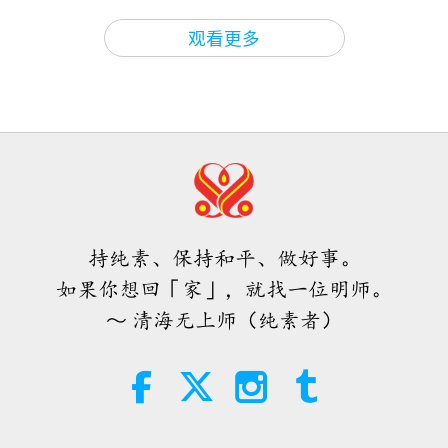
智慧之语
2026-08-06
76
次观看
观看更多
唐敏．佛莱（纯素者）：为更仁慈的
世界播下种子（二集之一）
19:47
素食菁英
2026-08-06
67
次观看
师父内边的和平会谈（二集之一）
2026.07.29
持纯素、保持和平、做好事。
38:45
如果你想回「家」，就找一位明师。
师徒之间
2026-08-06
1145
次观看
～ 清海无上师（纯素者）
西班牙法院在法律诉讼中维护了纯素
肉品制造商权益
2:01
焦点新闻
2026-08-06
417
次观看