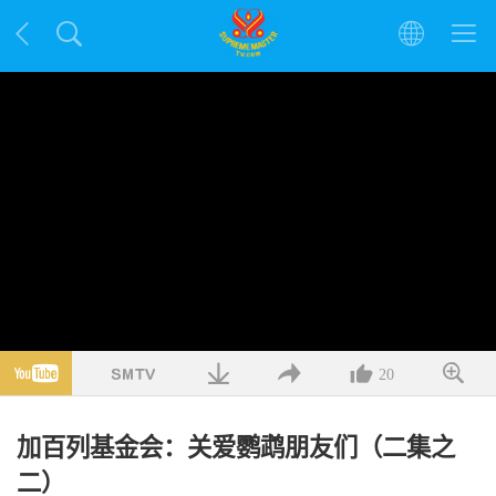
20
加百列基金会：关爱鹦鹉朋友们（二集之
二）