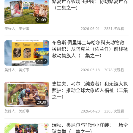
修复世界农场庇护所：协助修复世界
（二集之一）
21:09
美好人，美好事
2026-06-01
2831
次观看
布鲁斯‧佩里博士与哈尔科夫动物救
援组织：从乌克兰（佑兰任）前线拯
救动物族人（二集之一）
21:12
美好人，美好事
2026-05-18
3078
次观看
史提夫．考尔（纯素者）和无链大象
照护：推动全球大象族人福祉（二集
之一）
20:30
美好人，美好事
2026-04-20
3305
次观看
瑞秋．奥尼尔与非洲小洋装：一场全
球善举（二集之一）