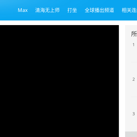
Max
清海无上师
打坐
全球播出频道
相关连
所
1
2
3