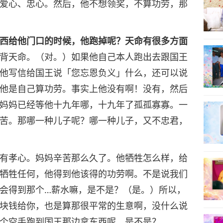
爱心、忠心。然后，他不想领奖，不算功劳，那
西给他门口的时候，他跑掉呢？天命有很多方面
背天命。（对。）如果他自己本人跑出去跟国王
他写信给国王说「您忘恩负义」什么，还可以说
他是自己算功劳。事实上他没有啊！没有，然后
妈妈已经等他十九年哪，十九年了孤孤寡寡。一
苦。那哪一种儿子呢？哪一种儿子，又不忠君，
有孝心。妈妈辛苦那么久了。他牺牲怎么样，给
牺牲任何，他得到他该得的功劳啊。不是说我们
会得到那个…薪水嘛，是不是？（是。）所以，
块钱给你，也是算那很平常的生意啊，没什么说
个空手跑到国王那边拿东西呢，是不是？