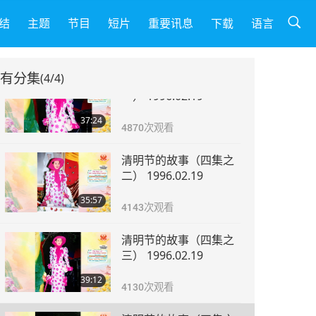
结
主题
节目
短片
重要讯息
下载
语言
有分集
(4/4)
清明节的故事（四集之
一） 1996.02.19
37:24
4870
次观看
清明节的故事（四集之
二） 1996.02.19
35:57
4143
次观看
清明节的故事（四集之
三） 1996.02.19
39:12
4130
次观看