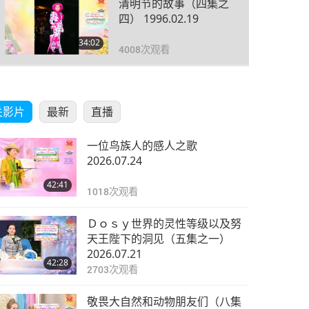
清明节的故事（四集之
四） 1996.02.19
34:02
4008
次观看
关影片
最新
直播
一位鸟族人的感人之歌
2026.07.24
42:41
1018
次观看
Ｄｏｓｙ世界的灵性等级以及努
天王陛下的洞见（五集之一）
2026.07.21
42:28
2703
次观看
敬畏大自然和动物朋友们（八集