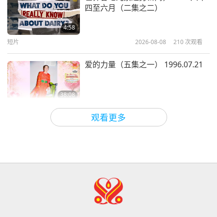
四至六月（二集之二）
世界和平已经到来：用打坐让它持续
（二集之一） 2026.06.17 & 06.20
4:58
短片
2026-08-08
210
次观看
37:09
师徒之间
2026-07-02
4595
次观看
爱的力量（五集之一） 1996.07.21
38:08
师徒之间
2026-08-08
810
次观看
观看更多
其实无需害怕负面的力量，因为当我
们使用无上师电视台Ｍａｘ，它所能
产生的巨大能量远比任何负面实体更
4:25
为强大的多
焦点新闻
2026-08-07
1180
次观看
焦点新闻