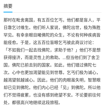
摘要
那时在毗舍离国，有五百位乞丐，他们都是盲人，平
日靠乞讨维生。他们听人家说，佛陀出世，极为殊胜
罕见。有幸亲眼目睹佛陀的众生，不论有何种疾病皆
能痊愈。于是，这五百位盲眼乞丐彼此商议讨论：
「不如我们一起去找佛陀，求助于他？」他们不是想
获得接济，而是灵性上的救助。…但当他们到了舍卫
国，佛陀已前去别的国家。如此，他们错过佛陀七
次。心中也更加渴望能见到世尊。乞丐们极为诚心，
越渴望就越诚心。因此，他们的肉眼虽失明，智慧眼
却已见到佛陀。他们内心已经「见」到佛陀。所以他
们不觉得疲累，也没有感到绝望不安。不论要前往何
处，都很高兴地继续这段旅程。