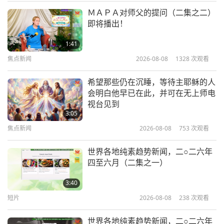
师徒之间
2026-07-10
4335
次观看
ＭＡＰＡ对师父的提问（二集之二）
即将播出！
在伟大灵性计画中我们星球的现况
（四集之一） 2026.06.24
1:41
焦点新闻
2026-08-08
1328
次观看
35:39
师徒之间
2026-07-06
4922
次观看
希望那些仍在沉睡，等待主耶稣的人
会明白他早已在此，并可在无上师电
来自ＭＡＰＡ的指示，以让「和平世
视台见到
界」顺利抵达 2026.06.23
3:05
焦点新闻
2026-08-08
753
次观看
43:41
师徒之间
2026-07-05
3978
次观看
世界各地纯素趋势新闻，二○二六年
四至六月（二集之一）
如何拥有一个和平的人生
2026.06.21
3:40
短片
2026-08-08
238
次观看
35:57
师徒之间
2026-07-04
3707
次观看
世界各地纯素趋势新闻，二○二六年