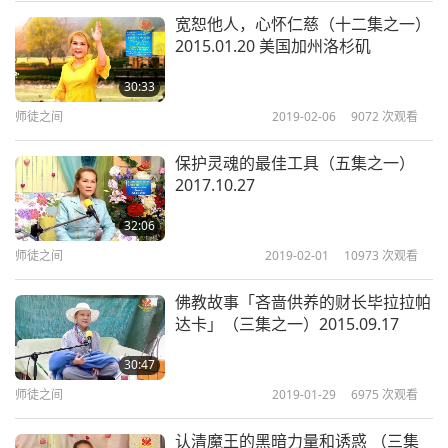
（我们带去八万本食谱以及四千本《和平曙光》，有
宽恕他人，心怀仁慈（十二集之一）
2015.01.20 美国加州洛杉矶
阿拉伯文和英文。全部都发送出去了。）做得好。
（十分感谢师父。）
30:33
师徒之间
2019-02-06
9072
次观看
保护灵魂的最佳工具（五集之一）
2017.10.27
32:06
师徒之间
2019-02-01
10973
次观看
佛教故事「吝啬供养的财长毕拉拉帕
达卡」（三集之一）2015.09.17
30:47
师徒之间
2019-01-29
6975
次观看
认清魔王的黑暗力量和诱惑 （三集