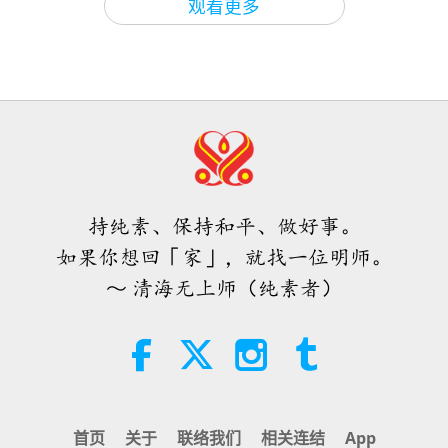
观看更多
唐敏．佛莱（纯素者）：为更仁慈的
世界播下种子（二集之一）
19:47
素食菁英
2026-08-06
125
次观看
师父内边的和平会谈（二集之一）
2026.07.29
持纯素、保持和平、做好事。
38:45
如果你想回「家」，就找一位明师。
师徒之间
2026-08-06
1188
次观看
～ 清海无上师（纯素者）
西班牙法院在法律诉讼中维护了纯素
肉品制造商权益
2:01
焦点新闻
2026-08-06
431
次观看
首页
关于
联络我们
相关连结
App