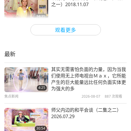
之一）2018.11.07
34:35
师徒之间
2019-01-26
10202
次观看
观看更多
何谓天堂（五集之一）2012.04.07
法国
最新
36:00
师徒之间
2019-01-21
8233
次观看
其实无需害怕负面的力量，因为当我
们使用无上师电视台Ｍａｘ，它所能
在最佳时间吃新鲜食物对修行人很重
产生的巨大能量远比任何负面实体更
要（二集之一）2018.11.26
4:25
为强大的多
焦点新闻
2026-08-07
887
次观看
44:39
师徒之间
2019-01-19
15297
次观看
师父内边的和平会谈（二集之二）
2026.07.29
佛教故事：佛陀前世—月光王（六集
之一） 2015.09.08
30:54