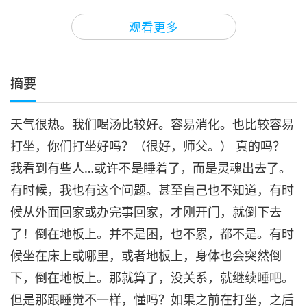
31:18
观看更多
师徒之间
2018-01-24
7361
次观看
打坐很重要（四集之四）
2013.07.17 法国
摘要
4
30:40
天气很热。我们喝汤比较好。容易消化。也比较容易
师徒之间
2018-01-25
7566
次观看
打坐，你们打坐好吗？（很好，师父。） 真的吗？
我看到有些人…或许不是睡着了，而是灵魂出去了。
有时候，我也有这个问题。甚至自己也不知道，有时
候从外面回家或办完事回家，才刚开门，就倒下去
了！倒在地板上。并不是困，也不累，都不是。有时
候坐在床上或哪里，或者地板上，身体也会突然倒
下，倒在地板上。那就算了，没关系，就继续睡吧。
但是那跟睡觉不一样，懂吗？如果之前在打坐，之后