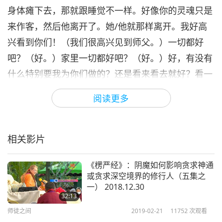
身体瘫下去，那就跟睡觉不一样。好像你的灵魂只是
来作客，然后他离开了。她/他就那样离开。我好高
兴看到你们！（我们很高兴见到师父。）一切都好
吧？（好。）家里一切都好吧？（好。）好，有没有
什么特别要我为你们做的？还是看来看去就好？看一
眼。有什么想告诉我的？好久不见了。（嗨，师
阅读更多
父。）嗨。（谢谢您开设爱家连锁餐馆。我去参加在
中东举行的ＣＯＰ１８ 联合国气候变迁会议。全世
界都知道爱家。）全世界都知道？（是的。会议在杜
相关影片
哈举行，所有阿拉伯人、伊斯兰教的人都很热烈地收
《楞严经》：阴魔如何影响贪求神通
下资料。很多人想要开始吃素，很能接受这个观念。
或贪求深空境界的修行人（五集之
他们真是很有爱心的人。所以我要感谢您。《和平曙
一） 2018.12.30
32:13
光》一书很快发完了。我们原本还担心，但是几千本
师徒之间
2019-02-21
11752
次观看
书很快就发完了。）你们送给他们《和平曙光》？