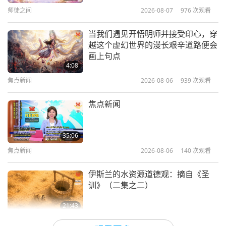
师徒之间
2026-08-07
976
次观看
38:50
师徒之间
2019-01-13
7580
次观看
当我们遇见开悟明师并接受印心，穿
越这个虚幻世界的漫长艰辛道路便会
清海无上师为值得的人新造灵性乐土
画上句点
（二集之一） 2018.12.19
4:08
焦点新闻
2026-08-06
939
次观看
31:40
师徒之间
2019-01-11
26055
次观看
焦点新闻
实践人类真正标准的生活（七集之
一）2012.12.22 美国加州洛杉矶
35:06
焦点新闻
2026-08-06
140
次观看
27:22
师徒之间
2018-12-26
9329
次观看
伊斯兰的水资源道德观：摘自《圣
训》（二集之二）
21:43
智慧之语
2026-08-06
141
次观看