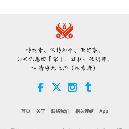
32:43
师徒之间
2026-08-09
584
次观看
希望那些仍在沉睡，等待主耶稣的人
会明白他早已在此，并可在无上师电
视台见到
持纯素、保持和平、做好事。
3:05
如果你想回「家」，就找一位明师。
焦点新闻
2026-08-08
938
次观看
～ 清海无上师（纯素者）
世界各地纯素趋势新闻，二○二六年
四至六月（二集之一）
3:40
短片
2026-08-08
395
次观看
首页
关于
联络我们
相关连结
App
世界各地纯素趋势新闻，二○二六年
四至六月（二集之二）