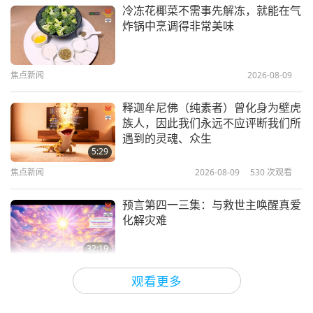
素食菁英
2023-10-10
3950
次观看
冷冻花椰菜不需事先解冻，就能在气
炸锅中烹调得非常美味
你一定不知道，那块肉来自一个活生
生的、会呼吸、活蹦乱跳的生物，几
小时前还和我们一起在地球上，却遭
焦点新闻
2026-08-09
0:50
遇惨无人道的谋杀，为了让你啖其
肉？？？请对此进行一些研究。
短片
2024-02-20
5179
次观看
释迦牟尼佛（纯素者）曾化身为壁虎
族人，因此我们永远不应评断我们所
遇到的灵魂、众生
5:29
焦点新闻
2026-08-09
530
次观看
预言第四一三集：与救世主唤醒真爱
化解灾难
32:19
关于地球的古预言
2026-08-09
582
次观看
观看更多
爱的力量（五集之二） 1996.07.21