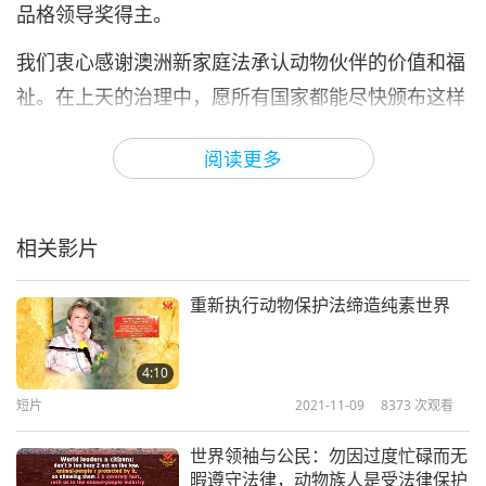
品格领导奖得主。
我们衷心感谢澳洲新家庭法承认动物伙伴的价值和福
祉。在上天的治理中，愿所有国家都能尽快颁布这样
的立法来保护动物公民，从而促进充满人道和慈悲的
阅读更多
世界。
相关影片
重新执行动物保护法缔造纯素世界
4:10
短片
2021-11-09
8373
次观看
世界领袖与公民：勿因过度忙碌而无
暇遵守法律，动物族人是受法律保护