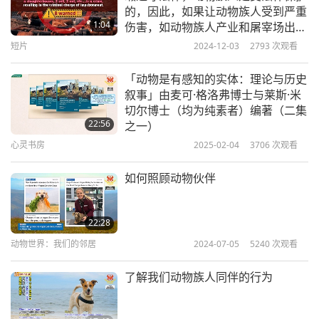
的，因此，如果让动物族人受到严重
1:04
伤害，如动物族人产业和屠宰场出
售、食用等…即属犯罪，会导致监禁
短片
2024-12-03
2793
次观看
的刑事指控。请注意！！！
「动物是有感知的实体：理论与历史
叙事」由麦可·格洛弗博士与莱斯·米
切尔博士（均为纯素者）编著（二集
22:56
之一）
心灵书房
2025-02-04
3706
次观看
如何照顾动物伙伴
22:28
动物世界：我们的邻居
2024-07-05
5240
次观看
了解我们动物族人同伴的行为