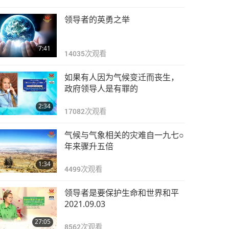
领导者的英勇之举
7:41
14035
次观看
如果有人因为气候变迁而丧生，
政府领导人是有罪的
2:34
17082
次观看
气候与气象相关的灾难自一九七○
年来骤升五倍
1:34
4499
次观看
领导者是要保护生命和世界和平
2021.09.03
27:05
8562
次观看