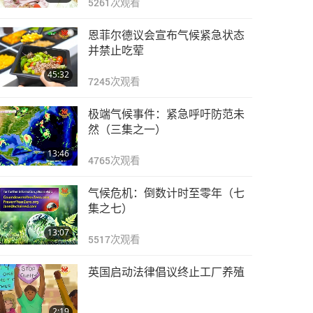
5261
次观看
恩菲尔德议会宣布气候紧急状态
并禁止吃荤
45:32
7245
次观看
极端气候事件：紧急呼吁防范未
然（三集之一）
13:46
4765
次观看
气候危机：倒数计时至零年（七
集之七）
13:07
5517
次观看
英国启动法律倡议终止工厂养殖
2:19