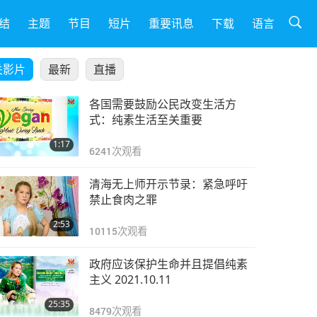
结
主题
节目
短片
重要讯息
下载
语言
关影片
最新
直播
各国需要鼓励公民改变生活方
式：纯素生活至关重要
1:17
6241
次观看
清海无上师开示节录：紧急呼吁
禁止食肉之罪
2:53
10115
次观看
政府应该保护生命并且提倡纯素
主义 2021.10.11
25:35
8479
次观看