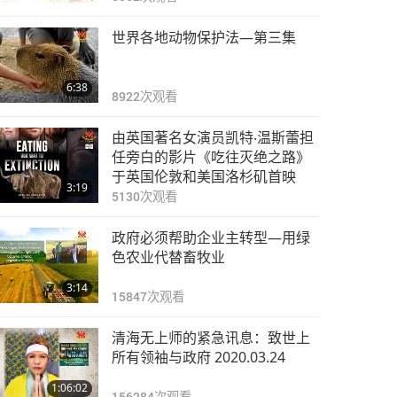
世界各地动物保护法—第三集
6:38
8922
次观看
由英国著名女演员凯特‧温斯蕾担
任旁白的影片《吃往灭绝之路》
于英国伦敦和美国洛杉矶首映
3:19
5130
次观看
政府必须帮助企业主转型—用绿
色农业代替畜牧业
3:14
15847
次观看
清海无上师的紧急讯息：致世上
所有领袖与政府 2020.03.24
1:06:02
156284
次观看