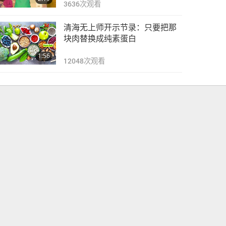
3636
次观看
清海无上师开示节录：只要把那
块肉替换成纯素蛋白
1:56
12048
次观看