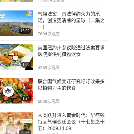
气候法案：具法律约束力的承
诺，创造更清凉的星球（二集之
一）
16:02
7604
次观看
美国纽约州参议院通过法案要求
医院提供纯植物饮食
1:09
4269
次观看
联合国气候变迁研究呼吁改采多
以植物为主的饮食
1:24
5690
次观看
人类跃升进入黄金时代：华盛顿
特区气候变迁会议（十七集之十
五）2009.11.08
30:24