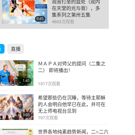
观音打坐的益处（观内
在天堂的光与音），多
集系列之第卅五集
0:45
4602
次观看
观音打坐的益处（观内
在天堂的光与音），多
新
直播
集系列之第卅六集
1:18
4154
次观看
ＭＡＰＡ对师父的提问（二集之
观音打坐的益处（观内
二） 即将播出！
在天堂的光与音），多
1:41
集系列之第卅七集
1017
次观看
1:05
4580
次观看
希望那些仍在沉睡，等待主耶稣
观音打坐的益处（观内
的人会明白他早已在此，并可在
在天堂的光与音），多
无上师电视台见到
3:05
集系列之第卅八集
707
次观看
0:56
4124
次观看
世界各地纯素趋势新闻，二○二六