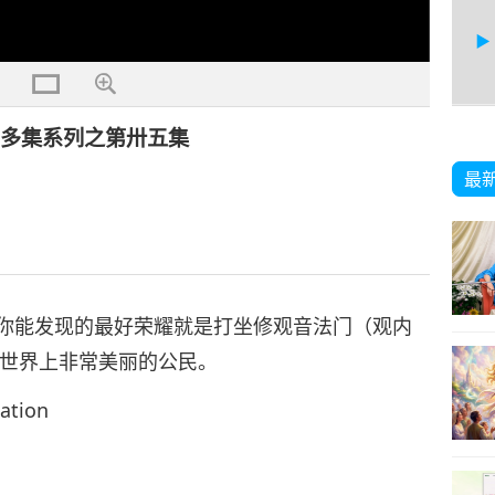
，多集系列之第卅五集
36
最
37
你能发现的最好荣耀就是打坐修观音法门（观内
世界上非常美丽的公民。
tion
38