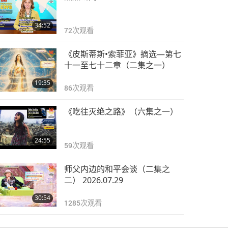
观音打坐的益处（观内
在天堂的光与音），多
34:52
集系列之第四十三集
72
次观看
0:40
4449
次观看
《皮斯蒂斯•索菲亚》摘选—第七
观音打坐的益处（观内
十一至七十二章（二集之一）
在天堂的光与音），多
19:35
集系列之第四十四集
86
次观看
1:14
4191
次观看
《吃往灭绝之路》（六集之一）
观音打坐的益处（观内
在天堂的光与音），多
24:55
集系列之第四十五集
59
次观看
0:54
4265
次观看
师父内边的和平会谈（二集之
观音打坐的益处（观内
二） 2026.07.29
在天堂的光与音），多
30:54
集系列之第四十六集
1285
次观看
1:15
4211
次观看