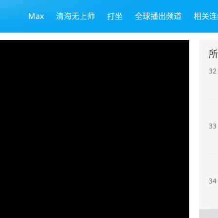
Max
清海无上师
打坐
全球播出频道
相关连
31
所
32
33
34