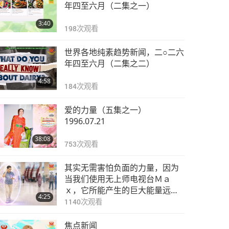
观音打坐的益处（观内
年四至六月（二集之一）
在天堂的光与音），多
3:40
集系列之第卅九集
198
次观看
0:39
4344
次观看
世界各地纯素趋势新闻，二○二六
观音打坐的益处（观内
年四至六月（二集之二）
在天堂的光与音），多
4:58
集系列之第四十集
184
次观看
0:51
4419
次观看
爱的力量（五集之一）
观音打坐的益处（观内
1996.07.21
在天堂的光与音），多
38:08
集系列之第四十一集
753
次观看
1:06
4524
次观看
其实无需害怕负面的力量，因为
观音打坐的益处（观内
当我们使用无上师电视台Ｍａ
在天堂的光与音），多
ｘ，它所能产生的巨大能量远比
4:25
集系列之第四十二集
任何负面实体更为强大的多
1140
次观看
1:02
4456
次观看
焦点新闻