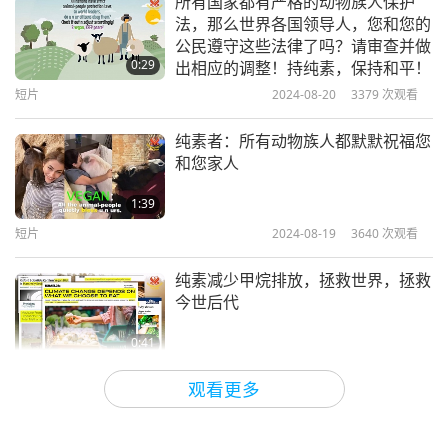
所有国家都有严格的动物族人保护
法，那么世界各国领导人，您和您的
公民遵守这些法律了吗？请审查并做
0:29
出相应的调整！持纯素，保持和平！
短片
2024-08-20
3379
次观看
纯素者：所有动物族人都默默祝福您
和您家人
1:39
短片
2024-08-19
3640
次观看
纯素减少甲烷排放，拯救世界，拯救
今世后代
0:41
短片
2024-08-16
3623
次观看
观看更多
不可思议的星球！你能帮助她生存与
进步吗？只要持纯素，保持和平，帮