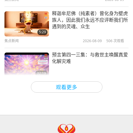
1:05
短片
2024-06-13
3167
次观看
释迦牟尼佛（纯素者）曾化身为壁虎
族人，因此我们永远不应评断我们所
只是放下一块死去的动物族人的肉来
遇到的灵魂、众生
拯救自己和孩子，你当然办得到！
5:29
焦点新闻
2026-08-09
506
次观看
0:53
短片
2024-06-10
3053
次观看
预言第四一三集：与救世主唤醒真爱
化解灾难
32:19
关于地球的古预言
2026-08-09
553
次观看
观看更多
爱的力量（五集之二） 1996.07.21
32:43
师徒之间
2026-08-09
557
次观看