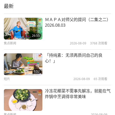
助他人。成为奇迹的创造者。永远感
最新
0:55
激你。最感谢你的：这一代和未来世
世代代！
短片
2024-08-15
3925
次观看
ＭＡＰＡ对师父的提问（二集之二）
2026.08.03
在毒气室中杀害犹太人被谴责为暴
行；在毒气室中杀害活生生的猪族人
26:55
来食用，在法律上叫人道屠宰！这所
焦点新闻
2026-08-09
3768
次观看
2:13
谓的美好社会有祸了！！！
短片
2024-08-13
3684
次观看
「持纯素：无须再质问自己的良
心！」
有一个结束战争的解决方案：停止杀
害任何生命！保持和平，改持纯素
1:52
短片
2026-08-09
65
次观看
1:02
短片
2024-08-11
3751
次观看
冷冻花椰菜不需事先解冻，就能在气
炸锅中烹调得非常美味
持纯素就是用行动爱上帝和祂的整个
世界！
焦点新闻
2026-08-09