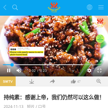
加
载
当
0:02
/
时
0:23
暂
静
解
全
完
停
音
析
屏
成
:
度
78.30%
前
长
47
时
持纯素：感谢上帝，我们仍然可以这么做！
间
2024-11-13
短片
/
口号