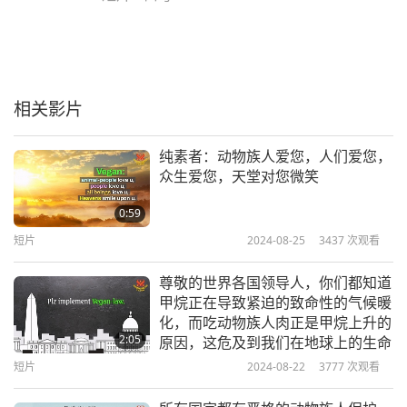
相关影片
纯素者：动物族人爱您，人们爱您，
众生爱您，天堂对您微笑
0:59
短片
2024-08-25
3437
次观看
尊敬的世界各国领导人，你们都知道
甲烷正在导致紧迫的致命性的气候暖
化，而吃动物族人肉正是甲烷上升的
2:05
原因，这危及到我们在地球上的生命
短片
2024-08-22
3777
次观看