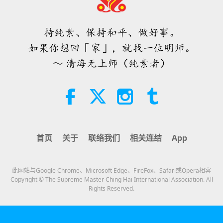
希望那些仍在沉睡，等待主耶稣的人
会明白他早已在此，并可在无上师电
视台见到
持纯素、保持和平、做好事。
3:05
如果你想回「家」，就找一位明师。
焦点新闻
2026-08-08
931
次观看
～ 清海无上师（纯素者）
世界各地纯素趋势新闻，二○二六年
四至六月（二集之一）
3:40
短片
2026-08-08
392
次观看
首页
关于
联络我们
相关连结
App
世界各地纯素趋势新闻，二○二六年
四至六月（二集之二）
此网站与Google Chrome、Microsoft Edge、FireFox、Safari或Opera相容
4:58
Copyright © The Supreme Master Ching Hai International Association. All
Rights Reserved.
短片
2026-08-08
324
次观看
爱的力量（五集之一） 1996.07.21