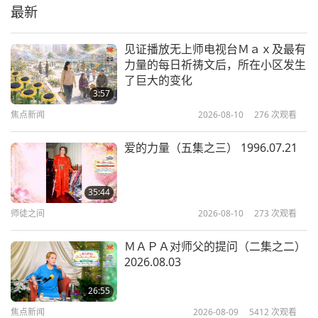
最新
1:31
短片
2026-05-20
2784
次观看
见证播放无上师电视台Ｍａｘ及最有
力量的每日祈祷文后，所在小区发生
顶礼感恩三位至大能者为所有众生带
了巨大的变化
来利益
3:57
焦点新闻
2026-08-10
276
次观看
0:06
短片
2026-05-10
2865
次观看
爱的力量（五集之三） 1996.07.21
「别等到往生才后悔，现在就开始纯
素生活吧！」
35:44
师徒之间
2026-08-10
273
次观看
1:04
短片
2026-04-20
3204
次观看
ＭＡＰＡ对师父的提问（二集之二）
2026.08.03
别持纯素>你的功德与等级将超越天
使
26:55
焦点新闻
2026-08-09
5412
次观看
0:37