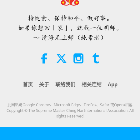
爱的力量（五集之二） 1996.07.21
持纯素、保持和平、做好事。
32:43
如果你想回「家」，就找一位明师。
师徒之间
2026-08-09
769
次观看
～ 清海无上师（纯素者）
希望那些仍在沉睡，等待主耶稣的人
会明白他早已在此，并可在无上师电
视台见到
3:05
焦点新闻
2026-08-08
1044
次观看
首页
关于
联络我们
相关连结
App
焦点新闻
此网站与Google Chrome、Microsoft Edge、FireFox、Safari或Opera相容
35:07
Copyright © The Supreme Master Ching Hai International Association. All
Rights Reserved.
焦点新闻
2026-08-08
208
次观看
《皮斯蒂斯•索菲亚》摘选—第七十
一至七十二章（二集之二）