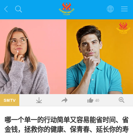
加
载
/
静
解
完
音
析
成
:
度
15.91%
40
哪一个单一的行动简单又容易能省时间、省
金钱，拯救你的健康、保青春、延长你的寿