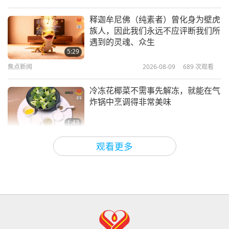
短片
2026-03-05
3544
次观看
释迦牟尼佛（纯素者）曾化身为壁虎
族人，因此我们永远不应评断我们所
我们感谢、爱与赞美三位至大能者：
遇到的灵魂、众生
上帝、Ｔｉｍ Ｑｏ Ｔｕ和上帝之
5:29
子，赐予我们无尽的福佑，使所有灵
焦点新闻
2026-08-09
689
次观看
0:19
魂提升到更高的意识。让我们体现真
正慈悲善良的本我，与上帝儿女的身
短片
2026-02-24
3406
次观看
冷冻花椰菜不需事先解冻，就能在气
分相称
炸锅中烹调得非常美味
1:43
焦点新闻
2026-08-09
320
次观看
观看更多
预言第四一三集：与救世主唤醒真爱
化解灾难
32:19
关于地球的古预言
2026-08-09
759
次观看