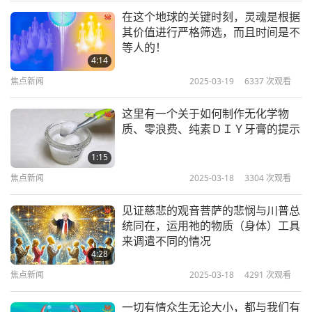
充分准备，让您下一次旅行更加环保！
在这个地球的关键时刻，灵魂是根据
焦点新闻
其价值进行严格筛选，而且时间是不
以下这笑话现在已充满电了，随时能带给您快乐的氛
等人的！
10
4:14
围。它的标题是「假驾照」。
33:06
焦点新闻
2025-03-19
6337
次观看
焦点新闻
2024-07-10
2445
次观看
员警仔细研究出示的驾照后，对因超速而被拦下的人
这里有一个关于如何制作无化学物
说：
焦点新闻
质、零浪费、纯素ＤＩＹ牙膏的提示
「你的驾照是假的！」
11
1:15
33:30
焦点新闻
2025-03-18
3304
次观看
那个人立刻开始争辩。
焦点新闻
2024-07-11
2438
次观看
见证慈悲的观音菩萨的悲悯与川普总
「请再看一遍。我想你弄错了！」
焦点新闻
统同在，运用祂的物质（身体）工具
来调遣不同的情况
「不可能。我一看就知道是假的。」
12
4:28
35:10
「听着，我非常富有。像我这样的有钱人没有理由去
焦点新闻
2025-03-18
4291
次观看
焦点新闻
2024-07-12
2483
次观看
买假货！」
一切有情众生无论大小，都与我们有