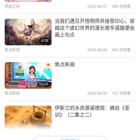
费工具，任何人都可以在任何地方使
16
师徒之间
2026-08-07
988
次观看
3:45
用，极大地增加周围的福佑
助他人。
35:29
焦点新闻
2025-03-15
5647
次观看
当我们遇见开悟明师并接受印心，穿
焦点新闻
我敬爱的师父，我对您的感激无以言表，您奉献了所
2024-07-16
2564
次观看
越这个虚幻世界的漫长艰辛道路便会
为了健康理由，请避免将手机放在以
有时间来拯救受苦的众生，并始终散播着您永恒的大
画上句点
焦点新闻
下地方
4:08
爱。愿伟大的诸天保护我们敬爱的师父，帮助并支持
17
焦点新闻
2026-08-06
965
次观看
1:23
她实现所有愿望。愿我们星球建立和平与安宁，愿我
33:49
焦点新闻
2025-03-14
4740
次观看
们的世界成为天堂。纳兰奇梅格 来自蒙古
焦点新闻
焦点新闻
2024-07-17
2678
次观看
快乐只能从内在的真我显现出来，因
焦点新闻
爱心的纳兰奇梅格，非常感谢您与我们分享你的内在
此，请投入你的时间以观音打坐精进
35:06
修行，才能够减少受到因果业力纠葛
境界。的确，我们是如此幸运拥有明师的恩典，和她
18
焦点新闻
2026-08-06
167
次观看
3:53
的影响
在这地球上强大而慈爱的临在，使我们能渡过这个极
36:52
焦点新闻
2025-03-14
3017
次观看
伊斯兰的水资源道德观：摘自《圣
焦点新闻
2024-07-18
2558
次观看
具挑战的时期。如果没有她，我们的星球早就毁灭
训》（二集之二）
让我们在日常生活中免受不必要的身
了。我们非常感谢我们最仁慈的师父，为拯救我们的
焦点新闻
体疼痛，来自挚爱的清海无上师（纯
21:43
星球所做的一切。愿地球上的所有人能迅速遵循她的
素者）爱心分享的小妙招
19
智慧之语
2026-08-06
163
次观看
2:34