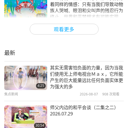
焦点新闻
着同样的情感：只有当我们导致动物
？！
族人哭喊、眼泪和尖叫声的残忍行为
13
3:52
终止，世界和平梦想才有可能实现
现在请听来自蒙古观众纳兰奇梅格的心声：
31:34
焦点新闻
2025-03-17
2905
次观看
观看更多
焦点新闻
2024-07-13
2377
次观看
我从阳光明媚的国家蒙古，向您致上诚挚的问候。二
地球母亲给人类的紧急讯息
○二三年二月，黎明时分，我看到一个内在境界。密
焦点新闻
密麻麻的人群被埋在土里，发出痛苦的尖叫。我在境
最新
14
3:46
界中看到他们被彻底埋进土里后，我们蒙古的师兄师
32:47
焦点新闻
2025-03-16
4615
次观看
其实无需害怕负面的力量，因为当我
姊们四处奔走寻找救他们的方法。所有被埋在土里的
焦点新闻
2024-07-14
2771
次观看
们使用无上师电视台Ｍａｘ，它所能
今天我有个巧妙的小技巧，教您们如
人都是一样的深灰色。然后，我突然醒来。
产生的巨大能量远比任何负面实体更
焦点新闻
何制作可食用的巧克力草莓花束
4:25
为强大的多
我醒来后打开无上师电视台，看到我们无上师的会
焦点新闻
2026-08-07
908
次观看
1:48
议，她在会中解释了世界局势将如何变得更严峻，世
34:26
焦点新闻
2025-03-16
3395
次观看
师父内边的和平会谈（二集之二）
界上将只剩下九％的人口。藉由这次体验，我清楚地
焦点新闻
2024-07-15
2616
次观看
2026.07.29
无上师电视台Ｍａｘ是一个强大、有
意识到，我们敬爱的师父始终与她印心的弟子连系，
焦点新闻
数兆以上无上师电视台萤幕的全新免
30:54
及她如何总是传递她的爱，建议我们时时警惕着并帮