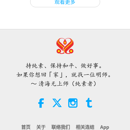
指引，今日就成为纯素者。愿诸佛的大慈大悲提升您
观看更多
37:06
焦点新闻
2025-03-13
3371
次观看
和受启发的蒙古人民，无上师电视台团队
唐敏．佛莱（纯素者）：为更仁慈的
焦点新闻
2024-07-19
2537
次观看
世界播下种子（二集之一）
没有什么能阻止真正渴望解脱的心，
附注，师父有些慈爱话语给您：
「感恩的纳兰奇梅
焦点新闻
如果你只想要解脱，上天会想办法让
19:47
格，感谢你真诚的心声。在你的内在境界中，你可以
你解脱
20
素食菁英
2026-08-06
148
次观看
3:57
看到大多数人是如何被困在这地球上的。只有上天的
31:13
焦点新闻
2025-03-13
3283
次观看
恩典才能拯救他们，所幸，恩典是浩瀚无穷的，所有
师父内边的和平会谈（二集之一）
焦点新闻
2024-07-20
2742
次观看
2026.07.29
想扭转局面的人，只要成为纯素者，并回归灵性生活
见证任何医生或财富都无法解决的问
焦点新闻
持纯素、保持和平、做好事。
题，然而在印心后立刻得到解决
就能做到。如果人们这样做，就能避免一切麻烦，你
38:45
如果你想回「家」，就找一位明师。
21
在境界中所看到的事也不会发生。我们可以选择在地
师徒之间
2026-08-06
1211
次观看
3:30
～ 清海无上师（纯素者）
29:24
球上过着像天堂一样的生活。愿您和壮丽的蒙古永远
焦点新闻
2025-03-12
2961
次观看
西班牙法院在法律诉讼中维护了纯素
焦点新闻
2024-07-21
2411
次观看
享有神圣的祝福。爱你。」
肉品制造商权益
乌克兰（佑兰任）与世界的和平之道
焦点新闻
2025.03.07
2:01
22
焦点新闻
2026-08-06
444
次观看
1:29:51
34:27
首页
关于
联络我们
相关连结
App
焦点新闻
2025-03-11
16262
次观看