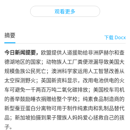
3
31:30
观看更多
焦点新闻
2024-07-03
3546
次观看
焦点新闻
摘要
下载
Docx
4
30:35
今日新闻提要，
欧盟提供人道援助给非洲萨赫尔和查
焦点新闻
2024-07-04
2527
次观看
德湖地区的国家；动物族人工厂粪便泄漏导致美国大
焦点新闻
规模鱼族公民死亡；澳洲科学家运用人工智慧改善从
太空探测野火；英国新资料显示，改用电池供电的火
5
33:23
车可避免一千两百万吨二氧化碳排放；美国校车司机
焦点新闻
2024-07-05
2562
次观看
的善举鼓励睡衣捐赠给整个学校；纯素食品制造商的
新型蚕豆蛋白分离物可用于制作纯素肉和乳制品替代
焦点新闻
品；新加坡拍摄到果子狸族人妈妈爱心拯救自己的孩
6
子。
34:01