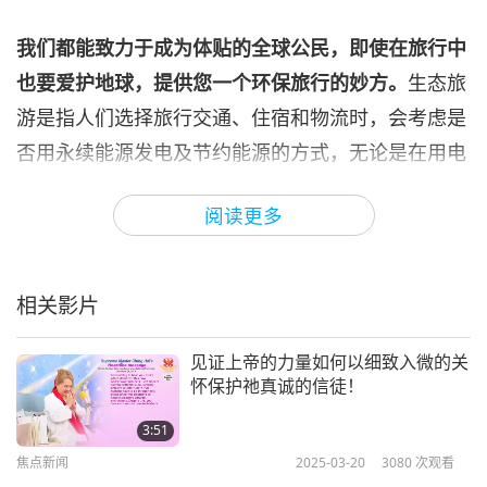
焦点新闻
2024-07-06
2711
次观看
我们都能致力于成为体贴的全球公民，即使在旅行中
焦点新闻
也要爱护地球，提供您一个环保旅行的妙方。
生态旅
游是指人们选择旅行交通、住宿和物流时，会考虑是
7
33:04
否用永续能源发电及节约能源的方式，无论是在用电
焦点新闻
2024-07-07
2594
次观看
或用水等方面。生态旅游的评估除了以更多当地种植
阅读更多
的产品外，也可考虑服务提供者如何回收、再利用、
焦点新闻
抵消和升级再造以减少废物。我们还能确认他们是否
8
提供更多纯素和有机产品，因为我们都知道成为纯素
36:07
相关影片
者是游客能做出的最环保的决定。具生态意识的旅客
焦点新闻
2024-07-08
2708
次观看
更常选择能够亲身体验大自然的活动，例如划独木
见证上帝的力量如何以细致入微的关
焦点新闻
怀保护祂真诚的信徒！
舟、健行、种植方案和野生动物观赏。有些人喜欢慢
9
旅行，即减少旅行次数，以便有更多时间了解旅游景
3:51
31:39
点，而不是匆忙地从一处赶到另一处。现在您已做好
焦点新闻
2025-03-20
3080
次观看
焦点新闻
2024-07-09
2460
次观看