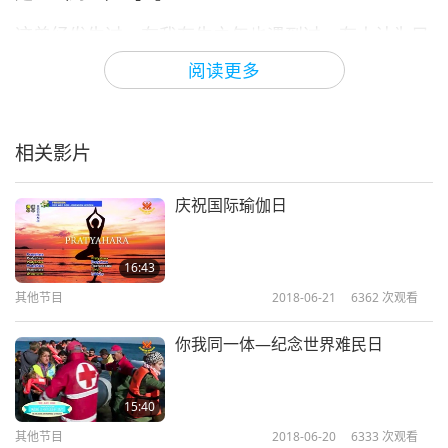
这曾经发生过，在我有生之年也遇到过，有人认为只
要会背诵指示、像明师那样走来走去、摸摸人们的
阅读更多
头，这样就好了。（是的。）背后有个巨大的宝藏，
他并没有学到。（是。）［…］
相关影片
但大多是魔王欺骗他们。因为无论谁这样做，未经师
父许可，擅自外出印心，并宣称他自己是明师，而且
庆祝国际瑜伽日
什么都不知道—只是模仿明师的教理，模仿明师的演
讲，模仿明师的外在动作，模仿明师的教理，并宣称
16:43
其他节目
2018-06-21
6362
次观看
这是他的—那么这意味着这个人有超级我执，而这种
我执会吸引魔王。
（是。）这是一种漏洞，所以魔王
你我同一体—纪念世界难民日
便可以连结，或者可进入你的领域。（是的，明
白。）那么你就没有保护，甚至与师父断绝连结，因
15:40
为你的我执在你周围筑起了一道墙。（对。）
其他节目
2018-06-20
6333
次观看