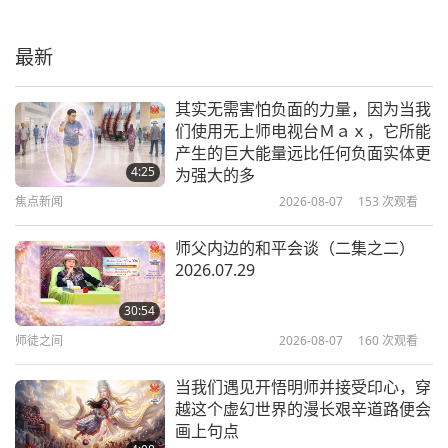
让妈妈惊喜一下：感恩、喜乐、我爱
很难打开。
您
师父取出一个回纹针似的法器，把尖端变得很尖。
最新
21:08
「咻！」一下钻了进去，很快地绕了一圈，把钢门切
其他节目
2018-05-13
6438
次观看
其实无需害怕负面的力量，因为当我
开了。一切开，就从洞里冲出非常污秽的毒气！等冒
们使用无上师电视台Ｍａｘ，它所能
颂扬地球上的神木（二集之一）
得差不多后，往下一看，里面有地道。很多蛊虫爬在
产生的巨大能量远比任何负面实体更
4:25
为强大的多
地道的四周，有无数像电影《神鬼传奇》里面墓地里
焦点新闻
2026-08-07
153
次观看
13:12
藏着的那种毒恶的黑甲蛊虫。
其他节目
2018-05-12
6587
次观看
师父内边的和平会谈（二集之二）
师父拿出一个像玻璃罐的法器，把黑甲虫引到远处。
2026.07.29
庆祝锡克教新年「拜沙基节」
他们就如同一条黑色的巨河般，往外飕飕地爬着…我
30:54
们光是等这些甲虫大军爬出地洞，就等了挺久。
这种
师徒之间
2026-08-07
160
次观看
19:29
甲虫大军真令人毛骨悚然！假如让它钻进身体里，会
其他节目
2018-04-14
6709
次观看
吃掉人的心、肝、内脏。电影演的竟是真的！
当我们遇见开悟明师并接受印心，穿
越这个虚幻世界的漫长艰辛道路便会
颂扬人间艺术家（二集之一）
我很困，稍不留神，居然让两只黑甲虫穿透黄金盔
画上句点