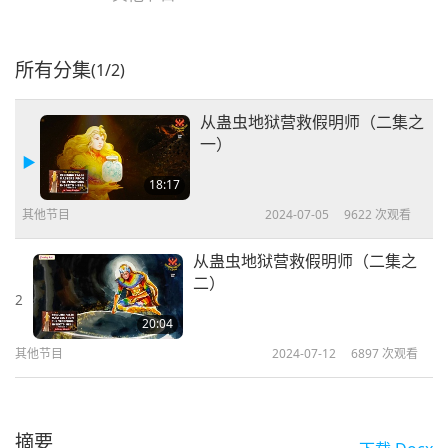
所有分集
(1/2)
从蛊虫地狱营救假明师（二集之
一）
18:17
其他节目
2024-07-05
9622
次观看
从蛊虫地狱营救假明师（二集之
二）
2
20:04
其他节目
2024-07-12
6897
次观看
摘要