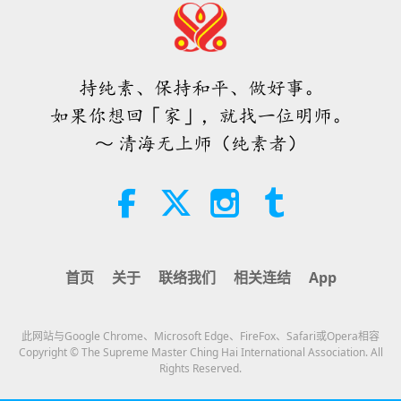
焦点新闻
2026-08-05
7163
次观看
17:51
怀孕般，但是青牛都没事。
其他节目
2018-03-29
7492
次观看
「快速充电」是一种美妙的方法，能
只听老子喊了一声：「老牛！」青牛就垂着沉甸甸的
在物质世界开始让人感到过于沉重
伊朗先知琐罗亚斯德圣诞日
肚子一晃、一抖地，缓步向着老子走过来。待终于走
时，重新与内在上帝连结
持纯素、保持和平、做好事。
3:46
到老子身边，老子疼爱地拍拍他的头，青牛就对着老
如果你想回「家」，就找一位明师。
焦点新闻
2026-08-05
1220
次观看
13:29
子「哞哞」的叫了两声。不一会儿，青牛嘴巴一张，
～ 清海无上师（纯素者）
其他节目
2018-03-26
8875
次观看
吐出来的全变成金甲虫。
原本那黑暗的属性被他转
焦点新闻
化，这金甲虫就无害了。排山倒海般的金甲虫从神牛
罗摩诞辰节—纪念上主罗摩诞辰
的嘴巴里持续流了出来。他有本事降伏这些黑甲虫；
38:07
怪不得老子牵着青牛来呢！
我很佩服地看着老子。老
焦点新闻
2026-08-05
269
次观看
15:18
子笑呵呵地捋了捋白胡须，骑着青牛回兜率宫去了。
首页
关于
联络我们
相关连结
App
其他节目
2018-03-25
5735
次观看
伊斯兰的水资源道德观：摘自《圣
训》（二集之一）
这时候地穴里已经没有黑甲虫了。清海师父很快速地
爱心无限─ 激励人心的轮椅狗狗
此网站与Google Chrome、Microsoft Edge、FireFox、Safari或Opera相容
钻进这个被神牛拱得乱七八糟的洞。里面阴森又恐
22:27
Copyright © The Supreme Master Ching Hai International Association. All
Rights Reserved.
怖，大家又看到前面有一个钉着铁栅栏的山洞，里面
智慧之语
2026-08-05
276
次观看
19:09