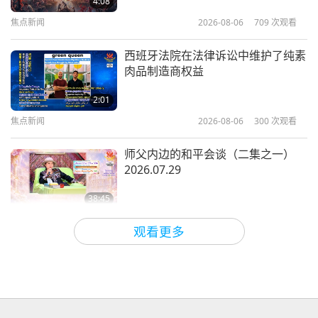
4:08
甲，钻进左前臂，立刻腐蚀了两大块肉！
焦点新闻
2026-08-06
709
次观看
15:22
我立刻飞到兜率宫，在门外大喊：「老子师父！请快
其他节目
2018-04-03
5743
次观看
西班牙法院在法律诉讼中维护了纯素
来救我啊！」老子匆忙出来从口里吐出一颗黑色丹
肉品制造商权益
复活节—神圣的传统
药，放进我手臂洞里后，就慢慢地恢复。我谢谢老
2:01
子，不敢耽搁任务。老子也骑着青牛，跟我一起回现
焦点新闻
2026-08-06
300
次观看
15:46
场。
其他节目
2018-04-01
5371
次观看
师父内边的和平会谈（二集之一）
老子到了，见状，把牛一放，青牛就变巨大「哞哞」
2026.07.29
打造幸福黄金岁月：先进的长者住屋
地叫着扑上去，用大牛角把污秽的洞口掀开。
那些黑
模式
38:45
甲虫成群地要钻进牛身，但是钻不进去；神牛并不怕
师徒之间
2026-08-06
793
次观看
13:41
这些甲虫。
他所向披靡，一下子就把洞口戳了很多大
观看更多
其他节目
2018-03-31
5487
次观看
窟窿。里面爬出更多的黑甲虫，像无边无际似的。
ＭＡＰＡ对师父的提问（二集之一）
2026.08.03
庆祝耆那教「和平王子」上主马哈维
青牛张口「咖ㄘ咖ㄘ」地吃这些甲虫，一下子就吸进
亚诞辰
25:38
了无数、无数黑甲虫到肚里。肚子霎时鼓胀起来，像