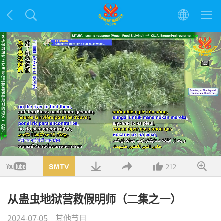
加
载
/
静
解
完
音
析
成
:
度
3.49%
212
从蛊虫地狱营救假明师（二集之一）
2024-07-05
其他节目