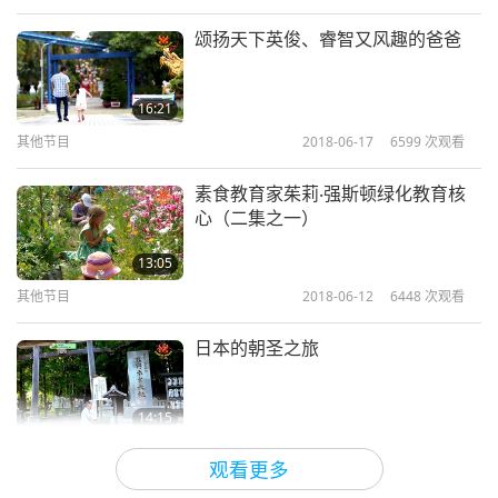
还有，这并不诚实。（是。）你声称自己是明师，但
颂扬天下英俊、睿智又风趣的爸爸
其实不是。你没有任何力量。
所以自身的业力又再回
到自己的身上，也因为帮他人印心而得承担他人的业
16:21
力，然后所有人都下地狱。没有任何帮助。（是
其他节目
2018-06-17
6599
次观看
的。）连结已断开。（是，师父。）就像拔掉电源。
素食教育家茱莉‧强斯顿绿化教育核
心（二集之一）
Host：
清海无上师世界会（皆纯素者），我们的一位
13:05
会员牧芸于内在体验看到假明师们所去的地狱…
其他节目
2018-06-12
6448
次观看
牧芸：二○二二年六月八日，内在师父说：「我们要
日本的朝圣之旅
去一个地方。」
我们四人匆忙地出动了，降落在一个黑暗星球表面。
14:15
不清楚是宇宙哪个方位？每个人都把双手贴在黑黑的
其他节目
2018-05-15
6550
次观看
观看更多
地上，摸索出地底下有一个地牢，但是设计很精密，