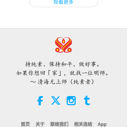
观看更多
35:33
爱的力量（五集之二） 1996.07.21
焦点新闻
2024-06-19
2594
次观看
焦点新闻
32:43
20
师徒之间
2026-08-09
658
次观看
35:46
希望那些仍在沉睡，等待主耶稣的人
焦点新闻
2024-06-20
2696
次观看
会明白他早已在此，并可在无上师电
视台见到
焦点新闻
持纯素、保持和平、做好事。
3:05
如果你想回「家」，就找一位明师。
21
焦点新闻
2026-08-08
961
次观看
～ 清海无上师（纯素者）
29:07
世界各地纯素趋势新闻，二○二六年
焦点新闻
2024-06-21
2645
次观看
四至六月（二集之一）
焦点新闻
3:40
22
短片
2026-08-08
404
次观看
33:46
首页
关于
联络我们
相关连结
App