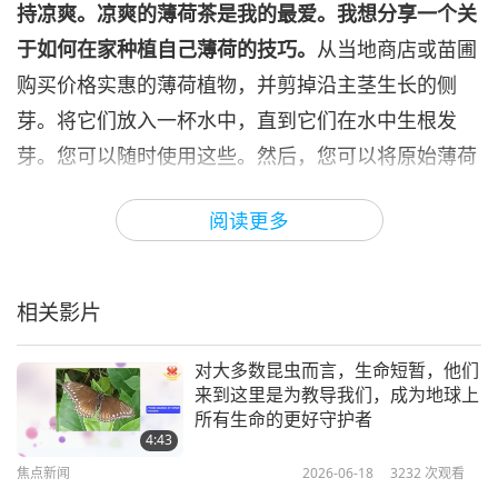
持凉爽。凉爽的薄荷茶是我的最爱。我想分享一个关
焦点新闻
2024-06-06
2548
次观看
于如何在家种植自己薄荷的技巧。
从当地商店或苗圃
焦点新闻
购买价格实惠的薄荷植物，并剪掉沿主茎生长的侧
芽。将它们放入一杯水中，直到它们在水中生根发
7
32:30
芽。您可以随时使用这些。然后，您可以将原始薄荷
焦点新闻
2024-06-07
2625
次观看
植物种植在有土壤的花盆中，以促进切下的茎生长更
阅读更多
茂盛。这个简单的技巧可以让您在厨房里持续供应新
焦点新闻
鲜薄荷，并且您可以对罗勒、迷迭香和奥勒冈等其他
8
香草使用相同的方法。透过以这种方式种植自己的香
34:36
相关影片
草，您可以减少对塑胶包装、商店购买香草的需求，
焦点新闻
2024-06-08
2608
次观看
这有助于保护环境。
对大多数昆虫而言，生命短暂，他们
焦点新闻
来到这里是为教导我们，成为地球上
所有生命的更好守护者
一些大笑肯定会让您的一天感觉轻松，所以是时候给
9
4:43
31:20
以下笑话留出播放时间。它的标题为「好多了」。
焦点新闻
2026-06-18
3232
次观看
焦点新闻
2024-06-09
2442
次观看