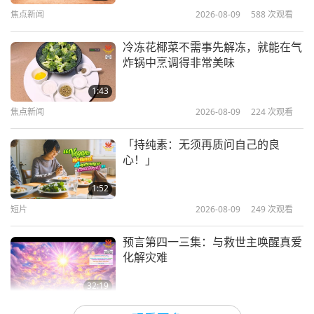
能完成浓郁爽口的无油沙拉酱
16
焦点新闻
2026-08-09
588
次观看
1:06
37:31
焦点新闻
2026-06-14
3016
次观看
冷冻花椰菜不需事先解冻，就能在气
焦点新闻
2024-06-16
2651
次观看
炸锅中烹调得非常美味
在这个物质世界中，对上帝的信心非
焦点新闻
常宝贵，需要受到保护与珍惜
1:43
17
焦点新闻
2026-08-09
224
次观看
3:18
30:37
焦点新闻
2026-06-13
3151
次观看
「持纯素：无须再质问自己的良
焦点新闻
2024-06-17
2708
次观看
心！」
美国加州「沙加缅度地球日」活动
焦点新闻
1:52
18
短片
2026-08-09
249
次观看
4:11
36:50
焦点新闻
2026-06-12
2862
次观看
预言第四一三集：与救世主唤醒真爱
焦点新闻
2024-06-18
3288
次观看
化解灾难
焦点新闻
32:19
19
关于地球的古预言
2026-08-09
640
次观看