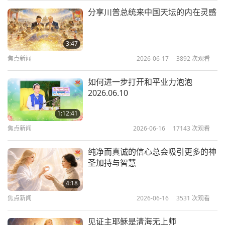
一个算命者看一个男人的手相：
分享川普总统来中国天坛的内在灵感
焦点新闻
「在您的前半生，您会因缺钱而苦恼，但在下半生…
10
3:47
情况会好得多。」
36:07
焦点新闻
2026-06-17
3892
次观看
「噢，是因为我会赚更多钱吗？」
焦点新闻
2024-06-10
2738
次观看
如何进一步打开和平业力泡泡
「不，不。这是因为您会习惯这情况。」
焦点新闻
2026.06.10
？！
11
1:12:41
35:26
焦点新闻
2026-06-16
17143
次观看
现在来听悠乐（越南）观众芳贞的心声
焦点新闻
2024-06-11
2560
次观看
纯净而真诚的信心总会吸引更多的神
焦点新闻
圣加持与智慧
12
4:18
34:44
焦点新闻
2026-06-16
3531
次观看
焦点新闻
2024-06-12
2557
次观看
见证主耶稣是清海无上师