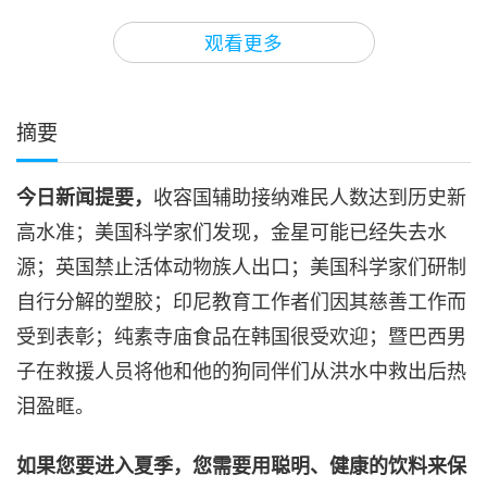
3
35:08
观看更多
焦点新闻
2024-06-03
2696
次观看
焦点新闻
摘要
4
32:35
今日新闻提要，
收容国辅助接纳难民人数达到历史新
焦点新闻
2024-06-04
2729
次观看
高水准；美国科学家们发现，金星可能已经失去水
焦点新闻
源；英国禁止活体动物族人出口；美国科学家们研制
自行分解的塑胶；印尼教育工作者们因其慈善工作而
5
32:01
受到表彰；纯素寺庙食品在韩国很受欢迎；暨巴西男
焦点新闻
2024-06-05
2784
次观看
子在救援人员将他和他的狗同伴们从洪水中救出后热
泪盈眶。
焦点新闻
6
如果您要进入夏季，您需要用聪明、健康的饮料来保
40:52