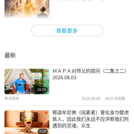
焦点新闻
13
2:39
31:14
焦点新闻
2026-06-15
3293
次观看
观看更多
焦点新闻
2024-06-13
2498
次观看
爱之王努陛下的来访 2026.06.12
焦点新闻
最新
14
11:23
33:34
焦点新闻
2026-06-14
11069
次观看
ＭＡＰＡ对师父的提问（二集之二）
焦点新闻
2024-06-14
2679
次观看
2026.08.03
分享关于灵性修行的幸福感受
焦点新闻
26:55
15
焦点新闻
2026-08-09
4650
次观看
4:31
32:05
焦点新闻
2026-06-14
3059
次观看
释迦牟尼佛（纯素者）曾化身为壁虎
焦点新闻
2024-06-15
2591
次观看
族人，因此我们永远不应评断我们所
这里有个料理小技巧，关于如何制作
遇到的灵魂、众生
焦点新闻
简单，只需四种材料，不到五分钟就
5:29