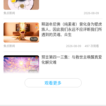
苔配白饭和芝麻（二集之一）
焦点新闻
2026-08-09
20:32
爱的礼物：清海无上师（纯素者）简易营养的
2021-03-07
6273
次观看
释迦牟尼佛（纯素者）曾化身为壁虎
烹饪
族人，因此我们永远不应评断我们所
悠乐（越南）美味纯素粥和纯素香蕉
遇到的灵魂、众生
布丁（二集之一）
5:29
焦点新闻
2026-08-09
497
次观看
29:59
爱的礼物：清海无上师（纯素者）简易营养的
2021-01-24
7686
次观看
预言第四一三集：与救世主唤醒真爱
烹饪
化解灾难
32:19
关于地球的古预言
2026-08-09
536
次观看
观看更多
爱的力量（五集之二） 1996.07.21
32:43