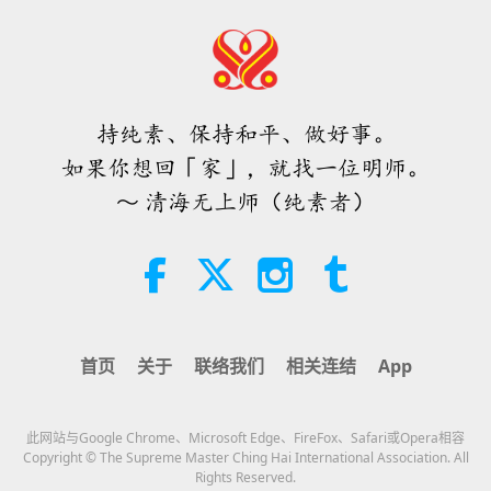
师徒之间
2026-08-09
546
次观看
希望那些仍在沉睡，等待主耶稣的人
会明白他早已在此，并可在无上师电
视台见到
持纯素、保持和平、做好事。
3:05
如果你想回「家」，就找一位明师。
焦点新闻
2026-08-08
928
次观看
～ 清海无上师（纯素者）
世界各地纯素趋势新闻，二○二六年
四至六月（二集之一）
3:40
短片
2026-08-08
390
次观看
首页
关于
联络我们
相关连结
App
世界各地纯素趋势新闻，二○二六年
四至六月（二集之二）
此网站与Google Chrome、Microsoft Edge、FireFox、Safari或Opera相容
4:58
Copyright © The Supreme Master Ching Hai International Association. All
Rights Reserved.
短片
2026-08-08
321
次观看