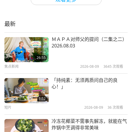
夏日点心：黄瓜沾酱与纯素香肠卷
最新
32:23
爱的礼物：清海无上师（纯素者）简易营养的
2021-07-04
6899
次观看
ＭＡＰＡ对师父的提问（二集之二）
烹饪
2026.08.03
米粉与豆腐点心
26:55
焦点新闻
2026-08-09
3645
次观看
24:16
爱的礼物：清海无上师（纯素者）简易营养的
2021-05-30
7417
次观看
「持纯素：无须再质问自己的良
烹饪
心！」
纯素油炸蘑菇卷和纯素椰奶金瓜汤
（二集之一）
1:52
短片
2026-08-09
36
次观看
32:58
爱的礼物：清海无上师（纯素者）简易营养
2021-04-18
10218
次观看
冷冻花椰菜不需事先解冻，就能在气
的烹饪
炸锅中烹调得非常美味
饼干配纯素抹酱、酸甜小黄瓜，炸海