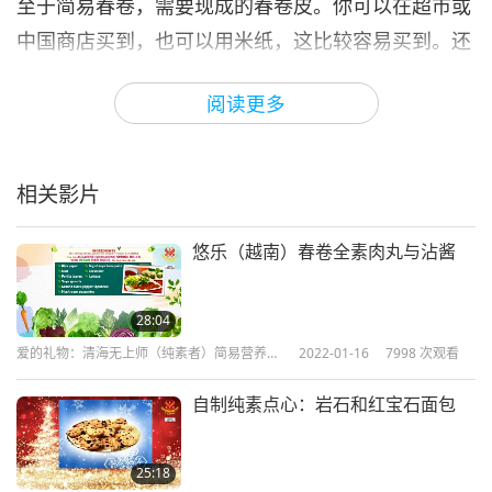
至于简易春卷，需要现成的春卷皮。你可以在超市或
中国商店买到，也可以用米纸，这比较容易买到。还
需要现成的辣椒酱和煎炸的油，植物油。」
阅读更多
「通常，我吃黄瓜是连皮一起吃，但是这道菜是顺口
的『清爽黄瓜汤』，所以要削皮，才不会需要咀嚼。
相关影片
我们想让这道汤口感非常滑顺，像是夏天的和风。这
道汤很简单，但在夏天，这汤非常清爽又有清凉的功
悠乐（越南）春卷全素肉丸与沾酱
效。那就是为什么我叫它『清爽黄瓜汤』。
黄瓜是很棒的水果。可以当沙拉生吃，黄瓜可以煮，
28:04
可以卤，可以腌，做各式各样的东西。也可以用来当
爱的礼物：清海无上师（纯素者）简易营养的
2022-01-16
7998
次观看
烹饪
美容品。你们已经知道了。当你眼睛疲劳时，用两片
自制纯素点心：岩石和红宝石面包
黄瓜轻放上去，直到你觉得凉爽舒服为止。黄瓜如果
先冰过，再拿来敷，会让眼睛感到更清凉。你可以将
25:18
黄瓜放满你的脸做美容保养。你们已经知道了。