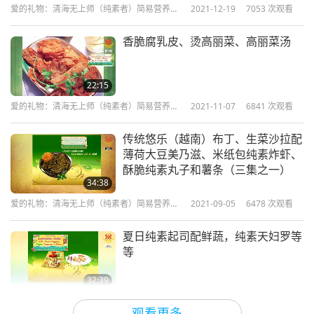
爱的礼物：清海无上师（纯素者）简易营养的
2021-12-19
7053
次观看
烹饪
另外，我想告诉你们。如果你们在饭店，没有盐可以
香脆腐乳皮、烫高丽菜、高丽菜汤
洗蔬菜，可以用醋来处理，比例用一半醋一半水—洒
在蔬菜水果上，让它放置几分钟，或可以马上洗，就
22:15
会干净了。像这样磨擦，在水下冲洗，应该就可以
爱的礼物：清海无上师（纯素者）简易营养的
2021-11-07
6841
次观看
了。」
烹饪
传统悠乐（越南）布丁、生菜沙拉配
「有时，简单的食物是最美味并令人满足的。你必须
薄荷大豆美乃滋、米纸包纯素炸虾、
酥脆纯素丸子和薯条（三集之一）
尝尝看，让它符合你的口味。甚至不必吃太多，就会
34:38
觉得满足。如果煮的东西不合乎口味，有时吃了很
爱的礼物：清海无上师（纯素者）简易营养的
2021-09-05
6478
次观看
烹饪
多，但却不觉得吃到东西。」
夏日纯素起司配鲜蔬，纯素天妇罗等
等
32:39
爱的礼物：清海无上师（纯素者）简易营养的
2021-08-08
5846
次观看
观看更多
烹饪