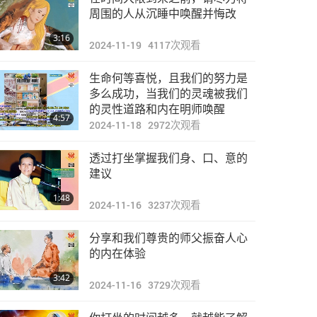
周围的人从沉睡中唤醒并悔改
3:16
2024-11-19
4117
次观看
生命何等喜悦，且我们的努力是
多么成功，当我们的灵魂被我们
的灵性道路和内在明师唤醒
4:57
2024-11-18
2972
次观看
透过打坐掌握我们身、口、意的
建议
1:48
2024-11-16
3237
次观看
分享和我们尊贵的师父振奋人心
的内在体验
3:42
2024-11-16
3729
次观看