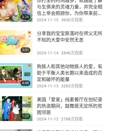
你打坐的时间越多，就越能了解
与生俱来的灵魂力量，并完全相
信上帝会照顾你，为你带来前进
3:26
回「家」路上所需的一切
2024-11-15
3630
次观看
分享我的宝宝跌落时在师父无所
不知的大爱中安然无恙
3:01
2024-11-14
2846
次观看
狗族人和其他动物族人的爱，有
助于平衡人类长期以来造成的否
定和破坏的能量
4:48
2024-11-13
3263
次观看
美国「爱家」纯素餐厅在创纪录
的热浪期间，鼓舞居无定所的贫
困邻居
1:25
2024-11-12
2788
次观看