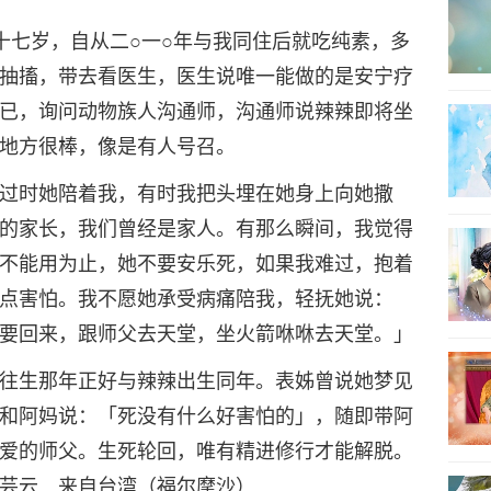
十七岁，自从二○一○年与我同住后就吃纯素，多
抽搐，带去看医生，医生说唯一能做的是安宁疗
已，询问动物族人沟通师，沟通师说辣辣即将坐
地方很棒，像是有人号召。
过时她陪着我，有时我把头埋在她身上向她撒
的家长，我们曾经是家人。有那么瞬间，我觉得
不能用为止，她不要安乐死，如果我难过，抱着
点害怕。我不愿她承受病痛陪我，轻抚她说：
要回来，跟师父去天堂，坐火箭咻咻去天堂。」
往生那年正好与辣辣出生同年。表姊曾说她梦见
和阿妈说：「死没有什么好害怕的」，随即带阿
爱的师父。生死轮回，唯有精进修行才能解脱。
芸云 来自台湾（福尔摩沙）