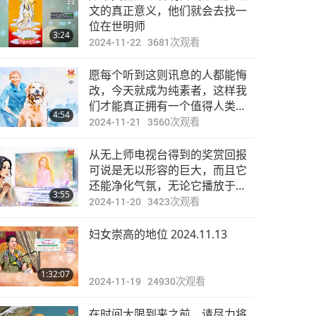
文的真正意义，他们就会去找一
位在世明师
3:24
2024-11-22
3681
次观看
愿每个听到这则讯息的人都能悔
改，今天就成为纯素者，这样我
们才能真正拥有一个值得人类和
4:54
动物族人共同生存的世界
2024-11-21
3560
次观看
从无上师电视台得到的奖赏回报
可说是无以形容的巨大，而且它
还能净化气氛，无论它播放于何
3:55
处
2024-11-20
3423
次观看
妇女崇高的地位 2024.11.13
1:32:07
2024-11-19
24930
次观看
在时间大限到来之前，请尽力将