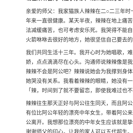
亲爱的师父：我家猫族人辣辣在二○二三年时
年来一直很健康。某天半夜，辣辣在地上痛苦
法减缓痛苦，也可考虑安乐死。我哭得不能自
火箭咻咻去很好的地方，她很坚信自己要去的
我们共同生活十三年。我开心时为她唱歌，难
娇，点点滴滴尽在心头。沟通师说辣辣像是我
辣辣不会是阿公吧？辣辣说她会为我撑到身体
她哭没有关系。我看着辣辣的眼睛，她没有一
「辣，时间到了就不要留恋，即使我难过也不
辣辣往生那天正好与阿公往生同天，而且阿公
有位比阿公年轻的漂亮中年女生，带着阿公来
公离开。我想那位漂亮的中年女生应该就是挚
谢谢师父的印心，让我的家人可以五代超生。