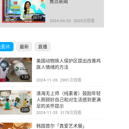
焦点新闻
29:19
2024-04-23
2625
次观看
焦点新闻
关影片
最新
直播
31:50
2024-04-24
2738
次观看
美国动物族人保护区提出改善鸡
焦点新闻
族人情绪的方法
1:35
2024-11-26
2901
次观看
30:32
2024-04-25
2654
次观看
清海无上师（纯素者）鼓励年轻
焦点新闻
人照顾好自己和对生活感到更满
足的关怀提示
2:05
2024-11-25
3178
次观看
32:00
2024-04-26
2707
次观看
韩国首尔「真爱艺术展」