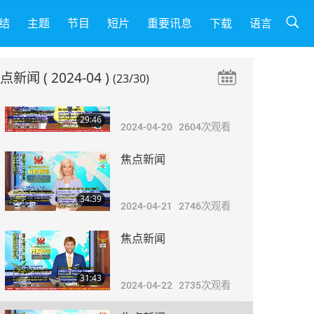
焦点新闻
结
主题
节目
短片
重要讯息
下载
语言
37:15
2024-04-19
2642
次观看
焦点新闻
( 2024-04 )
(23/30)
焦点新闻
29:46
2024-04-20
2604
次观看
焦点新闻
34:39
2024-04-21
2746
次观看
焦点新闻
31:43
2024-04-22
2735
次观看