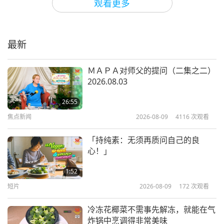
观看更多
极端气候事件：世界各地的旱灾（三
集之一）
最新
13:16
地球：我们可爱的家
2020-07-13
4403
次观看
ＭＡＰＡ对师父的提问（二集之二）
2026.08.03
大流行病：关键防疫法（三集之一）
26:55
焦点新闻
2026-08-09
4116
次观看
17:31
地球：我们可爱的家
2020-05-18
5187
次观看
「持纯素：无须再质问自己的良
心！」
气候危机：海平面在上升（二集之
一）
1:52
短片
2026-08-09
172
次观看
16:11
地球：我们可爱的家
2020-05-09
4723
次观看
冷冻花椰菜不需事先解冻，就能在气
炸锅中烹调得非常美味