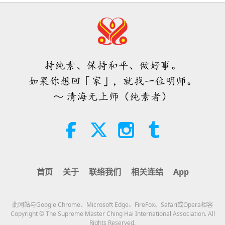
32:43
师徒之间
2026-08-09
587
次观看
希望那些仍在沉睡，等待主耶稣的人
会明白他早已在此，并可在无上师电
视台见到
持纯素、保持和平、做好事。
3:05
如果你想回「家」，就找一位明师。
焦点新闻
2026-08-08
938
次观看
～ 清海无上师（纯素者）
世界各地纯素趋势新闻，二○二六年
四至六月（二集之一）
3:40
短片
2026-08-08
395
次观看
首页
关于
联络我们
相关连结
App
世界各地纯素趋势新闻，二○二六年
四至六月（二集之二）
此网站与Google Chrome、Microsoft Edge、FireFox、Safari或Opera相容
4:58
Copyright © The Supreme Master Ching Hai International Association. All
Rights Reserved.