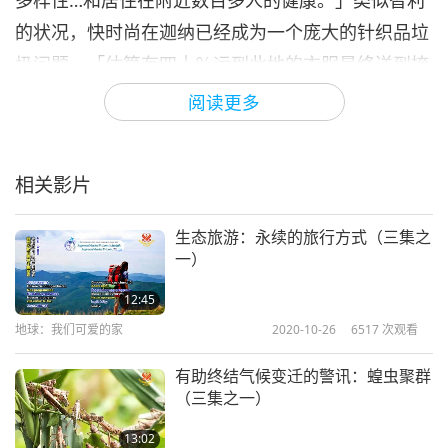
多样性…和居住在附近数百多人的健康。」类似智利
的状况，快时尚在迦纳已经成为一个庞大的针织品垃
圾问题。「估算有四十％运到此地的衣服最终送到掩
埋场。这些衣服之后从掩埋场被冲入海洋。」
阅读更多
时尚产业每年造成约十％的全球二氧化碳总排放量。
根据研究，至二○五○年，时尚产业产生的碳排放可能
相关影片
提高到世界碳预算的廿五％。一项近期研究发现，仅
是穿着合成衣服，就造成塑胶微粒释放到空气中。据
生态旅游：永续的旅行方式（三集之
一）
估计，海洋中三十五％的塑胶微粒来自时尚产业。塑
胶微粒对鱼族人、其他海洋生物和鸟族人造成危害，
12:45
如今，它们也出现在我们的食物、水和空气中。
地球：我们可爱的家
2020-10-26
6517
次观看
在一场与我们会员的国际聚会中，清海无上师（纯素
有助终结气候变迁的警讯：蝗虫聚群
（三集之一）
者）建议我们节约使用，并过一个简单的生活。「你
真的不需要那么多。当然，我确实需要一些可以穿出
13:02