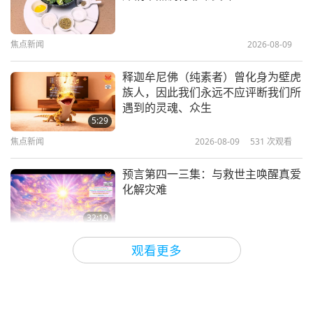
气候危机：倒数计时至零年（七集之
一）
焦点新闻
2026-08-09
11:30
地球：我们可爱的家
2020-03-30
7204
次观看
释迦牟尼佛（纯素者）曾化身为壁虎
族人，因此我们永远不应评断我们所
预防全球各地野火的关键（三集之
遇到的灵魂、众生
一）
5:29
焦点新闻
2026-08-09
531
次观看
18:19
地球：我们可爱的家
2020-03-09
4403
次观看
预言第四一三集：与救世主唤醒真爱
化解灾难
32:19
关于地球的古预言
2026-08-09
583
次观看
观看更多
爱的力量（五集之二） 1996.07.21