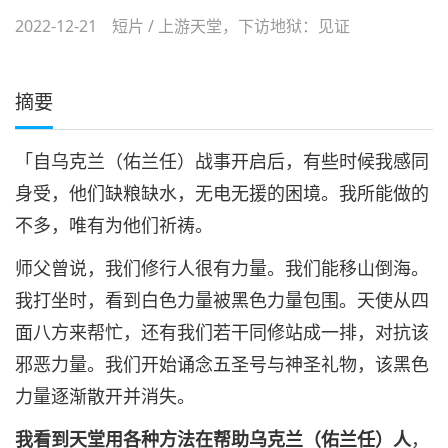
2022-12-21
短片
/
上游天堂，下访地狱：见证
摘要
「自乌克兰（佑兰任）战事开启后，有些时候我感同
身受，他们缺粮缺水，无电无援的困境。我所能做的
不多，唯有为他们祈祷。
师父曾说，我们修行人很有力量。我们能移山倒海。
我打坐时，看到白色力量被黑色力量包围。天使从四
面八方来帮忙，还有我们若干同修站成一排，对抗该
邪恶力量。我们开始诵念五圣号与神圣礼物，该黑色
力量逐渐散开并消失。
我看到天堂用各种方法在帮助乌克兰
（
佑兰任
）
人
，