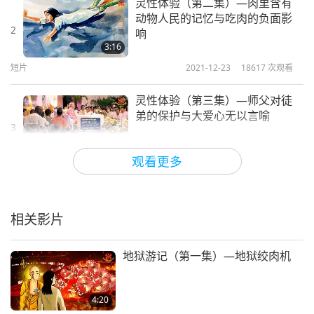
灵性体验（第二集）—肉里含有
动物人民的记忆与吃肉的负面影
照师父的建议，我们通常将体验保留给自己。
2
响
3:16
欲观看和下载更多印证，请参访：
短片
2021-12-23
18617
次观看
SupremeMasterTV.com/to-heaven
灵性体验（第三集）—师父对徒
弟的保护与大爱心无以言喻
3
2:44
观看更多
短片
2022-04-02
15533
次观看
灵性体验（第四集）—老子指引
一贯道信徒与「清海」印心
相关影片
4
3:34
地狱游记（第一集）—地狱绞肉机
短片
2022-06-27
13945
次观看
灵性体验（第五集）—清海无上
4:20
师真的是上帝化身，她说的每句