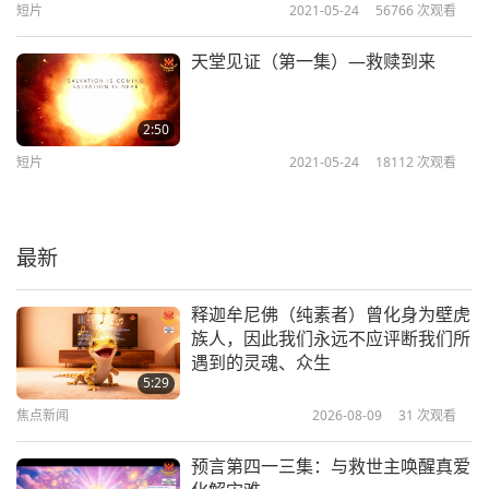
短片
2021-05-24
56766
次观看
5
话都是真理
6:24
天堂见证（第一集）—救赎到来
短片
2022-04-06
18468
次观看
灵性体验（第六集）—师父给予
2:50
弟子们的保护
短片
2021-05-24
18112
次观看
6
3:13
短片
2022-10-21
12154
次观看
最新
灵性体验（第七集）—天堂帮助
乌克兰（佑兰任）
释迦牟尼佛（纯素者）曾化身为壁虎
族人，因此我们永远不应评断我们所
3:20
遇到的灵魂、众生
短片
2022-12-21
10471
次观看
5:29
焦点新闻
2026-08-09
31
次观看
灵性体验（第八集）—配戴天饰
利益众生
预言第四一三集：与救世主唤醒真爱
8