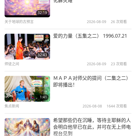
化解灾难
4:36
短片
2022-12-24
12703
次观看
32:19
关于地球的古预言
2026-08-09
26
次观看
灵性体验（第九集）—吃肉会遭
动物族人算帐
爱的力量（五集之二） 1996.07.21
9
2:04
短片
2023-05-11
10872
次观看
32:43
师徒之间
2026-08-09
23
次观看
灵性体验（第十集）—地球的辉
煌过去
ＭＡＰＡ对师父的提问（二集之二）
10
即将播出！
3:45
短片
2024-02-28
9179
次观看
1:41
焦点新闻
2026-08-08
1644
次观看
灵性体验（第十一集）—师父的
传单让整座大都市的灵魂解脱
希望那些仍在沉睡，等待主耶稣的人
11
会明白他早已在此，并可在无上师电
2:34
视台见到