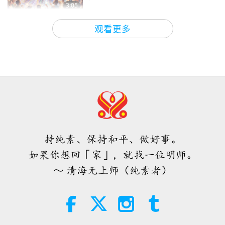
短片
2024-06-04
9516
次观看
3:05
焦点新闻
2026-08-08
804
次观看
灵性体验（第十二集）—师父拯
观看更多
救了整个燃烧的地狱
世界各地纯素趋势新闻，二○二六年
12
四至六月（二集之一）
3:10
短片
2024-06-04
9692
次观看
3:40
短片
2026-08-08
286
次观看
灵性体验（第十三集）—有关唐
纳‧川普总统的启示
世界各地纯素趋势新闻，二○二六年
13
四至六月（二集之二）
6:45
持纯素、保持和平、做好事。
短片
2024-07-20
12943
次观看
4:58
如果你想回「家」，就找一位明师。
短片
2026-08-08
250
次观看
灵性体验（第十四集）—见证主
～ 清海无上师（纯素者）
耶稣基督的诞生
爱的力量（五集之一） 1996.07.21
14
5:30
短片
2025-12-26
5475
次观看
38:08