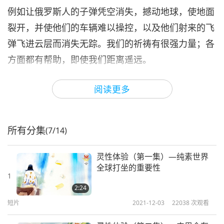
例如让俄罗斯人的子弹凭空消失，撼动地球，使地面
裂开，并使他们的车辆难以操控，以及他们射来的飞
弹飞进云层而消失无踪。我们的祈祷有很强力量；各
方面都有帮助，即使我们距离遥远。
令人难过的是，看到乌克兰（佑兰任）人目前孤立无
阅读更多
援的处境，而且没有国家伸出援手。我期望该战事很
快结束，且乌克兰（佑兰任）人民能与家人团圆。俄
罗斯人，请回家吧！来自新加坡的姚光」
所有分集
(7/14)
想要天使随时护佑在侧吗？想？那就选择持纯素。
灵性体验（第一集）—纯素世界
全球打坐的重要性
1
持纯素：战胜邪恶的胜利者。
2:24
短片
2021-12-03
22038
次观看
师父的每一位徒弟都有相似、不同或更多内在灵性体
验，和（或）外在世界的加持；这些仅列举数例。按