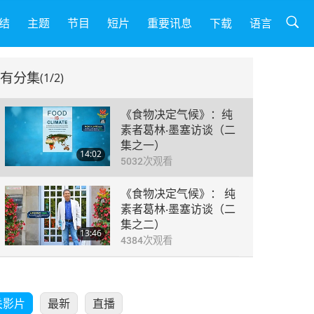
结
主题
节目
短片
重要讯息
下载
语言
有分集
(1/2)
《食物决定气候》：纯
素者葛林‧墨塞访谈（二
集之一）
14:02
5032
次观看
《食物决定气候》： 纯
素者葛林‧墨塞访谈（二
集之二）
13:46
4384
次观看
关影片
最新
直播