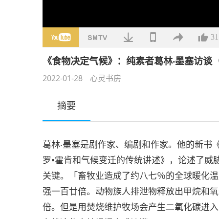
31
《食物决定气候》：纯素者葛林‧墨塞访谈
2022-01-28
心灵书房
摘要
葛林‧墨塞是剧作家、编剧和作家。他的新书
罗•霍肯和气候变迁的传统讲述》，论述了威
关键。「畜牧业造成了约八七％的全球暖化温
强一百廿倍。动物族人排泄物释放出甲烷和氧
倍。但是用焚烧维护牧场会产生二氧化碳进入