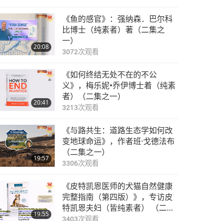
《鱼的感官》：强纳森．巴尔科
比博士（纯素者）著（二集之
一）
20:08
3072
次观看
《如何终结无处不在的不公
义》，梅乐妮•乔伊博士着（纯素
者）（二集之一）
20:41
3213
次观看
《与路共生：道路生态学如何改
变地球命运》，作者班·戈德法布
（二集之一）
19:57
3306
次观看
《皮特凯恩医师的犬猫自然健康
完整指南（第四版）》，专访皮
特凯恩夫妇（皆纯素者） （二集
19:55
之一）
3403
次观看