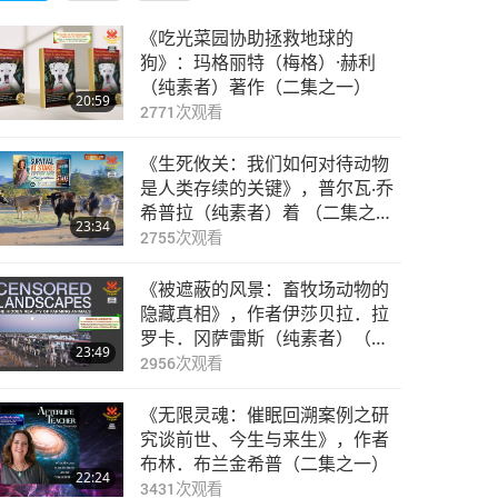
《吃光菜园协助拯救地球的
狗》：玛格丽特（梅格）·赫利
（纯素者）著作（二集之一）
20:59
2771
次观看
《生死攸关：我们如何对待动物
是人类存续的关键》，普尔瓦‧乔
希普拉（纯素者）着 （二集之
23:34
一）
2755
次观看
《被遮蔽的风景：畜牧场动物的
隐藏真相》，作者伊莎贝拉．拉
罗卡．冈萨雷斯（纯素者）（二
23:49
集之一）
2956
次观看
《无限灵魂：催眠回溯案例之研
究谈前世、今生与来生》，作者
布林．布兰金希普（二集之一）
22:24
3431
次观看