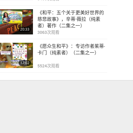
《和平：五个关于更美好世界的
慈悲故事》，辛蒂·薇拉（纯素
者）著作（二集之一）
20:33
3063
次观看
《愿众生和平》：专访作者茱蒂‧
卡门（纯素者）（二集之一）
17:02
5524
次观看